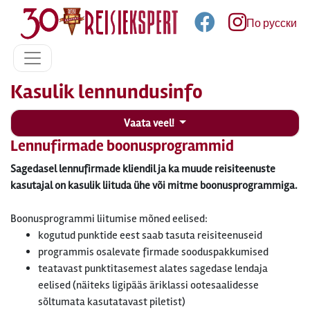
По русски
Kasulik lennundusinfo
Vaata veel!
Lennufirmade boonusprogrammid
Sagedasel lennufirmade kliendil ja ka muude reisiteenuste
kasutajal on kasulik liituda ühe või mitme boonusprogrammiga.
Boonusprogrammi liitumise mõned eelised:
kogutud punktide eest saab tasuta reisiteenuseid
programmis osalevate firmade sooduspakkumised
teatavast punktitasemest alates sagedase lendaja
eelised (näiteks ligipääs äriklassi ootesaalidesse
sõltumata kasutatavast piletist)