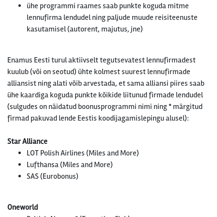
ühe programmi raames saab punkte koguda mitme
lennufirma lendudel ning paljude muude reisiteenuste
kasutamisel (autorent, majutus, jne)
Enamus Eesti turul aktiivselt tegutsevatest lennufirmadest
kuulub (või on seotud) ühte kolmest suurest lennufirmade
alliansist ning alati võib arvestada, et sama alliansi piires saab
ühe kaardiga koguda punkte kõikide liitunud firmade lendudel
(sulgudes on näidatud boonusprogrammi nimi ning * märgitud
firmad pakuvad lende Eestis koodijagamislepingu alusel):
Star Alliance
LOT Polish Airlines (Miles and More)
Lufthansa (Miles and More)
SAS (Eurobonus)
Oneworld