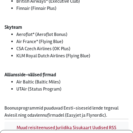
British Airways* (Executive Club)
Finnair (Finnair Plus)
Skyteam
Aeroflot* (Aeroflot Bonus)
Air France* (Flying Blue)
CSA Czech Airlines (OK Plus)
KLM Royal Dutch Airlines (Flying Blue)
Alliansside-välised firmad
Air Baltic (Baltic Miles)
UTAir (Status Program)
Boonusprogrammid puuduvad Eesti-siseseid lende tegeval
Aviesil ning odavlennufirmadel (Easyjet ja Flynordic).
Muud reisiteenused
Juriidika
Sisukaart
Uudised
RSS