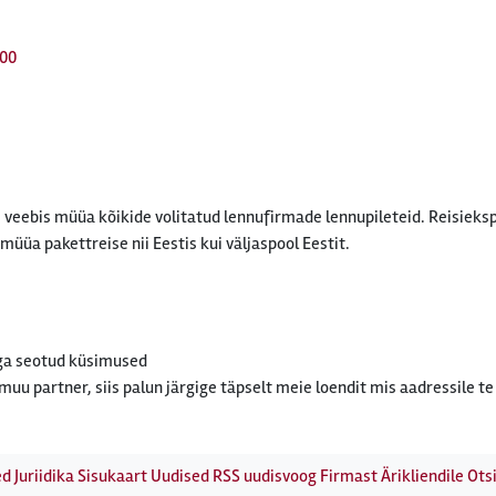
600
kui veebis müüa kõikide volitatud lennufirmade lennupileteid. Reisi
müüa pakettreise nii Eestis kui väljaspool Eestit.
ega seotud küsimused
 muu partner, siis palun järgige täpselt meie loendit mis aadressile 
ed
Juriidika
Sisukaart
Uudised
RSS uudisvoog
Firmast
Ärikliendile
Otsi