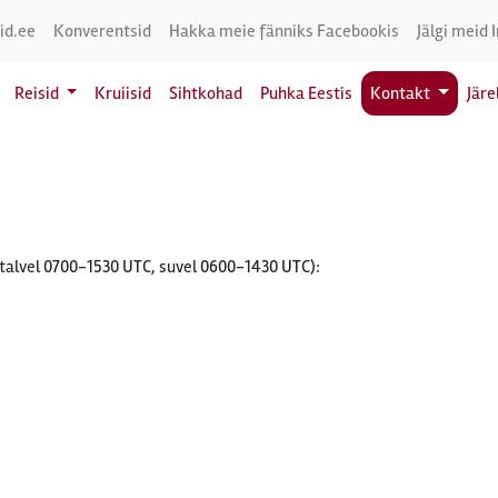
id.ee
Konverentsid
Hakka meie fänniks Facebookis
Jälgi meid 
Reisid
Kruiisid
Sihtkohad
Puhka Eestis
Kontakt
Jär
(talvel 0700-1530 UTC, suvel 0600-1430 UTC):