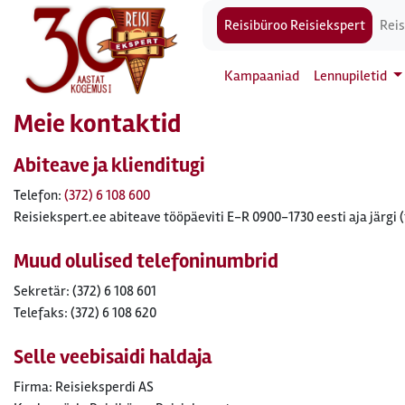
Reisibüroo Reisiekspert
Reis
Kampaaniad
Lennupiletid
Meie kontaktid
Abiteave ja klienditugi
Telefon:
(372) 6 108 600
Reisiekspert.ee abiteave tööpäeviti E-R 0900-1730 eesti aja järgi 
Muud olulised telefoninumbrid
Sekretär: (372) 6 108 601
Telefaks: (372) 6 108 620
Selle veebisaidi haldaja
Firma:
Reisieksperdi AS