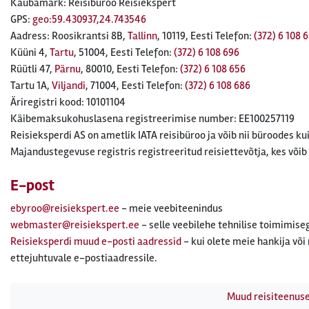
Kaubamärk:
Reisibüroo Reisiekspert
GPS:
geo:59.430937,24.743546
Aadress:
Roosikrantsi 8B
,
Tallinn
, 10119
,
Eesti
Telefon:
(372) 6 108 
Küüni 4
,
Tartu
, 51004
,
Eesti
Telefon:
(372) 6 108 696
Rüütli 47
,
Pärnu
, 80010
,
Eesti
Telefon:
(372) 6 108 656
Tartu 1A
,
Viljandi
, 71004
,
Eesti
Telefon:
(372) 6 108 686
Äriregistri kood: 10101104
Käibemaksukohuslasena registreerimise number: EE100257119
Reisieksperdi AS on ametlik IATA reisibüroo ja võib nii büroodes 
Majandustegevuse registris registreeritud reisiettevõtja, kes võib 
E-post
ebyroo@reisiekspert.ee
- meie veebiteenindus
webmaster@reisiekspert.ee
- selle veebilehe tehnilise toimimis
Reisieksperdi muud e-posti aadressid
- kui olete meie hankija või
ettejuhtuvale e-postiaadressile.
Muud reisiteenus