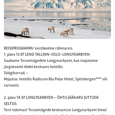
REISIPROGRAMM/ eestikeelne rühmareis
1. päev 13.07 LEND TALLINN-OSLO-LONGYEARBYEN
Saabume Teravmägedele Longyearbyeni, kus majutume
järgnevatel öödel keskuses hotellis.
Söögikorrad: -
Majutus: hotellis Radisson Blu Polar Hotel, Spitsbergen**** või
sarnases
2. päev 14.07 LONGYEARBYEN ‒ ÕHTU JÄÄKARU JUTTUDE
SELTSIS
Tere tulemast Teravmägede keskusesse Longyearbyeni linna!