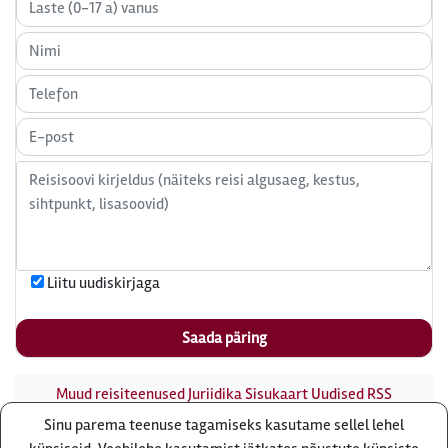
Liitu uudiskirjaga
Muud reisiteenused
Juriidika
Sisukaart
Uudised
RSS
uudisvoog
Firmast
Ärikliendile
Otsi infot meie saidist
Sinu parema teenuse tagamiseks kasutame sellel lehel
Küsi pakkumist