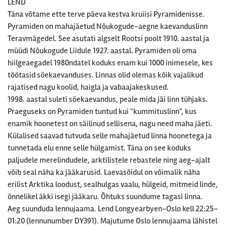
LEND
Täna võtame ette terve päeva kestva kruiisi Pyramidenisse.
Pyramiden on mahajäetud Nõukogude-aegne kaevanduslinn
Teravmägedel. See asutati algselt Rootsi poolt 1910. aastal ja
müüdi Nõukogude Liidule 1927. aastal. Pyramiden oli oma
hiilgeaegadel 1980ndatel koduks enam kui 1000 inimesele, kes
töötasid söekaevanduses. Linnas olid olemas kõik vajalikud
rajatised nagu koolid, haigla ja vabaajakeskused.
1998. aastal suleti söekaevandus, peale mida jäi linn tühjaks.
Praeguseks on Pyramiden tuntud kui "kummituslinn", kus
enamik hoonetest on säilinud sellisena, nagu need maha jäeti.
Külalised saavad tutvuda selle mahajäetud linna hoonetega ja
tunnetada elu enne selle hülgamist. Täna on see koduks
paljudele merelindudele, arktilistele rebastele ning aeg-ajalt
võib seal näha ka jääkarusid. Laevasõidul on võimalik näha
erilist Arktika loodust, sealhulgas vaalu, hülgeid, mitmeid linde,
õnnelikel äkki isegi jääkaru. Õhtuks suundume tagasi linna.
Aeg suunduda lennujaama. Lend Longyearbyen-Oslo kell 22:25-
01:20 (lennunumber DY391). Majutume Oslo lennujaama lähistel