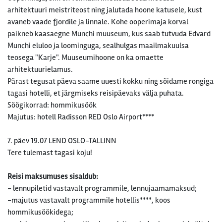
arhitektuuri meistriteost ning jalutada hoone katusele, kust
avaneb vaade fjordile ja linnale. Kohe ooperimaja korval
paikneb kaasaegne Munchi muuseum, kus saab tutvuda Edvard
Munchi eluloo ja loominguga, sealhulgas maailmakuulsa
teosega "Karje". Muuseumihoone on ka omaette
arhitektuurielamus.
Pärast tegusat päeva saame uuesti kokku ning sõidame rongiga
tagasi hotelli, et järgmiseks reisipäevaks välja puhata.
Söögikorrad: hommikusöök
Majutus: hotell Radisson RED Oslo Airport****
7. päev 19.07 LEND OSLO-TALLINN
Tere tulemast tagasi koju!
Reisi maksumuses sisaldub:
- lennupiletid vastavalt programmile, lennujaamamaksud;
-majutus vastavalt programmile hotellis****, koos
hommikusöökidega;