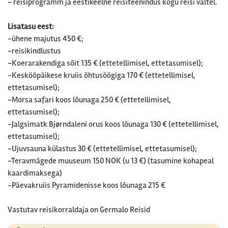
- reisiprogramm ja eestikeelne reisiteenindus kogu reisi vältel.
Lisatasu eest:
-ühene majutus 450 €;
-reisikindlustus
-Koerarakendiga sõit 135 € (ettetellimisel, ettetasumisel);
-Keskööpäikese kruiis õhtusöögiga 170 € (ettetellimisel,
ettetasumisel);
-Morsa safari koos lõunaga 250 € (ettetellimisel,
ettetasumisel);
-Jalgsimatk Bjørndaleni orus koos lõunaga 130 € (ettetellimisel,
ettetasumisel);
-Ujuvsauna külastus 30 € (ettetellimisel, ettetasumisel);
-Teravmägede muuseum 150 NOK (u 13 €) (tasumine kohapeal
kaardimaksega)
-Päevakruiis Pyramidenisse koos lõunaga 215 €
Vastutav reisikorraldaja on Germalo Reisid