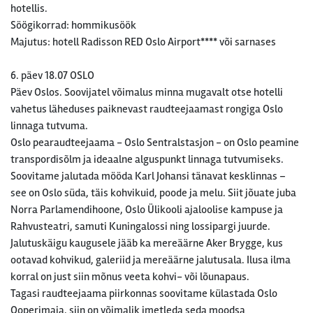
hotellis.
Söögikorrad: hommikusöök
Majutus: hotell Radisson RED Oslo Airport**** või sarnases
6. päev 18.07 OSLO
Päev Oslos. Soovijatel võimalus minna mugavalt otse hotelli
vahetus läheduses paiknevast raudteejaamast rongiga Oslo
linnaga tutvuma.
Oslo pearaudteejaama - Oslo Sentralstasjon - on Oslo peamine
transpordisõlm ja ideaalne alguspunkt linnaga tutvumiseks.
Soovitame jalutada mööda Karl Johansi tänavat kesklinnas –
see on Oslo süda, täis kohvikuid, poode ja melu. Siit jõuate juba
Norra Parlamendihoone, Oslo Ülikooli ajaloolise kampuse ja
Rahvusteatri, samuti Kuningalossi ning lossipargi juurde.
Jalutuskäigu kaugusele jääb ka mereäärne Aker Brygge, kus
ootavad kohvikud, galeriid ja mereäärne jalutusala. Ilusa ilma
korral on just siin mõnus veeta kohvi- või lõunapaus.
Tagasi raudteejaama piirkonnas soovitame külastada Oslo
Ooperimaja, siin on võimalik imetleda seda moodsa