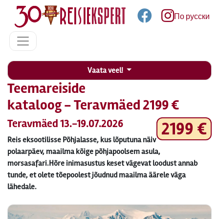
По русски
Vaata veel!
Teemareiside
kataloog - Teravmäed 2199 €
Teravmäed 13.-19.07.2026
2199 €
Reis eksootilisse Põhjalasse, kus lõputuna näiv
polaarpäev, maailma kõige põhjapoolsem asula,
morsasafari.Hõre inimasustus keset vägevat loodust annab
tunde, et olete tõepoolest jõudnud maailma äärele väga
lähedale.