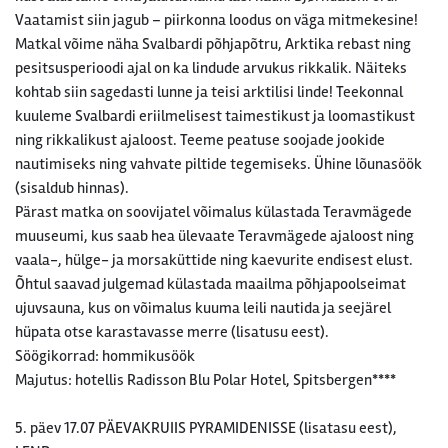
Vaatamist siin jagub – piirkonna loodus on väga mitmekesine!
Matkal võime näha Svalbardi põhjapõtru, Arktika rebast ning
pesitsusperioodi ajal on ka lindude arvukus rikkalik. Näiteks
kohtab siin sagedasti lunne ja teisi arktilisi linde! Teekonnal
kuuleme Svalbardi eriilmelisest taimestikust ja loomastikust
ning rikkalikust ajaloost. Teeme peatuse soojade jookide
nautimiseks ning vahvate piltide tegemiseks. Ühine lõunasöök
(sisaldub hinnas).
Pärast matka on soovijatel võimalus külastada Teravmägede
muuseumi, kus saab hea ülevaate Teravmägede ajaloost ning
vaala-, hülge- ja morsaküttide ning kaevurite endisest elust.
Õhtul saavad julgemad külastada maailma põhjapoolseimat
ujuvsauna, kus on võimalus kuuma leili nautida ja seejärel
hüpata otse karastavasse merre (lisatusu eest).
Söögikorrad: hommikusöök
Majutus: hotellis Radisson Blu Polar Hotel, Spitsbergen****
5. päev 17.07 PÄEVAKRUIIS PYRAMIDENISSE (lisatasu eest),