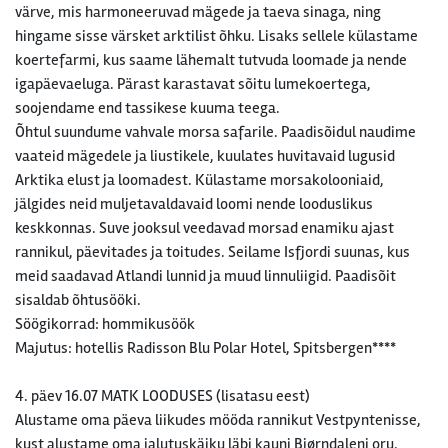
värve, mis harmoneeruvad mägede ja taeva sinaga, ning
hingame sisse värsket arktilist õhku. Lisaks sellele külastame
koertefarmi, kus saame lähemalt tutvuda loomade ja nende
igapäevaeluga. Pärast karastavat sõitu lumekoertega,
soojendame end tassikese kuuma teega.
Õhtul suundume vahvale morsa safarile. Paadisõidul naudime
vaateid mägedele ja liustikele, kuulates huvitavaid lugusid
Arktika elust ja loomadest. Külastame morsakolooniaid,
jälgides neid muljetavaldavaid loomi nende looduslikus
keskkonnas. Suve jooksul veedavad morsad enamiku ajast
rannikul, päevitades ja toitudes. Seilame Isfjordi suunas, kus
meid saadavad Atlandi lunnid ja muud linnuliigid. Paadisõit
sisaldab õhtusööki.
Söögikorrad: hommikusöök
Majutus: hotellis Radisson Blu Polar Hotel, Spitsbergen****
4. päev 16.07 MATK LOODUSES (lisatasu eest)
Alustame oma päeva liikudes mööda rannikut Vestpyntenisse,
kust alustame oma jalutuskäiku läbi kauni Bjørndaleni oru.