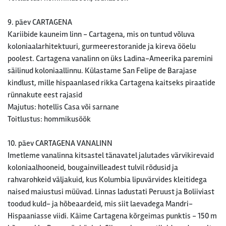
9. päev CARTAGENA
Kariibide kauneim linn - Cartagena, mis on tuntud võluva
koloniaalarhitektuuri, gurmeerestoranide ja kireva ööelu
poolest. Cartagena vanalinn on üks Ladina-Ameerika paremini
säilinud koloniaallinnu. Külastame San Felipe de Barajase
kindlust, mille hispaanlased rikka Cartagena kaitseks piraatide
rünnakute eest rajasid
Majutus: hotellis Casa või sarnane
Toitlustus: hommikusöök
10. päev CARTAGENA VANALINN
Imetleme vanalinna kitsastel tänavatel jalutades värvikirevaid
koloniaalhooneid, bougainvilleadest tulvil rõdusid ja
rahvarohkeid väljakuid, kus Kolumbia lipuvärvides kleitidega
naised maiustusi müüvad. Linnas ladustati Peruust ja Boliiviast
toodud kuld- ja hõbeaardeid, mis siit laevadega Mandri-
Hispaaniasse viidi. Käime Cartagena kõrgeimas punktis - 150 m