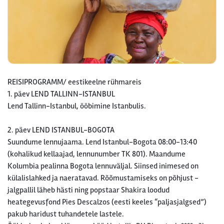
REISIPROGRAMM/ eestikeelne rühmareis
1. päev LEND TALLINN-ISTANBUL
Lend Tallinn-Istanbul, ööbimine Istanbulis.
2. päev LEND ISTANBUL-BOGOTA
Suundume lennujaama. Lend Istanbul-Bogota 08:00-13:40
(kohalikud kellaajad, lennunumber TK 801). Maandume
Kolumbia pealinna Bogota lennuväljal. Siinsed inimesed on
külalislahked ja naeratavad. Rõõmustamiseks on põhjust -
jalgpallil läheb hästi ning popstaar Shakira loodud
heategevusfond Pies Descalzos (eesti keeles “paljasjalgsed”)
pakub haridust tuhandetele lastele.