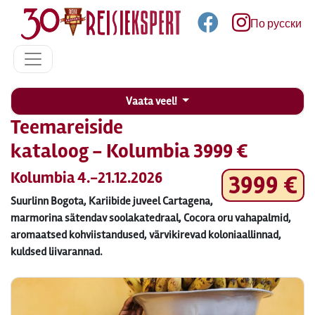
По русски
Vaata veel!
Teemareiside
kataloog - Kolumbia 3999 €
Kolumbia 4.-21.12.2026
3999 €
Suurlinn Bogota, Kariibide juveel Cartagena,
marmorina sätendav soolakatedraal, Cocora oru vahapalmid,
aromaatsed kohviistandused, värvikirevad koloniaallinnad,
kuldsed liivarannad.