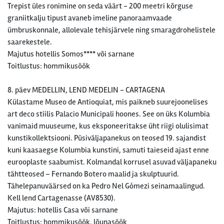
Trepist üles ronimine on seda väärt - 200 meetri kõrguse
graniitkalju tipust avaneb imeline panoraamvaade
ümbruskonnale, allolevale tehisjärvele ning smaragdrohelistele
saarekestele.
Majutus hotellis Somos**** või sarnane
Toitlustus: hommikusöök
8. päev MEDELLIN, LEND MEDELIN - CARTAGENA
Külastame Museo de Antioquiat, mis paikneb suurejoonelises
art deco stiilis Palacio Municipali hoones. See on üks Kolumbia
vanimaid muuseume, kus eksponeeritakse üht riigi olulisimat
kunstikollektsiooni. Püsiväljapanekus on teosed 19. sajandist
kuni kaasaegse Kolumbia kunstini, samuti taieseid ajast enne
eurooplaste saabumist. Kolmandal korrusel asuvad väljapaneku
tähtteosed – Fernando Botero maalid ja skulptuurid.
Tähelepanuväärsed on ka Pedro Nel Gómezi seinamaalingud.
Kell lend Cartagenasse (AV8530).
Majutus: hotellis Casa või sarnane
Toitlustus: hommikusöök, lõunasöök