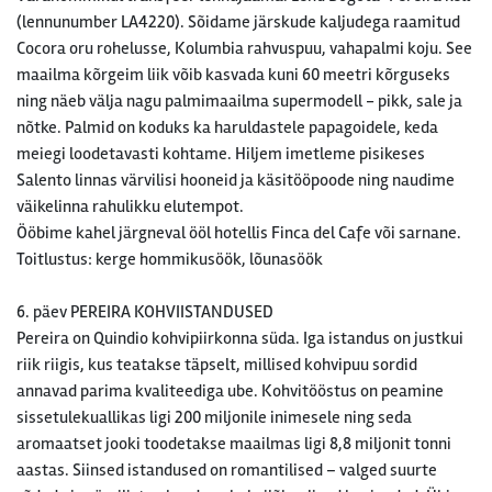
(lennunumber LA4220). Sõidame järskude kaljudega raamitud
Cocora oru rohelusse, Kolumbia rahvuspuu, vahapalmi koju. See
maailma kõrgeim liik võib kasvada kuni 60 meetri kõrguseks
ning näeb välja nagu palmimaailma supermodell - pikk, sale ja
nõtke. Palmid on koduks ka haruldastele papagoidele, keda
meiegi loodetavasti kohtame. Hiljem imetleme pisikeses
Salento linnas värvilisi hooneid ja käsitööpoode ning naudime
väikelinna rahulikku elutempot.
Ööbime kahel järgneval ööl hotellis Finca del Cafe või sarnane.
Toitlustus: kerge hommikusöök, lõunasöök
6. päev PEREIRA KOHVIISTANDUSED
Pereira on Quindio kohvipiirkonna süda. Iga istandus on justkui
riik riigis, kus teatakse täpselt, millised kohvipuu sordid
annavad parima kvaliteediga ube. Kohvitööstus on peamine
sissetulekuallikas ligi 200 miljonile inimesele ning seda
aromaatset jooki toodetakse maailmas ligi 8,8 miljonit tonni
aastas. Siinsed istandused on romantilised – valged suurte