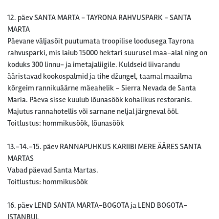
12. päev SANTA MARTA - TAYRONA RAHVUSPARK - SANTA
MARTA
Päevane väljasõit puutumata troopilise loodusega Tayrona
rahvusparki, mis laiub 15000 hektari suurusel maa-alal ning on
koduks 300 linnu- ja imetajaliigile. Kuldseid liivarandu
ääristavad kookospalmid ja tihe džungel, taamal maailma
kõrgeim rannikuäärne mäeahelik – Sierra Nevada de Santa
Maria. Päeva sisse kuulub lõunasöök kohalikus restoranis.
Majutus rannahotellis või sarnane neljal järgneval ööl.
Toitlustus: hommikusöök, lõunasöök
13.-14.-15. päev RANNAPUHKUS KARIIBI MERE ÄÄRES SANTA
MARTAS
Vabad päevad Santa Martas.
Toitlustus: hommikusöök
16. päev LEND SANTA MARTA-BOGOTA ja LEND BOGOTA-
ISTANBUL