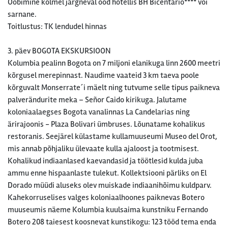
Ööbimine kolmel järgneval ööd hotellis BH Bicentario**** või
sarnane.
Toitlustus: TK lendudel hinnas
3. päev BOGOTA EKSKURSIOON
Kolumbia pealinn Bogota on 7 miljoni elanikuga linn 2600 meetri
kõrgusel merepinnast. Naudime vaateid 3 km taeva poole
kõrguvalt Monserrate´i mäelt ning tutvume selle tipus paikneva
palverändurite meka – Señor Caido kirikuga. Jalutame
koloniaalaegses Bogota vanalinnas La Candelarias ning
ärirajoonis - Plaza Bolivari ümbruses. Lõunatame kohalikus
restoranis. Seejärel külastame kullamuuseumi Museo del Orot,
mis annab põhjaliku ülevaate kulla ajaloost ja tootmisest.
Kohalikud indiaanlased kaevandasid ja töötlesid kulda juba
ammu enne hispaanlaste tulekut. Kollektsiooni pärliks on El
Dorado müüdi aluseks olev muiskade indiaanihõimu kuldparv.
Kahekorruselises valges koloniaalhoones paiknevas Botero
muuseumis näeme Kolumbia kuulsaima kunstniku Fernando
Botero 208 taiesest koosnevat kunstikogu: 123 tööd tema enda