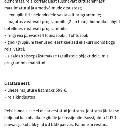
olenemata reisikorraldajast tulenevalt kütusehinnast
maailmaturul ja ametivõimude otsustest;
- lennupiletid siselendudele vastavalt programmile;
- majutus vastavalt programmile (2-in toad), hommikusöögid
hotellides vastavalt programmile;
- ringreisi päevadel 4 lõunasööki ; 1 õhtusöök
- giidi/grupijuhi teenused, eestikeelsed ekskursioonid kogu
reisi vältel;
- sisaldab sissepääsumakse tasulistele objektidele, mis
programmis mainitud.
Lisatasu eest:
- ühese majutuse lisamaks 599 €;
- reisikindlustus
Reisi hinna sisse ei ole arvestatud jootraha. Jootraha jäetakse
üldjuhul ka kohalikule giidile ja bussijuhile. Bussijuht u 1 USD
päevas ja kohalik giid u 3 USD päevas. Palume arvestada