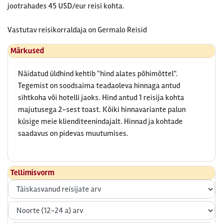
jootrahades 45 USD/eur reisi kohta.
Vastutav reisikorraldaja on Germalo Reisid
Märkused
Näidatud üldhind kehtib "hind alates põhimõttel".
Tegemist on soodsaima teadaoleva hinnaga antud
sihtkoha või hotelli jaoks. Hind antud 1 reisija kohta
majutusega 2-sest toast. Kõiki hinnavariante palun
küsige meie klienditeenindajalt. Hinnad ja kohtade
saadavus on pidevas muutumises.
Tellimisvorm