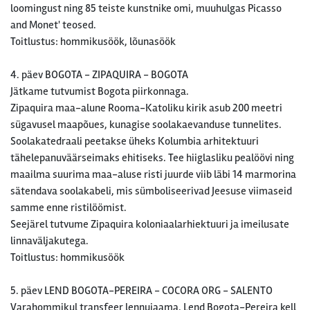
loomingust ning 85 teiste kunstnike omi, muuhulgas Picasso
and Monet' teosed.
Toitlustus: hommikusöök, lõunasöök
4. päev BOGOTA - ZIPAQUIRA - BOGOTA
Jätkame tutvumist Bogota piirkonnaga.
Zipaquira maa-alune Rooma-Katoliku kirik asub 200 meetri
sügavusel maapõues, kunagise soolakaevanduse tunnelites.
Soolakatedraali peetakse üheks Kolumbia arhitektuuri
tähelepanuväärseimaks ehitiseks. Tee hiiglasliku pealöövi ning
maailma suurima maa-aluse risti juurde viib läbi 14 marmorina
sätendava soolakabeli, mis sümboliseerivad Jeesuse viimaseid
samme enne ristilöömist.
Seejärel tutvume Zipaquira koloniaalarhiektuuri ja imeilusate
linnaväljakutega.
Toitlustus: hommikusöök
5. päev LEND BOGOTA-PEREIRA - COCORA ORG - SALENTO
Varahommikul transfeer lennujaama. Lend Bogota-Pereira kell