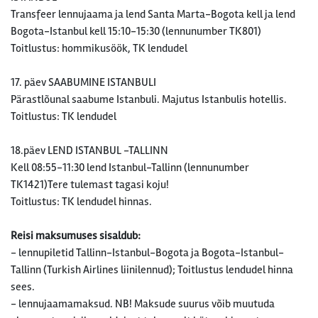
Transfeer lennujaama ja lend Santa Marta-Bogota kell ja lend
Bogota-Istanbul kell 15:10-15:30 (lennunumber TK801)
Toitlustus: hommikusöök, TK lendudel
17. päev SAABUMINE ISTANBULI
Pärastlõunal saabume Istanbuli. Majutus Istanbulis hotellis.
Toitlustus: TK lendudel
18.päev LEND ISTANBUL -TALLINN
Kell 08:55-11:30 lend Istanbul-Tallinn (lennunumber
TK1421)Tere tulemast tagasi koju!
Toitlustus: TK lendudel hinnas.
Reisi maksumuses sisaldub:
- lennupiletid Tallinn-Istanbul-Bogota ja Bogota-Istanbul-
Tallinn (Turkish Airlines liinilennud); Toitlustus lendudel hinna
sees.
- lennujaamamaksud. NB! Maksude suurus võib muutuda