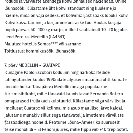
rõdude ja värviliste akendega kohvilõhnalised haciendad. Ühine
lõunasöök. Külastame üht kohviistandust ning kuuleme ja
näeme, mida on vaja selleks, et kohvimarjast saaks lõpuks kohv.
Kohvi kasvatamine ja korjamine on raske töö. Hoolas korjaja
nopib päevas 50–100 kg marju, millest saab ainult 10–20 kg ube.
Lend Pereira-Medellin (LA4341)
Majutus: hotellis Somos**** või sarnane
Toitlustus: hommikusöök, lõunasöök
7. päev MEDELLIN - GUATAPE
Kunagine Pablo Escobari kodulinn ning narkokartellide
lahingutander kuulus 1990ndate alguseni maailma ohtlikumate
linnade hulka. Tänapäeva Medellin on aga populaarne
turismisihtkoht, mille tänavaid kaunistavad Fernando Botero
omapärased trullakad skulptuurid. Külastame väga värvilist ja
imeilusat Guatape väikelinna, mis asub maalilise järve kaldal.
Jalutame munakivisillutisega tänavatel ja imetleme värviliste
fassaadidega hooneid. Peatume Lõuna-Ameerika suuruselt
teise monoliidi - El Peñoni juures, mille tippu viib 740 trepiastet.