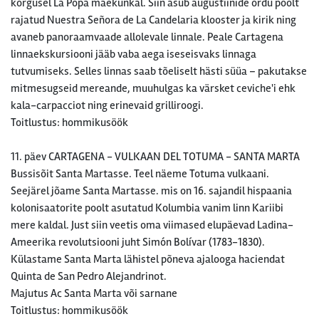
kõrgusel La Popa mäekünkal. Siin asub augustiinide ordu poolt
rajatud Nuestra Señora de La Candelaria klooster ja kirik ning
avaneb panoraamvaade allolevale linnale. Peale Cartagena
linnaekskursiooni jääb vaba aega iseseisvaks linnaga
tutvumiseks. Selles linnas saab tõeliselt hästi süüa – pakutakse
mitmesugseid mereande, muuhulgas ka värsket ceviche'i ehk
kala-carpacciot ning erinevaid grilliroogi.
Toitlustus: hommikusöök
11. päev CARTAGENA - VULKAAN DEL TOTUMA - SANTA MARTA
Bussisõit Santa Martasse. Teel näeme Totuma vulkaani.
Seejärel jõame Santa Martasse. mis on 16. sajandil hispaania
kolonisaatorite poolt asutatud Kolumbia vanim linn Kariibi
mere kaldal. Just siin veetis oma viimased elupäevad Ladina-
Ameerika revolutsiooni juht Simón Bolívar (1783-1830).
Külastame Santa Marta lähistel põneva ajalooga haciendat
Quinta de San Pedro Alejandrinot.
Majutus Ac Santa Marta või sarnane
Toitlustus: hommikusöök