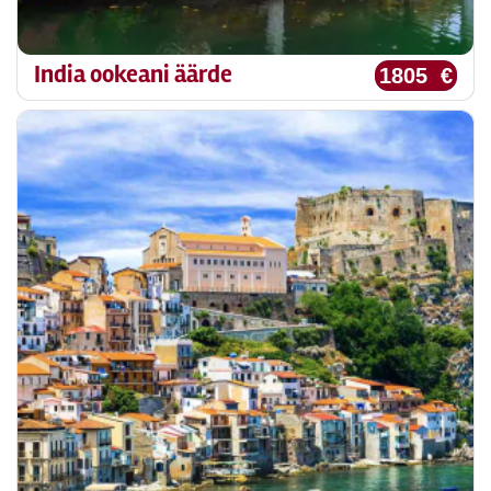
India ookeani äärde
1805 €