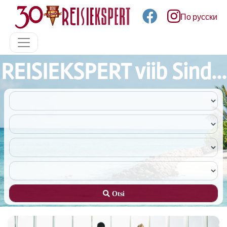
По русски
REISIEKSPERT viib Sind...
Otsi