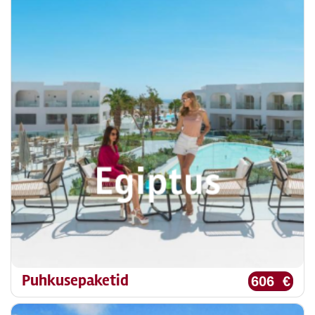
Puhkusepaketid
606 €