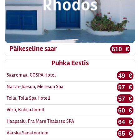
Päikeseline saar
610 €
Puhka Eestis
Saaremaa, GOSPA Hotel
49 €
Narva-Jõesuu, Meresuu Spa
57 €
Toila, Toila Spa Hotell
57 €
Võru, Kubija hotell
60 €
Haapsalu, Fra Mare Thalasso SPA
64 €
Värska Sanatoorium
65 €