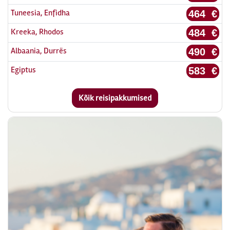
Tuneesia, Enfidha
464 €
Kreeka, Rhodos
484 €
Albaania, Durrës
490 €
Egiptus
583 €