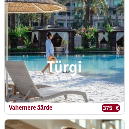
Vahemere äärde
375 €