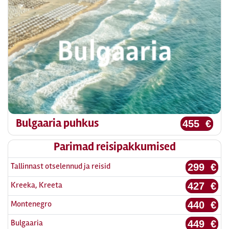
Bulgaaria puhkus
455 €
Parimad reisipakkumised
Tallinnast otselennud ja reisid
299 €
Kreeka, Kreeta
427 €
Montenegro
440 €
Bulgaaria
449 €