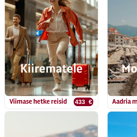
Viimase hetke reisid
Aadria m
433 €