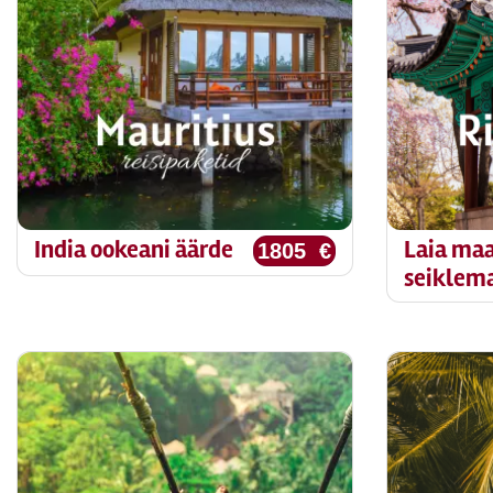
India ookeani äärde
Laia ma
1805 €
seiklem