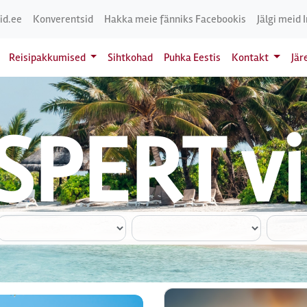
id.ee
Konverentsid
Hakka meie fänniks Facebookis
Jälgi meid 
Reisipakkumised
Sihtkohad
Puhka Eestis
Kontakt
Jär
PERT vii