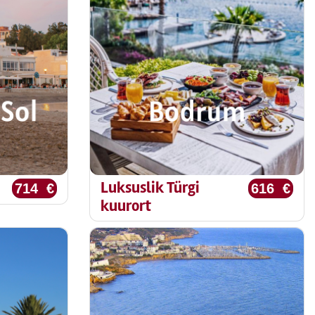
Luksuslik Türgi
714 €
616 €
kuurort