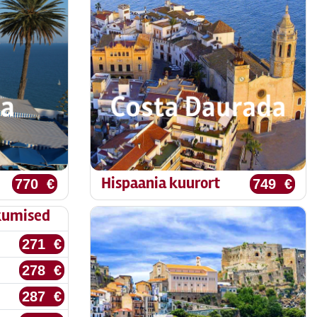
Hispaania kuurort
770 €
749 €
kumised
271 €
278 €
287 €