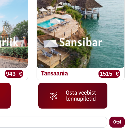
Tansaania
943 €
1515 €
Otsi