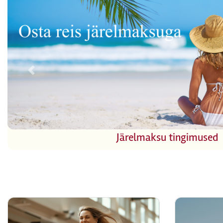
Previous
Eksootiline Vietnam
Hind alates:
1399€
Vaata lähemal