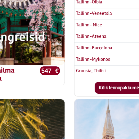
Tallinn-Olbia
Tallinn-Veneetsia
Tallinn- Nice
Tallinn-Ateena
Tallinn-Barcelona
Tallinn-Mykonos
ailma
547 €
Gruusia, Tbilisi
a