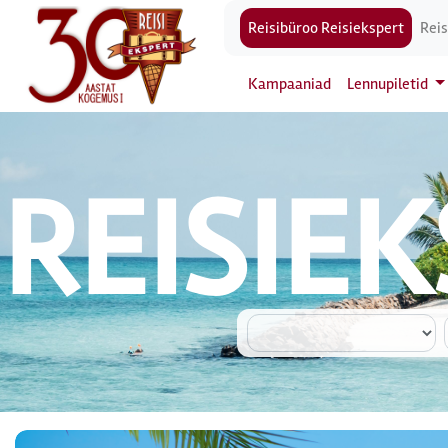
Reisibüroo Reisiekspert
Reis
Kampaaniad
Lennupiletid
REISIEKS