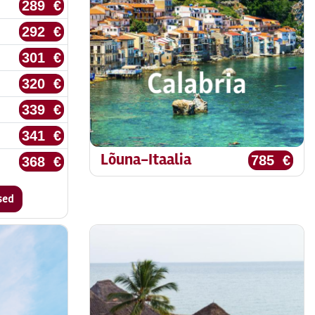
289 €
292 €
301 €
320 €
339 €
341 €
Lõuna-Itaalia
785 €
368 €