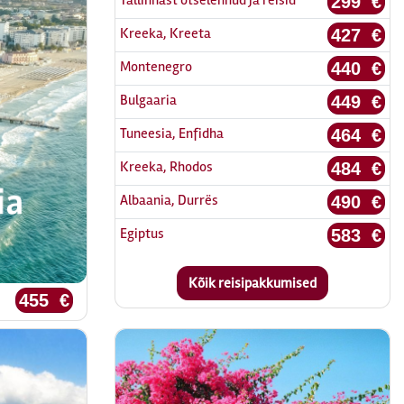
299 €
Kreeka, Kreeta
427 €
Montenegro
440 €
Bulgaaria
449 €
Tuneesia, Enfidha
464 €
Kreeka, Rhodos
484 €
Albaania, Durrës
490 €
Egiptus
583 €
455 €