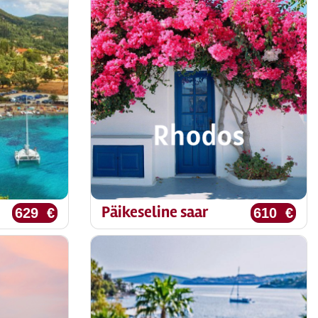
Päikeseline saar
629 €
610 €