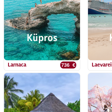
Larnaca
Laevarei
736 €