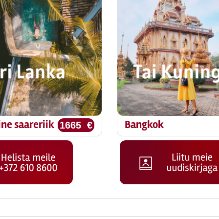
ine saareriik
Bangkok
1665 €