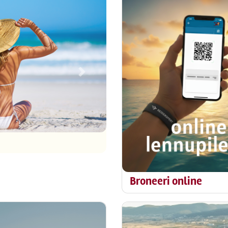
Next
t
Broneeri online