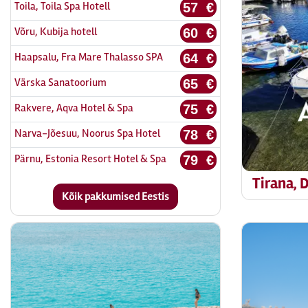
Toila, Toila Spa Hotell
57 €
Võru, Kubija hotell
60 €
Haapsalu, Fra Mare Thalasso SPA
64 €
Värska Sanatoorium
65 €
Rakvere, Aqva Hotel & Spa
75 €
Narva-Jõesuu, Noorus Spa Hotel
78 €
Pärnu, Estonia Resort Hotel & Spa
79 €
Tirana, 