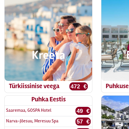
Türkiissinise veega
Puhkuse
472 €
Puhka Eestis
Saaremaa, GOSPA Hotel
49 €
Narva-Jõesuu, Meresuu Spa
57 €