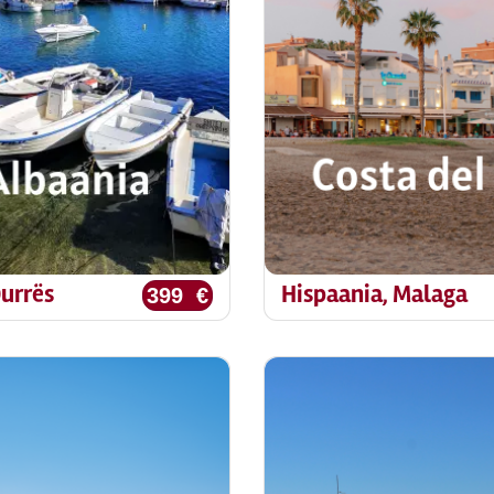
Durrës
Hispaania, Malaga
399 €