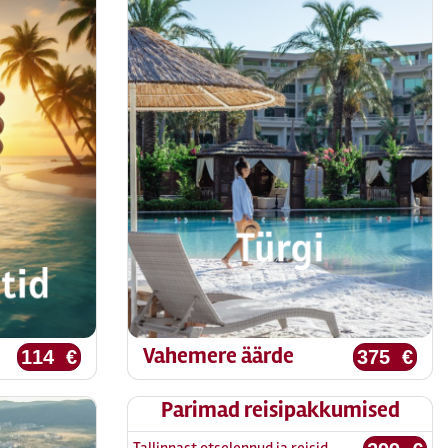
Vahemere äärde
114 €
375 €
Parimad reisipakkumised
Tallinnast otselennud ja reisid