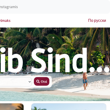
Instagramis
elmaks
По русски
b Sind...
Otsi