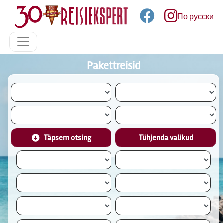
По русски
Pakettreisid
Täpsem otsing
Tühjenda valikud