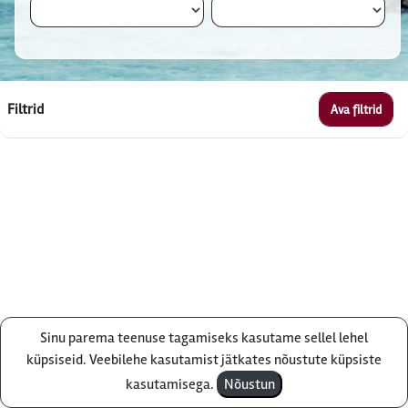
Filtrid
Ava filtrid
Sinu parema teenuse tagamiseks kasutame sellel lehel
Küsi pakkumist
küpsiseid. Veebilehe kasutamist jätkates nõustute küpsiste
kasutamisega.
Nõustun