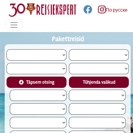
По русски
Pakettreisid
Täpsem otsing
Tühjenda valikud