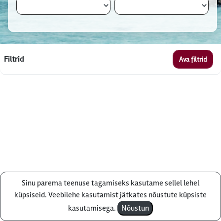
Filtrid
Ava filtrid
Sinu parema teenuse tagamiseks kasutame sellel lehel
Küsi pakkumist
küpsiseid. Veebilehe kasutamist jätkates nõustute küpsiste
kasutamisega.
Nõustun