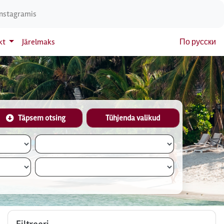
Instagramis
kt
Järelmaks
По русски
Täpsem otsing
Tühjenda valikud