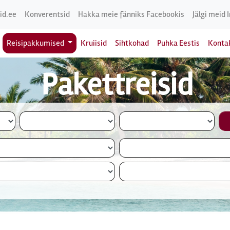
id.ee
Konverentsid
Hakka meie fänniks Facebookis
Jälgi meid 
Reisipakkumised
Kruiisid
Sihtkohad
Puhka Eestis
Konta
Pakettreisid