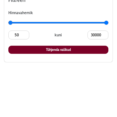
Filtreeri
Hinnavahemik
kuni
Tühjenda valikud