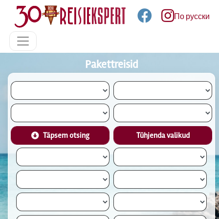
По русски
Pakettreisid
Täpsem otsing
Tühjenda valikud