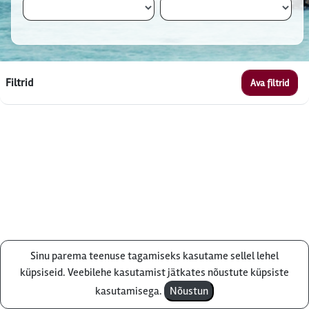
Filtrid
Ava filtrid
Sinu parema teenuse tagamiseks kasutame sellel lehel
Küsi pakkumist
küpsiseid. Veebilehe kasutamist jätkates nõustute küpsiste
kasutamisega.
Nõustun