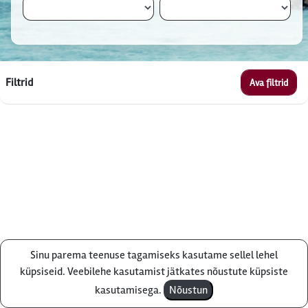
Filtrid
Ava filtrid
Sinu parema teenuse tagamiseks kasutame sellel lehel
Küsi pakkumist
küpsiseid. Veebilehe kasutamist jätkates nõustute küpsiste
kasutamisega.
Nõustun