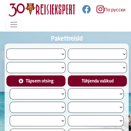
По русски
Pakettreisid
Täpsem otsing
Tühjenda valikud