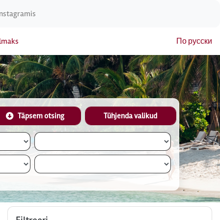
Instagramis
elmaks
По русски
Täpsem otsing
Tühjenda valikud