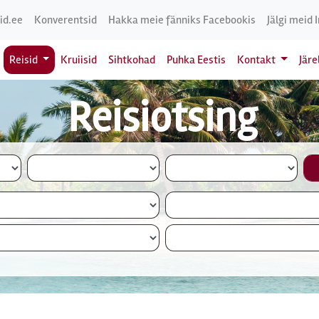
id.ee
Konverentsid
Hakka meie fänniks Facebookis
Jälgi meid 
Reisid
Kruiisid
Sihtkohad
Puhka Eestis
Kontakt
Jär
Reisiotsing