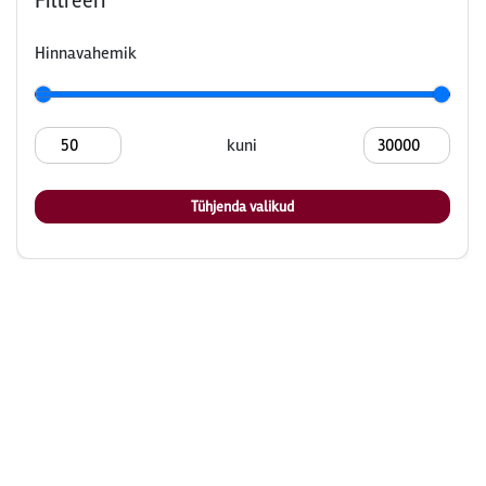
Filtreeri
Hinnavahemik
kuni
Tühjenda valikud