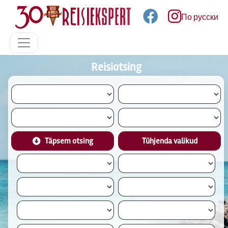
По русски
Reisiotsing
Täpsem otsing
Tühjenda valikud