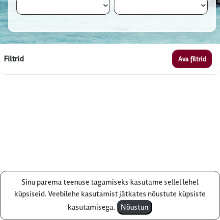
Filtrid
Ava filtrid
Sinu parema teenuse tagamiseks kasutame sellel lehel
Küsi pakkumist
küpsiseid. Veebilehe kasutamist jätkates nõustute küpsiste
kasutamisega.
Nõustun