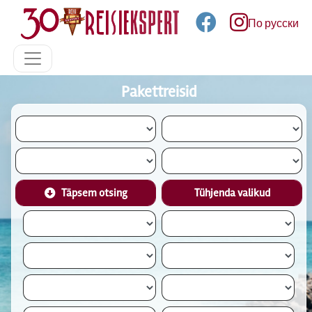
По русски
Pakettreisid
Täpsem otsing
Tühjenda valikud