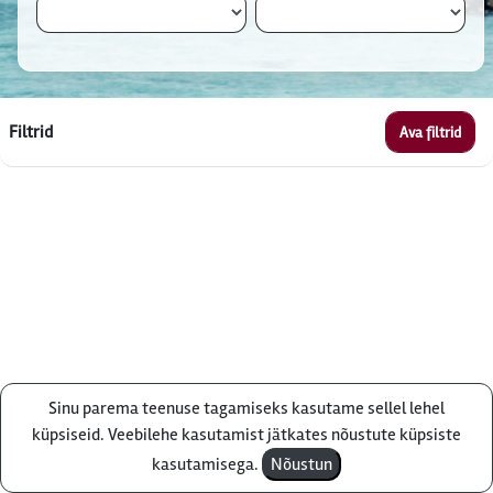
Filtrid
Ava filtrid
Sinu parema teenuse tagamiseks kasutame sellel lehel
Küsi pakkumist
küpsiseid. Veebilehe kasutamist jätkates nõustute küpsiste
kasutamisega.
Nõustun