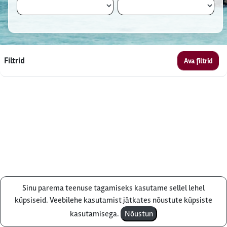
Filtrid
Ava filtrid
Sinu parema teenuse tagamiseks kasutame sellel lehel
Küsi pakkumist
küpsiseid. Veebilehe kasutamist jätkates nõustute küpsiste
kasutamisega.
Nõustun