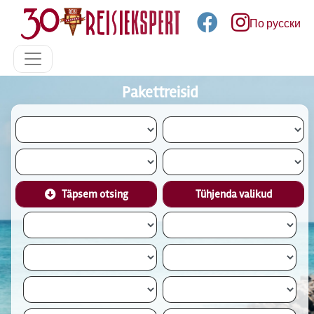
По русски
Pakettreisid
Täpsem otsing
Tühjenda valikud