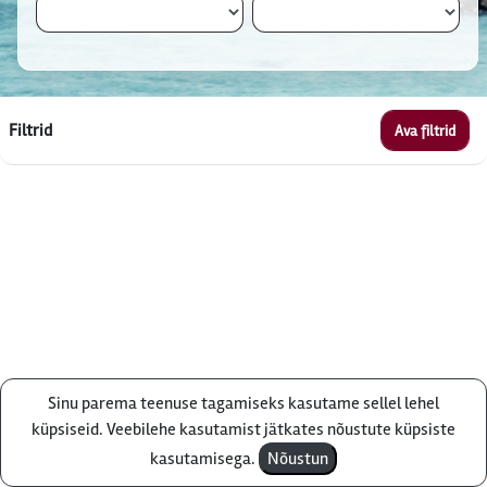
Filtrid
Ava filtrid
Sinu parema teenuse tagamiseks kasutame sellel lehel
Küsi pakkumist
küpsiseid. Veebilehe kasutamist jätkates nõustute küpsiste
kasutamisega.
Nõustun