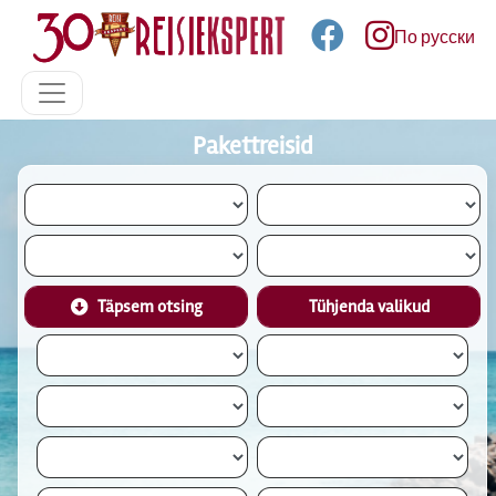
По русски
Pakettreisid
Täpsem otsing
Tühjenda valikud