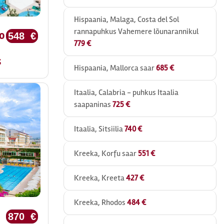
Hispaania, Malaga, Costa del Sol
rannapuhkus Vahemere lõunarannikul
o
548 €
779 €
s
Hispaania, Mallorca saar
685 €
Itaalia, Calabria - puhkus Itaalia
saapaninas
725 €
Itaalia, Sitsiilia
740 €
Kreeka, Korfu saar
551 €
Kreeka, Kreeta
427 €
Kreeka, Rhodos
484 €
870 €