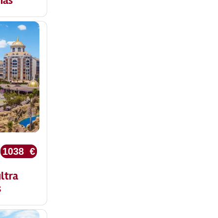
nas
1038 €
ultra
s