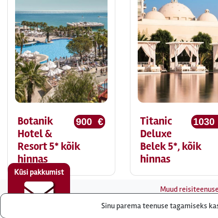
Botanik
Titanic
900 €
1030
Hotel &
Deluxe
Resort 5* kõik
Belek 5*, kõik
hinnas
hinnas
Küsi pakkumist
Muud reisiteenus
Sinu parema teenuse tagamiseks kasu
Reisibüroo Reisieksp