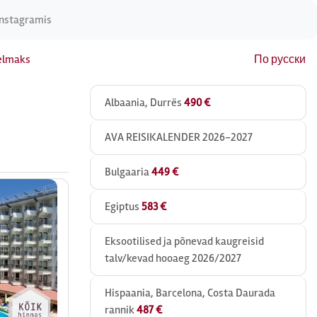
Instagramis
elmaks
По русски
Albaania, Durrës
490 €
AVA REISIKALENDER 2026-2027
Bulgaaria
449 €
Egiptus
583 €
Eksootilised ja põnevad kaugreisid
talv/kevad hooaeg 2026/2027
Hispaania, Barcelona, Costa Daurada
rannik
487 €