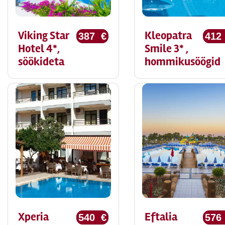
Viking Star
Kleopatra
387 €
412
Hotel 4*,
Smile 3* ,
söökideta
hommikusöögid
Xperia
Eftalia
540 €
576