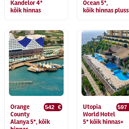
Kandelor 4*
Ocean 5*,
kõik hinnas
kõik hinnas pluss
Orange
Utopia
542 €
597
County
World Hotel
Alanya 5*, kõik
5* kõik hinnas+