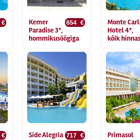
Kemer
Monte Carl
 €
654 €
Paradise 3*,
Hotel 4*,
hommikusöögiga
kõik hinna
Side Alegria
Primasol
 €
717 €