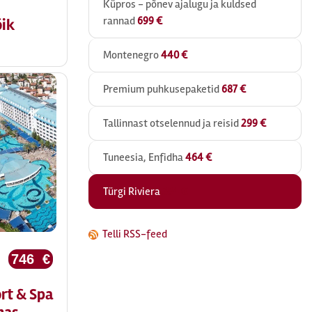
Küpros - põnev ajalugu ja kuldsed
rannad
699 €
õik
Montenegro
440 €
Premium puhkusepaketid
687 €
Tallinnast otselennud ja reisid
299 €
Tuneesia, Enfidha
464 €
Türgi Riviera
384 €
Telli RSS-feed
746 €
ort & Spa