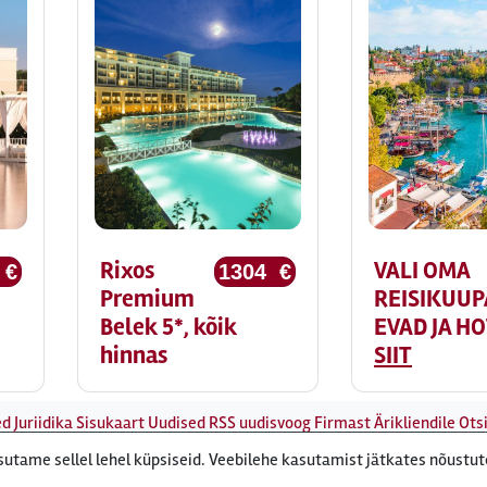
Rixos
VALI OMA
 €
1304 €
Premium
REISIKUUP
Belek 5*, kõik
EVAD JA H
hinnas
SIIT
ed
Juriidika
Sisukaart
Uudised
RSS uudisvoog
Firmast
Ärikliendile
Otsi
tame sellel lehel küpsiseid. Veebilehe kasutamist jätkates nõustu
ert, Roosikrantsi 8B Tallinn, Eesti - e-post: ebyroo[ät]reisiekspert.e