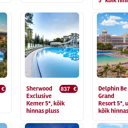
5* kõik hin
Sherwood
Delphin Be
 €
837 €
Exclusive
Grand
Kemer 5*, kõik
Resort 5*, 
hinnas pluss
kõik hinna