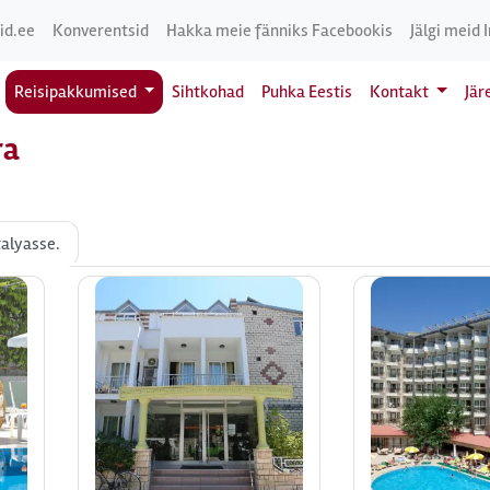
id.ee
Konverentsid
Hakka meie fänniks Facebookis
Jälgi meid 
Reisipakkumised
Sihtkohad
Puhka Eestis
Kontakt
Jär
ra
talyasse.