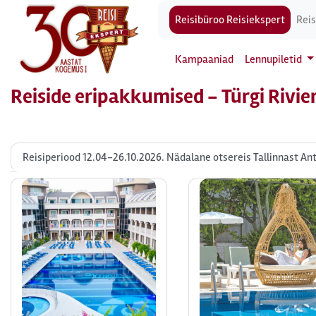
Reisibüroo Reisiekspert
Reis
Kampaaniad
Lennupiletid
Reiside eripakkumised - Türgi Rivie
Reisiperiood 12.04-26.10.2026. Nädalane otsereis Tallinnast An