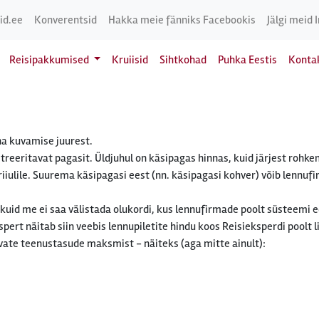
id.ee
Konverentsid
Hakka meie fänniks Facebookis
Jälgi meid 
Reisipakkumised
Kruiisid
Sihtkohad
Puhka Eestis
Konta
nna kuvamise juurest.
streeritavat pagasit. Üldjuhul on käsipagas hinnas, kuid järjest rohke
iiulile. Suurema käsipagasi eest (nn. käsipagasi kohver) võib lennufi
 kuid me ei saa välistada olukordi, kus lennufirmade poolt süsteemi 
pert näitab siin veebis lennupiletite hindu koos Reisieksperdi pool
vate teenustasude maksmist - näiteks (aga mitte ainult):