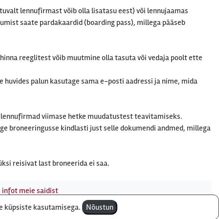
tuvalt lennufirmast võib olla lisatasu eest) või lennujaamas
erumist saate pardakaardid (boarding pass), millega pääseb
inna reeglitest võib muutmine olla tasuta või vedaja poolt ette
e huvides palun kasutage sama e-posti aadressi ja nime, mida
 lennufirmad viimase hetke muudatustest teavitamiseks.
age broneeringusse kindlasti just selle dokumendi andmed, millega
ksi reisivat last broneerida ei saa.
 infot meie saidist
te küpsiste kasutamisega.
Nõustun
e - telefon:
610 8600