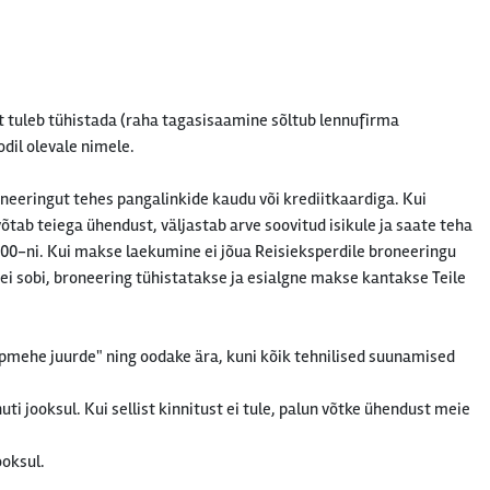
et tuleb tühistada (raha tagasisaamine sõltub lennufirma
odil olevale nimele.
eeringut tehes pangalinkide kaudu või krediitkaardiga. Kui
õtab teiega ühendust, väljastab arve soovitud isikule ja saate teha
.00-ni. Kui makse laekumine ei jõua Reisieksperdile broneeringu
ei sobi, broneering tühistatakse ja esialgne makse kantakse Teile
upmehe juurde" ning oodake ära, kuni kõik tehnilised suunamised
 jooksul. Kui sellist kinnitust ei tule, palun võtke ühendust meie
ooksul.