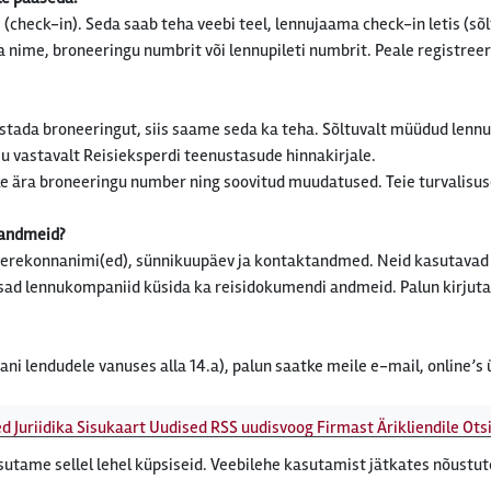
(check-in). Seda saab teha veebi teel, lennujaama check-in letis (sõl
a nime, broneeringu numbrit või lennupileti numbrit. Peale registre
stada broneeringut, siis saame seda ka teha. Sõltuvalt müüdud lennuh
u vastavalt Reisieksperdi teenustasude hinnakirjale.
e ära broneeringu number ning soovitud muudatused. Teie turvalisus
 andmeid?
perekonnanimi(ed), sünnikuupäev ja kontaktandmed. Neid kasutavad
osad lennukompaniid küsida ka reisidokumendi andmeid. Palun kirjut
eani lendudele vanuses alla 14.a), palun saatke meile e-mail, online’s ü
ed
Juriidika
Sisukaart
Uudised
RSS uudisvoog
Firmast
Ärikliendile
Otsi
tame sellel lehel küpsiseid. Veebilehe kasutamist jätkates nõustu
ert, Roosikrantsi 8B Tallinn, Eesti - e-post: ebyroo[ät]reisiekspert.e