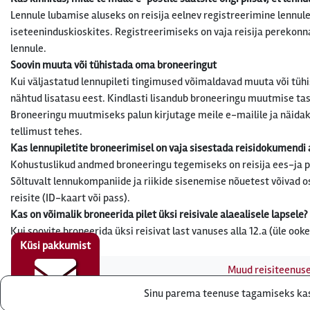
Lennule lubamise aluseks on reisija eelnev registreerimine lennule 
iseteeninduskioskites. Registreerimiseks on vaja reisija perekonn
lennule.
Soovin muuta või tühistada oma broneeringut
Kui väljastatud lennupileti tingimused võimaldavad muuta või tühi
nähtud lisatasu eest. Kindlasti lisandub broneeringu muutmise tas
Broneeringu muutmiseks palun kirjutage meile e-mailile ja näidak
tellimust tehes.
Kas lennupiletite broneerimisel on vaja sisestada reisidokumendi
Kohustuslikud andmed broneeringu tegemiseks on reisija ees-ja 
Sõltuvalt lennukompaniide ja riikide sisenemise nõuetest võivad 
reisite (ID-kaart või pass).
Kas on võimalik broneerida pilet üksi reisivale alaealisele lapsele?
Kui soovite broneerida üksi reisivat last vanuses alla 12.a (üle ook
Küsi pakkumist
Muud reisiteenus
Sinu parema teenuse tagamiseks kasu
Reisibüroo Reisieksp