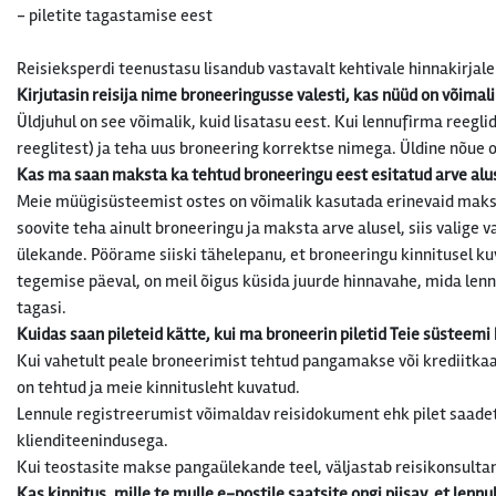
- piletite tagastamise eest
Reisieksperdi teenustasu lisandub vastavalt kehtivale hinnakirjale
Kirjutasin reisija nime broneeringusse valesti, kas nüüd on võimal
Üldjuhul on see võimalik, kuid lisatasu eest. Kui lennufirma reegl
reeglitest) ja teha uus broneering korrektse nimega. Üldine nõue on
Kas ma saan maksta ka tehtud broneeringu eest esitatud arve alu
Meie müügisüsteemist ostes on võimalik kasutada erinevaid maksev
soovite teha ainult broneeringu ja maksta arve alusel, siis valige
ülekande. Pöörame siiski tähelepanu, et broneeringu kinnitusel k
tegemise päeval, on meil õigus küsida juurde hinnavahe, mida lenn
tagasi.
Kuidas saan pileteid kätte, kui ma broneerin piletid Teie süsteemi
Kui vahetult peale broneerimist tehtud pangamakse või krediitkaar
on tehtud ja meie kinnitusleht kuvatud.
Lennule registreerumist võimaldav reisidokument ehk pilet saadetak
klienditeenindusega.
Kui teostasite makse pangaülekande teel, väljastab reisikonsultan
Kas kinnitus, mille te mulle e-postile saatsite ongi piisav, et lenn