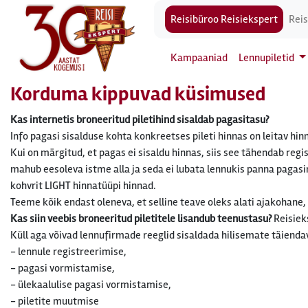
Reisibüroo Reisiekspert
Reis
Kampaaniad
Lennupiletid
Korduma kippuvad küsimused
Kas internetis broneeritud piletihind sisaldab pagasitasu?
Info pagasi sisalduse kohta konkreetses pileti hinnas on leitav hi
Kui on märgitud, et pagas ei sisaldu hinnas, siis see tähendab regi
mahub eesoleva istme alla ja seda ei lubata lennukis panna pagasir
kohvrit LIGHT hinnatüüpi hinnad.
Teeme kõik endast oleneva, et selline teave oleks alati ajakohane,
Kas siin veebis broneeritud piletitele lisandub teenustasu?
Reisieks
Küll aga võivad lennufirmade reeglid sisaldada hilisemate täienda
- lennule registreerimise,
- pagasi vormistamise,
- ülekaalulise pagasi vormistamise,
- piletite muutmise