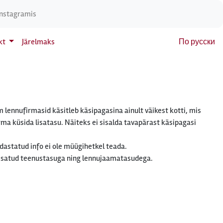
Instagramis
kt
Järelmaks
По русски
m lennufirmasid käsitleb käsipagasina ainult väikest kotti, mis
rma küsida lisatasu. Näiteks ei sisalda tavapärast käsipagasi
edastatud info ei ole müügihetkel teada.
t lisatud teenustasuga ning lennujaamatasudega.