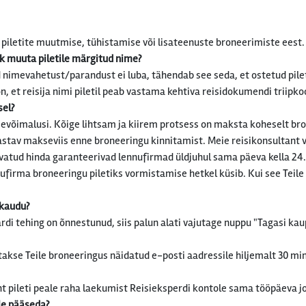
 piletite muutmise, tühistamise või lisateenuste broneerimiste eest.
ik muuta piletile märgitud nime?
id nimevahetust/parandust ei luba, tähendab see seda, et ostetud pil
, et reisija nimi piletil peab vastama kehtiva reisidokumendi triipko
sel?
õimalusi. Kõige lihtsam ja kiirem protsess on maksta koheselt bron
 vastav makseviis enne broneeringu kinnitamist. Meie reisikonsultant v
uvatud hinda garanteerivad lennufirmad üldjuhul sama päeva kella 24
ufirma broneeringu piletiks vormistamise hetkel küsib. Kui see Teile 
 kaudu?
di tehing on õnnestunud, siis palun alati vajutage nuppu "Tagasi ka
se Teile broneeringus näidatud e-posti aadressile hiljemalt 30 minuti
t pileti peale raha laekumist Reisieksperdi kontole sama tööpäeva j
ule pääseda?