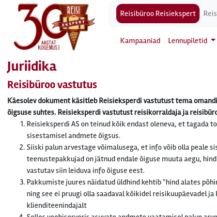
Reisibüroo Reisiekspert
Reis
Kampaaniad
Lennupiletid
Juriidika
Reisibüroo vastutus
Käesolev dokument käsitleb Reisieksperdi vastutust tema omandis j
õigsuse suhtes. Reisieksperdi vastutust reisikorraldaja ja reisib
Reisieksperdi AS on teinud kõik endast oleneva, et tagada to
sisestamisel andmete õigsus.
Siiski palun arvestage võimalusega, et info võib olla peale
teenustepakkujad on jätnud endale õiguse muuta aegu, hindu
vastutav siin leiduva info õiguse eest.
Pakkumiste juures näidatud üldhind kehtib "hind alates põhi
ning see ei pruugi olla saadaval kõikidel reisikuupäevadel ja
klienditeenindajalt