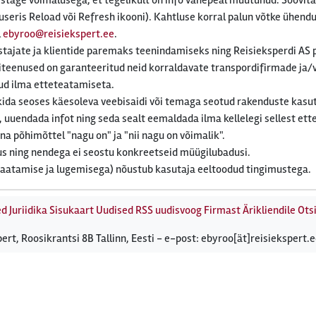
stage võimalusega, et tegelikult on info vahepeal muutunud. Soovit
rauseris Reload või Refresh ikooni). Kahtluse korral palun võtke ühend
l
ebyroo@reisiekspert.ee
.
lastajate ja klientide paremaks teenindamiseks ning Reisieksperdi AS 
siteenused on garanteeritud neid korraldavate transpordifirmade ja/
tud ilma etteteatamiseta.
ekkida seoses käesoleva veebisaidi või temaga seotud rakenduste kas
 uuendada infot ning seda sealt eemaldada ilma kellelegi sellest et
 põhimõttel "nagu on" ja "nii nagu on võimalik".
ndus ning nendega ei seostu konkreetseid müügilubadusi.
 vaatamise ja lugemisega) nõustub kasutaja eeltoodud tingimustega.
ed
Juriidika
Sisukaart
Uudised
RSS uudisvoog
Firmast
Ärikliendile
Otsi
ert, Roosikrantsi 8B Tallinn, Eesti - e-post: ebyroo[ät]reisiekspert.e