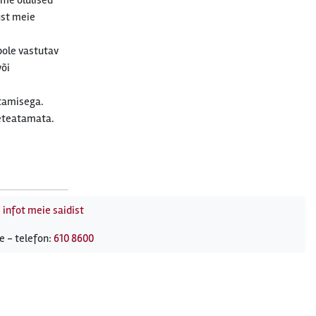
ame olulised
ust meie
pole vastutav
või
utamisega.
teteatamata.
 infot meie saidist
e - telefon:
610 8600