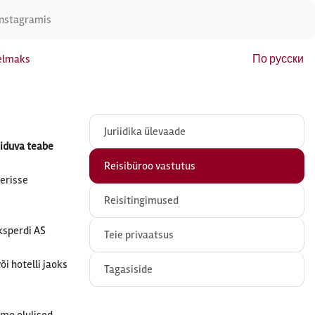
Instagramis
elmaks
По русски
Juriidika ülevaade
eiduva teabe
Reisibüroo vastutus
verisse
Reisitingimused
ksperdi AS
Teie privaatsus
i hotelli jaoks
Tagasiside