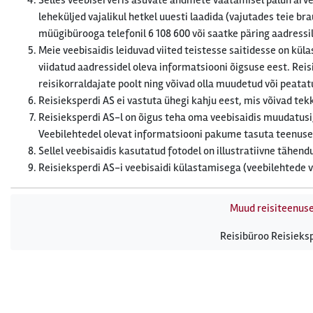
Selles veebiserveris asuvate andmete vaatamisel palun arve
leheküljed vajalikul hetkel uuesti laadida (vajutades teie b
müügibürooga telefonil 6 108 600 või saatke päring aadressi
Meie veebisaidis leiduvad viited teistesse saitidesse on kü
viidatud aadressidel oleva informatsiooni õigsuse eest. Rei
reisikorraldajate poolt ning võivad olla muudetud või peata
Reisieksperdi AS ei vastuta ühegi kahju eest, mis võivad t
Reisieksperdi AS-l on õigus teha oma veebisaidis muudatusi,
Veebilehtedel olevat informatsiooni pakume tasuta teenusena
Sellel veebisaidis kasutatud fotodel on illustratiivne tähe
Reisieksperdi AS-i veebisaidi külastamisega (veebilehtede
Muud reisiteenus
Reisibüroo Reisieksp