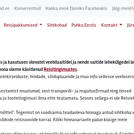
id.ee
Konverentsid
Hakka meie fänniks Facebookis
Jälgi meid 
Reisipakkumised
Sihtkohad
Puhka Eestis
Kontakt
Jär
a kasutuses olevatel veebilsaitidel ja nende saitide lehekülgedel l
üroona oleme käsitlenud
Reisitingimustes
.
otekirjelduste, hindade, sõiduplaanide ja muu info sellesse veebiser
 sisestamist muutunud, sest transpordi- ja majutusfirmad ning teised
 ja tootetingimusi ilma ette teatamata. Seoses sellega ei ole Reisie
mõttel". Tegemist on soodsaima teadaoleva hinnaga antud sihtkoha võ
 kõikide reisisoovide korral. Kõiki hinnavariante palun küsige meie