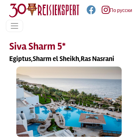
По русски
Siva Sharm 5*
Egiptus,Sharm el Sheikh,Ras Nasrani
Previous
Next