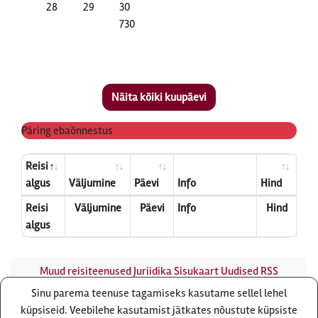
28
29
30
730
Näita kõiki kuupäevi
Päring ebaõnnestus
Reisi
algus
Väljumine
Päevi
Info
Hind
Reisi
Väljumine
Päevi
Info
Hind
algus
Muud reisiteenused
Juriidika
Sisukaart
Uudised
RSS
uudisvoog
Firmast
Ärikliendile
Otsi infot meie saidist
Sinu parema teenuse tagamiseks kasutame sellel lehel
Küsi pakkumist
küpsiseid. Veebilehe kasutamist jätkates nõustute küpsiste
Reisibüroo Reisiekspert, Roosikrantsi 8B Tallinn, Eesti - e-