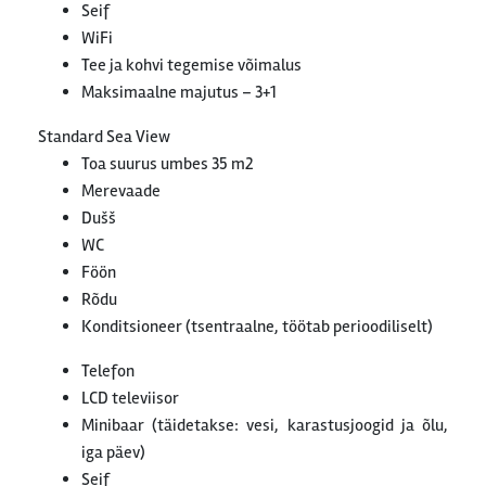
Seif
WiFi
Tee ja kohvi tegemise võimalus
Maksimaalne majutus – 3+1
Standard Sea View
Toa suurus umbes 35 m2
Merevaade
Dušš
WC
Föön
Rõdu
Konditsioneer (tsentraalne, töötab perioodiliselt)
Telefon
LCD televiisor
Minibaar (täidetakse: vesi, karastusjoogid ja õlu,
iga päev)
Seif