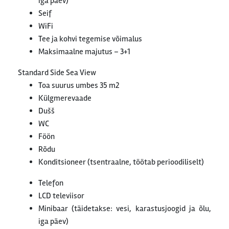
iga päev)
Seif
WiFi
Tee ja kohvi tegemise võimalus
Maksimaalne majutus – 3+1
Standard Side Sea View
Toa suurus umbes 35 m2
Külgmerevaade
Dušš
WC
Föön
Rõdu
Konditsioneer (tsentraalne, töötab perioodiliselt)
Telefon
LCD televiisor
Minibaar (täidetakse: vesi, karastusjoogid ja õlu,
iga päev)