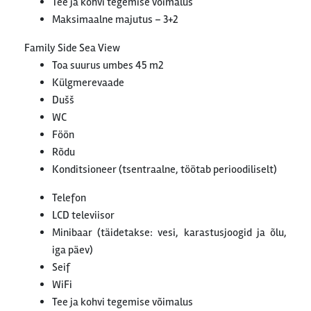
Tee ja kohvi tegemise võimalus
Maksimaalne majutus – 3+2
Family Side Sea View
Toa suurus umbes 45 m2
Külgmerevaade
Dušš
WC
Föön
Rõdu
Konditsioneer (tsentraalne, töötab perioodiliselt)
Telefon
LCD televiisor
Minibaar (täidetakse: vesi, karastusjoogid ja õlu,
iga päev)
Seif
WiFi
Tee ja kohvi tegemise võimalus