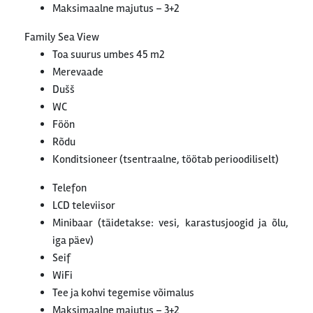
Maksimaalne majutus – 3+2
Family Sea View
Toa suurus umbes 45 m2
Merevaade
Dušš
WC
Föön
Rõdu
Konditsioneer (tsentraalne, töötab perioodiliselt)
Telefon
LCD televiisor
Minibaar (täidetakse: vesi, karastusjoogid ja õlu,
iga päev)
Seif
WiFi
Tee ja kohvi tegemise võimalus
Maksimaalne majutus – 3+2