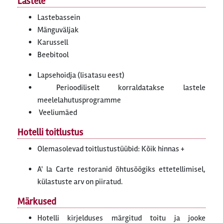
Lastele
Lastebassein
Mänguväljak
Karussell
Beebitool
Lapsehoidja (lisatasu eest)
Perioodiliselt korraldatakse lastele
meelelahutusprogramme
Veeliumäed
Hotelli toitlustus
Olemasolevad toitlustustüübid: Kõik hinnas +
A' la Carte restoranid õhtusöögiks ettetellimisel,
külastuste arv on piiratud.
Märkused
Hotelli kirjelduses märgitud toitu ja jooke