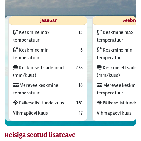
jaanuar
veebrua
Keskmine max
15
Keskmine max
temperatuur
temperatuur
Keskmine min
6
Keskmine min
temperatuur
temperatuur
Keskmiselt sademeid
238
Keskmiselt sadem
(mm/kuus)
(mm/kuus)
Merevee keskmine
16
Merevee keskmin
temperatuur
temperatuur
Päikeselisi tunde kuus
161
Päikeselisi tunde 
Vihmapäevi kuus
17
Vihmapäevi kuus
Reisiga seotud lisateave