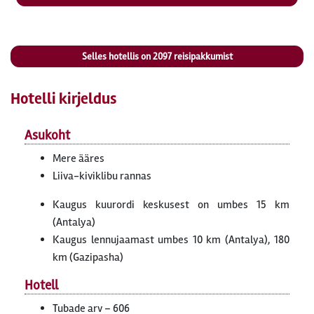
Selles hotellis on
2097
reisipakkumist
Hotelli kirjeldus
Asukoht
Mere ääres
Liiva-kiviklibu rannas
Kaugus kuurordi keskusest on umbes 15 km
(Antalya)
Kaugus lennujaamast umbes 10 km (Antalya), 180
km (Gazipasha)
Hotell
Tubade arv – 606