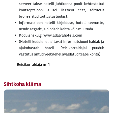
serveeritakse hotelli juhtkonna poolt kehtestatud
kontseptsiooni alusel lisatasu eest, sõltuvalt
broneeritud toitlustustüübist.
Informatsioon hotelli kirjelduse, hotelli teenuste,
nende aegade ja hindade kohta võib muutuda
Kodulehekülg: www.adalyahotels.com
(Hotelli kodulehel leitavat informatsiooni haldab ja
ajakohastab hotell. Reisikorraldajal puudub
vastutus antud veebilehel avaldatud teabe kohta)
Reisikorraldaja nr: 1
Sihtkoha kliima