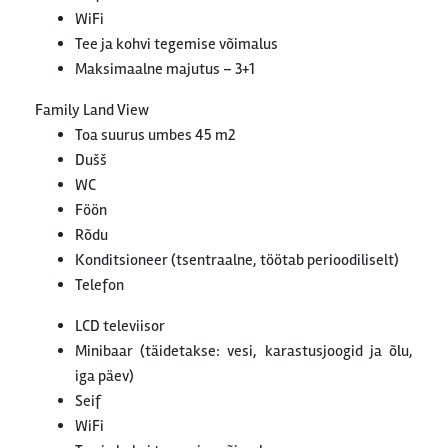
WiFi
Tee ja kohvi tegemise võimalus
Maksimaalne majutus – 3+1
Family Land View
Toa suurus umbes 45 m2
Dušš
WC
Föön
Rõdu
Konditsioneer (tsentraalne, töötab perioodiliselt)
Telefon
LCD televiisor
Minibaar (täidetakse: vesi, karastusjoogid ja õlu,
iga päev)
Seif
WiFi