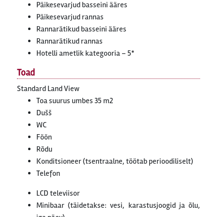
Päikesevarjud basseini ääres
Päikesevarjud rannas
Rannarätikud basseini ääres
Rannarätikud rannas
Hotelli ametlik kategooria – 5*
Toad
Standard Land View
Toa suurus umbes 35 m2
Dušš
WC
Föön
Rõdu
Konditsioneer (tsentraalne, töötab perioodiliselt)
Telefon
LCD televiisor
Minibaar (täidetakse: vesi, karastusjoogid ja õlu,