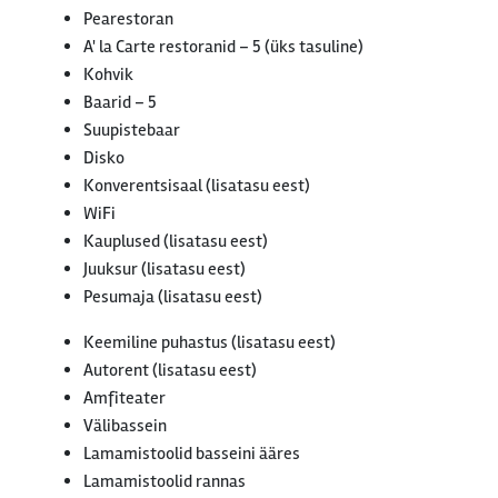
Pearestoran
A' la Carte restoranid – 5 (üks tasuline)
Kohvik
Baarid – 5
Suupistebaar
Disko
Konverentsisaal (lisatasu eest)
WiFi
Kauplused (lisatasu eest)
Juuksur (lisatasu eest)
Pesumaja (lisatasu eest)
Keemiline puhastus (lisatasu eest)
Autorent (lisatasu eest)
Amfiteater
Välibassein
Lamamistoolid basseini ääres
Lamamistoolid rannas