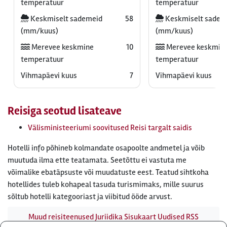
temperatuur
temperatuur
Keskmiselt sademeid
58
Keskmiselt sadem
(mm/kuus)
(mm/kuus)
Merevee keskmine
10
Merevee keskmin
temperatuur
temperatuur
Vihmapäevi kuus
7
Vihmapäevi kuus
Reisiga seotud lisateave
Välisministeeriumi soovitused Reisi targalt saidis
Hotelli info põhineb kolmandate osapoolte andmetel ja võib
muutuda ilma ette teatamata. Seetõttu ei vastuta me
võimalike ebatäpsuste või muudatuste eest. Teatud sihtkoha
hotellides tuleb kohapeal tasuda turismimaks, mille suurus
sõltub hotelli kategooriast ja viibitud ööde arvust.
Muud reisiteenused
Juriidika
Sisukaart
Uudised
RSS