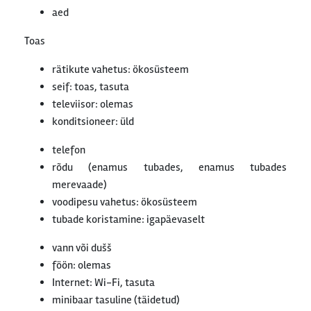
aed
Toas
rätikute vahetus: ökosüsteem
seif: toas, tasuta
televiisor: olemas
konditsioneer: üld
telefon
rõdu (enamus tubades, enamus tubades
merevaade)
voodipesu vahetus: ökosüsteem
tubade koristamine: igapäevaselt
vann või dušš
föön: olemas
Internet: Wi-Fi, tasuta
minibaar tasuline (täidetud)