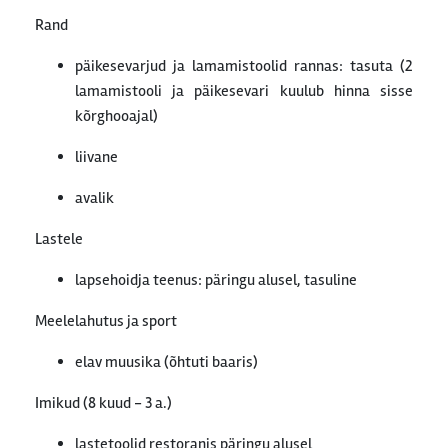
Rand
päikesevarjud ja lamamistoolid rannas: tasuta (2
lamamistooli ja päikesevari kuulub hinna sisse
kõrghooajal)
liivane
avalik
Lastele
lapsehoidja teenus: päringu alusel, tasuline
Meelelahutus ja sport
elav muusika (õhtuti baaris)
Imikud (8 kuud - 3 a.)
lastetoolid restoranis päringu alusel