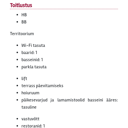
Toitlustus
HB
BB
Territoorium
Wi-Fi tasuta
baarid: 1
basseinid: 1
parkla tasuta
lift
terrass päevitamiseks
hoiuruum
päikesevarjud ja lamamistoolid basseini ääres:
tasuline
vastuvõtt
restoranid: 1