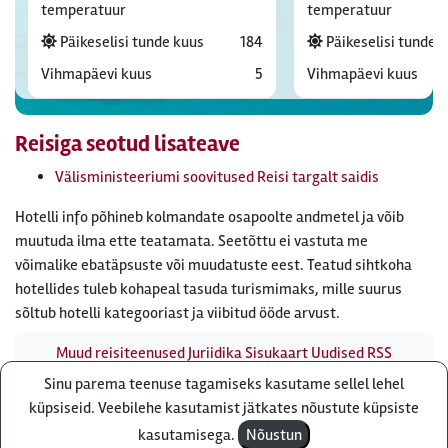
temperatuur
temperatuur
Päikeselisi tunde kuus
184
Päikeselisi tunde 
Vihmapäevi kuus
5
Vihmapäevi kuus
Reisiga seotud lisateave
Välisministeeriumi soovitused Reisi targalt saidis
Hotelli info põhineb kolmandate osapoolte andmetel ja võib
muutuda ilma ette teatamata. Seetõttu ei vastuta me
võimalike ebatäpsuste või muudatuste eest. Teatud sihtkoha
hotellides tuleb kohapeal tasuda turismimaks, mille suurus
sõltub hotelli kategooriast ja viibitud ööde arvust.
Muud reisiteenused
Juriidika
Sisukaart
Uudised
RSS
uudisvoog
Firmast
Ärikliendile
Otsi infot meie saidist
Sinu parema teenuse tagamiseks kasutame sellel lehel
Küsi pakkumist
küpsiseid. Veebilehe kasutamist jätkates nõustute küpsiste
Reisibüroo Reisiekspert, Roosikrantsi 8B Tallinn, Eesti - e-
kasutamisega.
Nõustun
post: ebyroo[ät]reisiekspert.ee - telefon:
610 8600