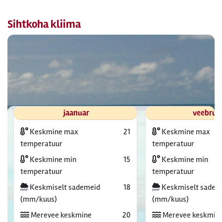
Sihtkoha kliima
jaanuar
veebrua
Keskmine max
21
Keskmine max
temperatuur
temperatuur
Keskmine min
15
Keskmine min
temperatuur
temperatuur
Keskmiselt sademeid
18
Keskmiselt sadem
(mm/kuus)
(mm/kuus)
Merevee keskmine
20
Merevee keskmin