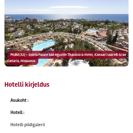
Pildid (32) – Gloria Palace San Agustín Thalasso & Hotel, Kanaari saared: Gran
Canaria, Hispaania
Hotelli kirjeldus
Asukoht :
Hotell :
Hotelli pildigalerii