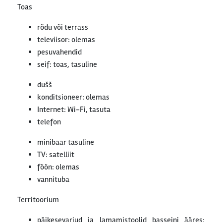
Toas
rõdu või terrass
televiisor: olemas
pesuvahendid
seif: toas, tasuline
dušš
konditsioneer: olemas
Internet: Wi-Fi, tasuta
telefon
minibaar tasuline
TV: satelliit
föön: olemas
vannituba
Territoorium
päikesevarjud ja lamamistoolid basseini ääres: