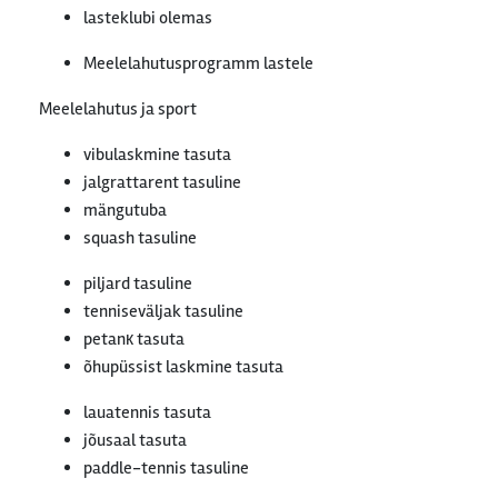
lasteklubi olemas
Meelelahutusprogramm lastele
Meelelahutus ja sport
vibulaskmine tasuta
jalgrattarent tasuline
mängutuba
squash tasuline
piljard tasuline
tenniseväljak tasuline
petanк tasuta
õhupüssist laskmine tasuta
lauatennis tasuta
jõusaal tasuta
paddle-tennis tasuline