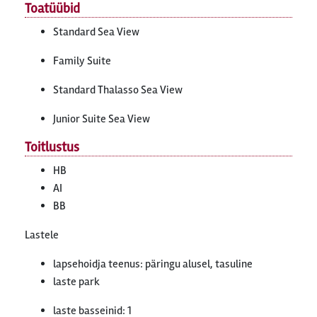
Toatüübid
Standard Sea View
Family Suite
Standard Thalasso Sea View
Junior Suite Sea View
Toitlustus
HB
AI
BB
Lastele
lapsehoidja teenus: päringu alusel, tasuline
laste park
laste basseinid: 1