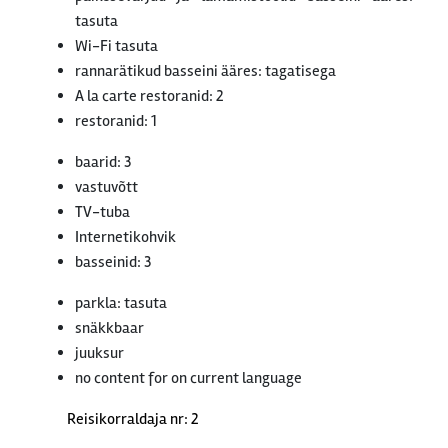
tasuta
Wi-Fi tasuta
rannarätikud basseini ääres: tagatisega
A la carte restoranid: 2
restoranid: 1
baarid: 3
vastuvõtt
TV-tuba
Internetikohvik
basseinid: 3
parkla: tasuta
snäkkbaar
juuksur
no content for on current language
Reisikorraldaja nr: 2