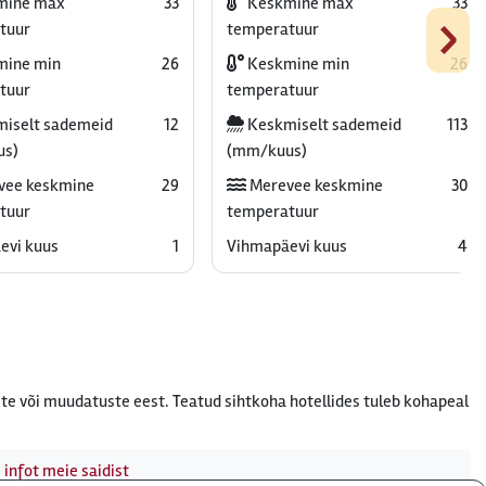
mine max
33
Keskmine max
33
›
tuur
temperatuur
ine min
26
Keskmine min
26
tuur
temperatuur
iselt sademeid
12
Keskmiselt sademeid
113
us)
(mm/kuus)
vee keskmine
29
Merevee keskmine
30
tuur
temperatuur
evi kuus
1
Vihmapäevi kuus
4
te või muudatuste eest. Teatud sihtkoha hotellides tuleb kohapeal
 infot meie saidist