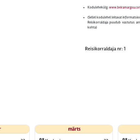
Kodulehekülg:
www.beiramargoa.co
(Sellel kodulehel leitavat informatsio
Reisikorraldaja puudub vastutus an
kohta)
Reisikorraldaja nr: 1
r
märts