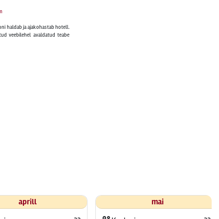
m
oni haldab ja ajakohastab hotell.
tud veebilehel avaldatud teabe
aprill
mai