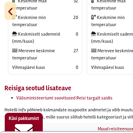
Keskmine max
32
Keskmine max
‹
temperatuur
temperatuur
Keskmine min
20
Keskmine min
temperatuur
temperatuur
Keskmiselt sademeid
0
Keskmiselt sadem
(mm/kuus)
(mm/kuus)
Merevee keskmine
27
Merevee keskmin
temperatuur
temperatuur
Vihmapäevi kuus
0
Vihmapäevi kuus
Reisiga seotud lisateave
Välisministeeriumi soovitused Reisi targalt saidis
Hotelli info põhineb kolmandate osapoolte andmetel ja võib muutu
tasuda turismimaks, mille suurus sõltub hotelli kategooriast ja vii
Küsi pakkumist
Muud reisiteenus