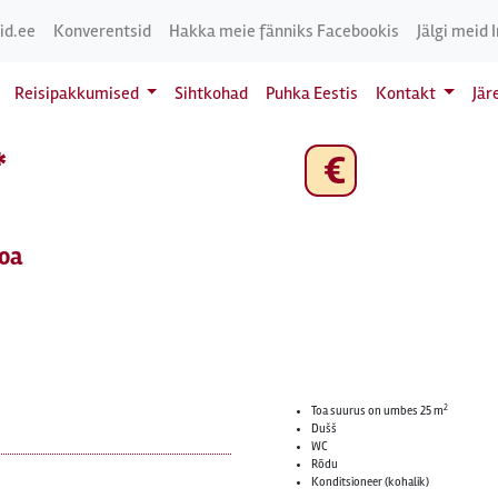
id.ee
Konverentsid
Hakka meie fänniks Facebookis
Jälgi meid 
Reisipakkumised
Sihtkohad
Puhka Eestis
Kontakt
Jär
*
€
Goa
2
Toa suurus on umbes 25 m
Dušš
WC
Rõdu
Konditsioneer (kohalik)