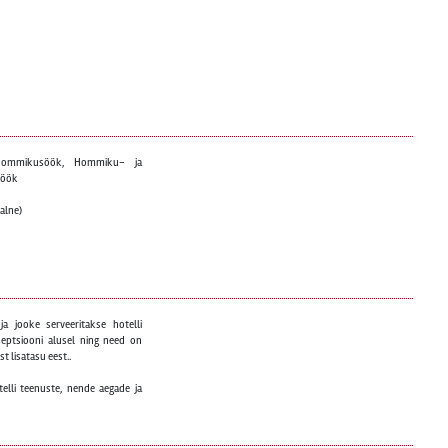
: Hommikusöök, Hommiku- ja
söök
alne)
ja jooke serveeritakse hotelli
eptsiooni alusel ning need on
t lisatasu eest..
telli teenuste, nende aegade ja