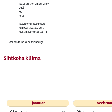
2
Toa suurus on umbes 25 m
Dušš
WC
Rõdu
Televiisor (lisatasu eest)
Minibaar (lisatasu eest)
Maksimaalne majutus – 3
Standardtuba konditsioneeriga
Sihtkoha kliima
jaanuar
veebrua