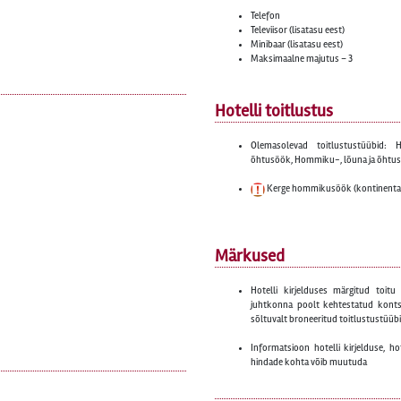
Telefon
Televiisor (lisatasu eest)
Minibaar (lisatasu eest)
Maksimaalne majutus – 3
Hotelli toitlustus
Olemasolevad toitlustustüübid
õhtusöök, Hommiku-, lõuna ja õhtu
Kerge hommikusöök (kontinenta
Märkused
Hotelli kirjelduses märgitud toitu 
juhtkonna poolt kehtestatud konts
sõltuvalt broneeritud toitlustustüübis
Informatsioon hotelli kirjelduse, ho
hindade kohta võib muutuda