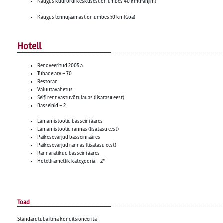
Kaugus kuurordi keskusest on umbes 40 km(Panjim)
Kaugus lennujaamast on umbes 50 km(Goa)
Hotell
Renoveeritud 2005 a
Tubade arv – 70
Restoran
Valuutavahetus
Seifi rent vastuvõtulauas (lisatasu eest)
Basseinid – 2
Lamamistoolid basseini ääres
Lamamistoolid rannas (lisatasu eest)
Päikesevarjud basseini ääres
Päikesevarjud rannas (lisatasu eest)
Rannarätikud basseini ääres
Hotelli ametlik kategooria – 2*
Toad
Standardtuba ilma konditsioneerita