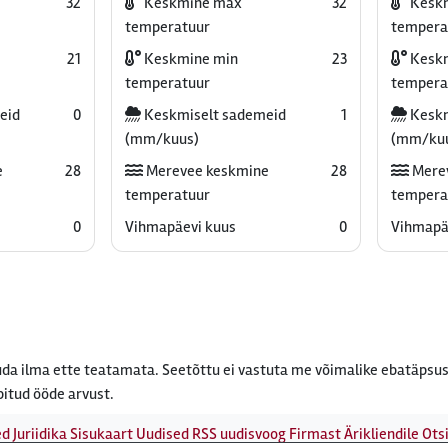
32
Keskmine max
32
Kesk
temperatuur
tempera
21
Keskmine min
23
Keskm
temperatuur
tempera
eid
0
Keskmiselt sademeid
1
Keskm
(mm/kuus)
(mm/ku
e
28
Merevee keskmine
28
Mere
temperatuur
tempera
0
Vihmapäevi kuus
0
Vihmapä
da ilma ette teatamata. Seetõttu ei vastuta me võimalike ebatäpsus
bitud ööde arvust.
ed
Juriidika
Sisukaart
Uudised
RSS uudisvoog
Firmast
Ärikliendile
Otsi