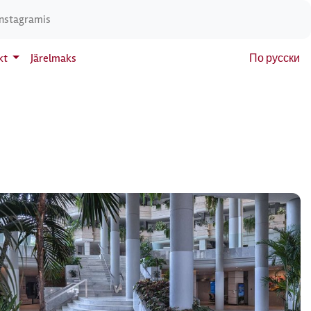
Instagramis
kt
Järelmaks
По русски