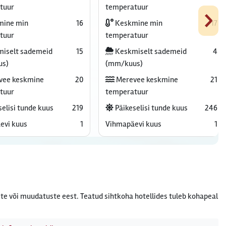
›
tuur
temperatuur
ine min
16
Keskmine min
17
tuur
temperatuur
iselt sademeid
15
Keskmiselt sademeid
4
us)
(mm/kuus)
vee keskmine
20
Merevee keskmine
21
tuur
temperatuur
elisi tunde kuus
219
Päikeselisi tunde kuus
246
evi kuus
1
Vihmapäevi kuus
1
te või muudatuste eest. Teatud sihtkoha hotellides tuleb kohapeal