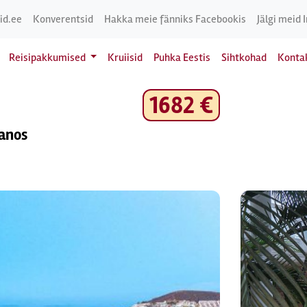
id.ee
Konverentsid
Hakka meie fänniks Facebookis
Jälgi meid 
Reisipakkumised
Kruiisid
Puhka Eestis
Sihtkohad
Konta
1682 €
ianos