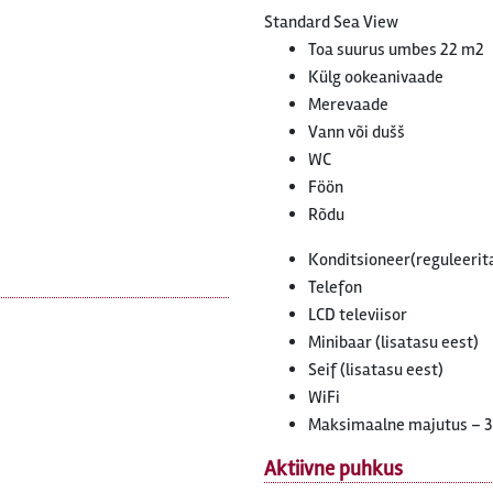
Standard Sea View
Toa suurus umbes 22 m2
Külg ookeanivaade
Merevaade
Vann või dušš
WC
Föön
Rõdu
Konditsioneer(reguleerit
Telefon
LCD televiisor
Minibaar (lisatasu eest)
Seif (lisatasu eest)
WiFi
Maksimaalne majutus – 3
Aktiivne puhkus