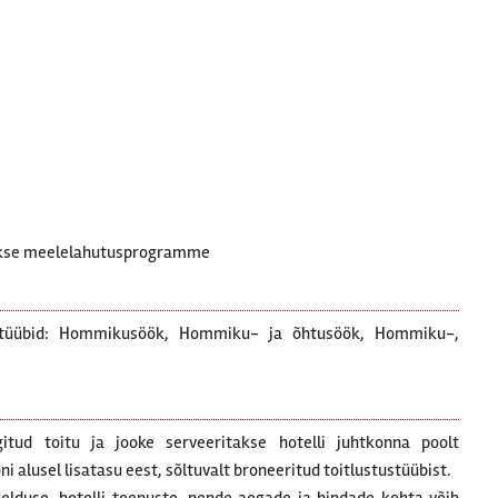
)
takse meelelahutusprogramme
ustüübid: Hommikusöök, Hommiku- ja õhtusöök, Hommiku-,
gitud toitu ja jooke serveeritakse hotelli juhtkonna poolt
 alusel lisatasu eest, sõltuvalt broneeritud toitlustustüübist.