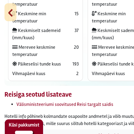
‹
temperatuur
temperatuur
Keskmine min
15
Keskmine min
temperatuur
temperatuur
Keskmiselt sademeid
37
Keskmiselt sadem
(mm/kuus)
(mm/kuus)
Merevee keskmine
20
Merevee keskmin
temperatuur
temperatuur
Päikeselisi tunde kuus
193
Päikeselisi tunde 
Vihmapäevi kuus
2
Vihmapäevi kuus
Reisiga seotud lisateave
Välisministeeriumi soovitused Reisi targalt saidis
Hotelli info põhineb kolmandate osapoolte andmetel ja võib muutu
tasuda turismimaks, mille suurus sõltub hotelli kategooriast ja vii
Küsi pakkumist