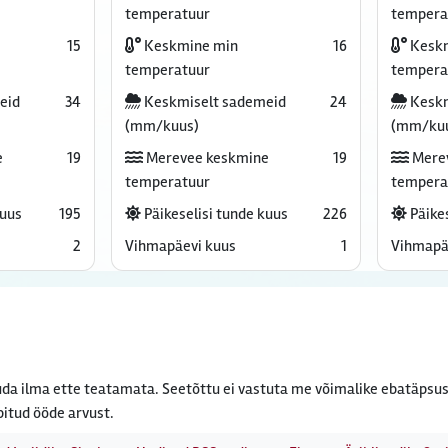
temperatuur
tempera
15
Keskmine min
16
Keskm
temperatuur
tempera
eid
34
Keskmiselt sademeid
24
Keskm
(mm/kuus)
(mm/ku
e
19
Merevee keskmine
19
Mere
temperatuur
tempera
kuus
195
Päikeselisi tunde kuus
226
Päikes
2
Vihmapäevi kuus
1
Vihmapä
da ilma ette teatamata. Seetõttu ei vastuta me võimalike ebatäpsus
bitud ööde arvust.