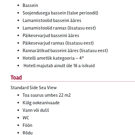
Bassein
Soojendusega bassein (talve perioodil)
Lamamistoolid basseini ääres
Lamamistoolid rannas (lisatasu eest)
Päikesevarjud basseini ääres
Päikesevarjud rannas (lisatasu eest)
Rannarätikud basseini ääres (lisatasu eest)
Hotelli ametlik kategooria – 4*
Hotell majutab ainult üle 16 a isikuid
Toad
Standard Side Sea View
Toa suurus umbes 22 m2
Külg ookeanivaade
Vann või dušš
WC
Föön
Rõdu