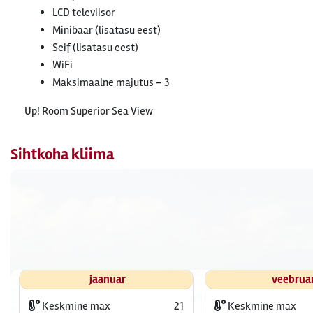
LCD televiisor
Minibaar (lisatasu eest)
Seif (lisatasu eest)
WiFi
Maksimaalne majutus – 3
Up! Room Superior Sea View
Sihtkoha kliima
jaanuar
veebrua
Keskmine max
21
Keskmine max