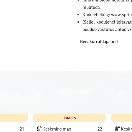
Informatsioon hotelli ki
muutuda
Kodulehekülg: www.spri
(Sellel kodulehel leitava
puudub vastutus antud ve
Reisikorraldaja nr: 1
r
märts
21
Keskmine max
22
Kesk