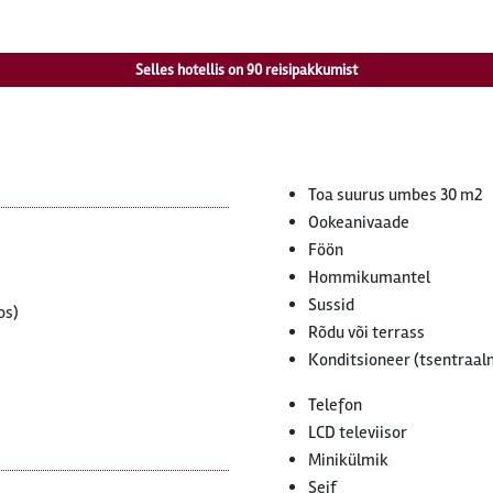
Selles hotellis on
90
reisipakkumist
Toa suurus umbes 30 m2
Ookeanivaade
Föön
Hommikumantel
Sussid
os)
Rõdu või terrass
Konditsioneer (tsentraaln
Telefon
LCD televiisor
Minikülmik
Seif