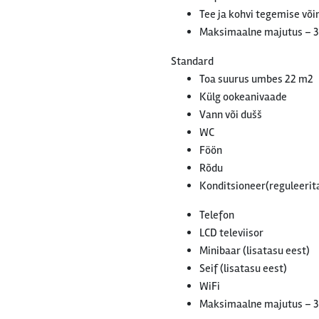
Tee ja kohvi tegemise võ
Maksimaalne majutus – 3
Standard
Toa suurus umbes 22 m2
Külg ookeanivaade
Vann või dušš
WC
Föön
Rõdu
Konditsioneer(reguleerit
Telefon
LCD televiisor
Minibaar (lisatasu eest)
Seif (lisatasu eest)
WiFi
Maksimaalne majutus – 3