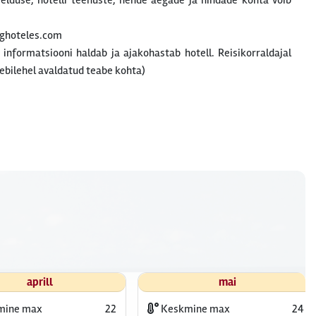
rjelduse, hotelli teenuste, nende aegade ja hindade kohta võib
nghoteles.com
t informatsiooni haldab ja ajakohastab hotell. Reisikorraldajal
ebilehel avaldatud teabe kohta)
aprill
mai
mine max
22
Keskmine max
24