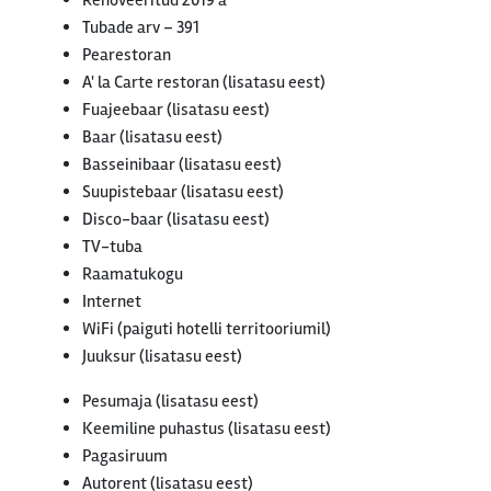
Renoveeritud 2019 a
Tubade arv – 391
Pearestoran
A' la Carte restoran (lisatasu eest)
Fuajeebaar (lisatasu eest)
Baar (lisatasu eest)
Basseinibaar (lisatasu eest)
Suupistebaar (lisatasu eest)
Disco-baar (lisatasu eest)
TV-tuba
Raamatukogu
Internet
WiFi (paiguti hotelli territooriumil)
Juuksur (lisatasu eest)
Pesumaja (lisatasu eest)
Keemiline puhastus (lisatasu eest)
Pagasiruum
Autorent (lisatasu eest)