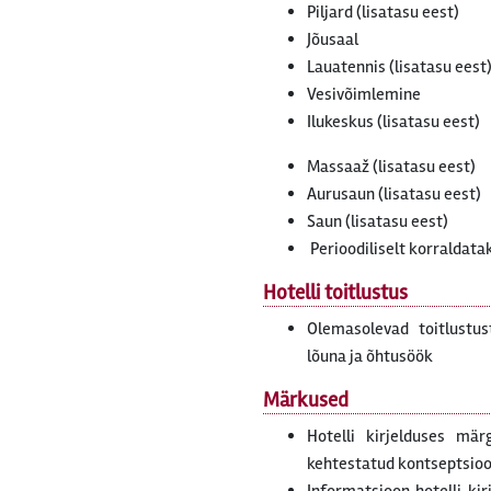
Piljard (lisatasu eest)
Jõusaal
Lauatennis (lisatasu eest
Vesivõimlemine
Ilukeskus (lisatasu eest)
Massaaž (lisatasu eest)
Aurusaun (lisatasu eest)
Saun (lisatasu eest)
Perioodiliselt korralda
Hotelli toitlustus
Olemasolevad toitlust
lõuna ja õhtusöök
Märkused
Hotelli kirjelduses mär
kehtestatud kontseptsiooni