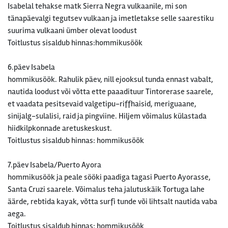
Isabelal tehakse matk Sierra Negra vulkaanile, mi son
tänapäevalgi tegutsev vulkaan ja imetletakse selle saarestiku
suurima vulkaani ümber olevat loodust
Toitlustus sisaldub hinnas:hommikusöök
6.päev Isabela
hommikusöök. Rahulik päev, nill ejooksul tunda ennast vabalt,
nautida loodust või võtta ette paaadituur Tintorerase saarele,
et vaadata pesitsevaid valgetipu-riffhaisid, meriguaane,
sinijalg-sulalisi, raid ja pingviine. Hiljem võimalus külastada
hiidkilpkonnade aretuskeskust.
Toitlustus sisaldub hinnas: hommikusöök
7.päev Isabela/Puerto Ayora
hommikusöök ja peale sööki paadiga tagasi Puerto Ayorasse,
Santa Cruzi saarele. Võimalus teha jalutuskäik Tortuga lahe
äärde, rebtida kayak, võtta surfi tunde või lihtsalt nautida vaba
aega.
Toitlustus sisaldub hinnas: hommikusöök