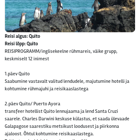
Reisi algus: Quito
Reisi lõpp: Quito
REISIPROGRAMM/inglisekeelne rühmareis, väike grupp,
keskmiselt 12 inimest
1.päev Quito
Saabumine vastavalt valitud lendudele, majutumine hotelli ja
kohtumine rühmajuhi ja reisikaaslastega
2.päev Quito/ Puerto Ayora
transfeer hotellist Quito lennujaama ja lend Santa Cruzi
saarele. Charles Darwini keskuse külastus, et saada ülevaade
Galapagose saarestiku metsikust loodusest ja piirkonna
ajaloost. Õhtul kohtumine reisikaaslastega.