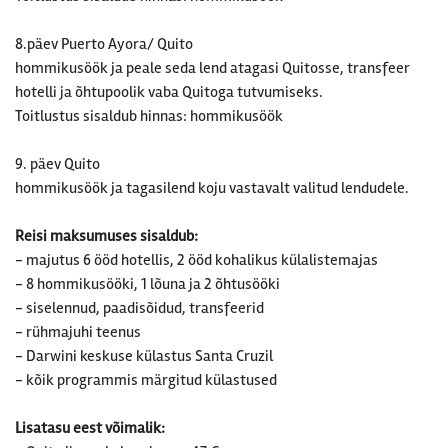
8.päev Puerto Ayora/ Quito
hommikusöök ja peale seda lend atagasi Quitosse, transfeer
hotelli ja õhtupoolik vaba Quitoga tutvumiseks.
Toitlustus sisaldub hinnas: hommikusöök
9. päev Quito
hommikusöök ja tagasilend koju vastavalt valitud lendudele.
Reisi maksumuses sisaldub:
- majutus 6 ööd hotellis, 2 ööd kohalikus külalistemajas
- 8 hommikusööki, 1 lõuna ja 2 õhtusööki
- siselennud, paadisõidud, transfeerid
- rühmajuhi teenus
- Darwini keskuse külastus Santa Cruzil
- kõik programmis märgitud külastused
Lisatasu eest võimalik: