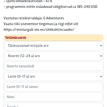
- Quito linnaekskursioon - 47 €
- programmis mitte sisladuvad söögikorrad ca 185-240 USD
Vastutav reisikorraldaja: G Adventures
Vaata riiki sisenemise tingimusi ja riigi infot siit
https://reisitargalt.vm.ee/sihtkoht/ecuador/
Tellimisvorm