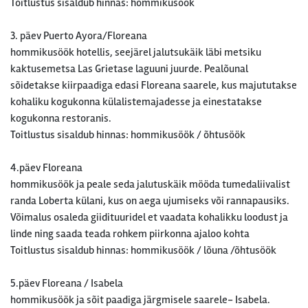
Toitlustus sisaldub hinnas: hommikusöök
3. päev Puerto Ayora/Floreana
hommikusöök hotellis, seejärel jalutsukäik läbi metsiku
kaktusemetsa Las Grietase laguuni juurde. Pealõunal
sõidetakse kiirpaadiga edasi Floreana saarele, kus majututakse
kohaliku kogukonna külalistemajadesse ja einestatakse
kogukonna restoranis.
Toitlustus sisaldub hinnas: hommikusöök / õhtusöök
4.päev Floreana
hommikusöök ja peale seda jalutuskäik mööda tumedaliivalist
randa Loberta külani, kus on aega ujumiseks või rannapausiks.
Võimalus osaleda giidituuridel et vaadata kohalikku loodust ja
linde ning saada teada rohkem piirkonna ajaloo kohta
Toitlustus sisaldub hinnas: hommikusöök / lõuna /õhtusöök
5.päev Floreana / Isabela
hommikusöök ja sõit paadiga järgmisele saarele- Isabela.