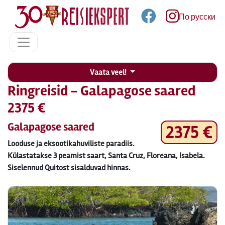
По русски
Vaata veel!
Ringreisid - Galapagose saared
2375 €
Galapagose saared
2375 €
Looduse ja eksootikahuviliste paradiis.
Külastatakse 3 peamist saart, Santa Cruz, Floreana, Isabela.
Siselennud Quitost sisalduvad hinnas.