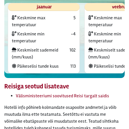
jaanuar
veebrua
Keskmine max
5
Keskmine max
temperatuur
temperatuur
Keskmine min
-4
Keskmine min
temperatuur
temperatuur
Keskmiselt sademeid
102
Keskmiselt sadem
(mm/kuus)
(mm/kuus)
Päikeselisi tunde kuus
113
Päikeselisi tunde 
Reisiga seotud lisateave
Välisministeeriumi soovitused Reisi targalt saidis
Hotelli info põhineb kolmandate osapoolte andmetel ja võib
muutuda ilma ette teatamata. Seetõttu ei vastuta me
võimalike ebatäpsuste või muudatuste eest. Teatud sihtkoha
hotellides tuleb kohapeal tasuda turismimaks, mille suurus