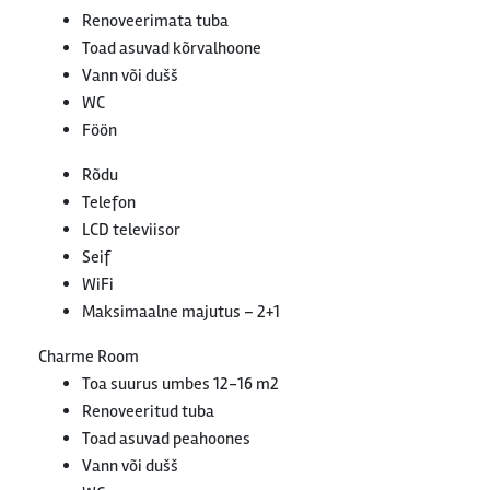
Renoveerimata tuba
Toad asuvad kõrvalhoone
Vann või dušš
WC
Föön
Rõdu
Telefon
LCD televiisor
Seif
WiFi
Maksimaalne majutus – 2+1
Charme Room
Toa suurus umbes 12-16 m2
Renoveeritud tuba
Toad asuvad peahoones
Vann või dušš