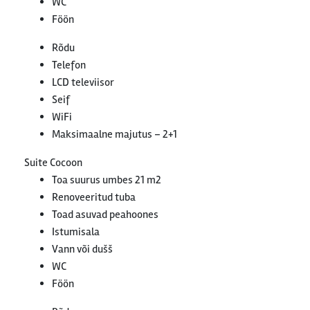
WC
Föön
Rõdu
Telefon
LCD televiisor
Seif
WiFi
Maksimaalne majutus – 2+1
Suite Cocoon
Toa suurus umbes 21 m2
Renoveeritud tuba
Toad asuvad peahoones
Istumisala
Vann või dušš
WC
Föön