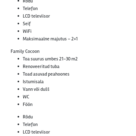
Rõdu
Telefon
LCD televiisor
Seif
WiFi
Maksimaalne majutus – 2+1
Family Cocoon
Toa suurus umbes 21-30 m2
Renoveeritud tuba
Toad asuvad peahoones
Istumisala
Vann või dušš
WC
Föön
Rõdu
Telefon
LCD televiisor