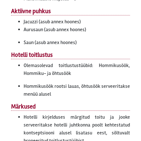
Aktiivne puhkus
Jacuzzi (asub annex hoones)
Aurusaun (asub annex hoones)
Saun (asub annex hoones)
Hotelli toitlustus
Olemasolevad toitlustustüübid: Hommikusöök,
Hommiku- ja õhtusöök
Hommikusöök rootsi lauas, õhtusöök serveeritakse
menüü alusel
Märkused
Hotelli kirjelduses märgitud toitu ja jooke
serveeritakse hotelli juhtkonna poolt kehtestatud
kontseptsiooni alusel lisatasu eest, sõltuvalt
broneeritud toitlustustüübist.