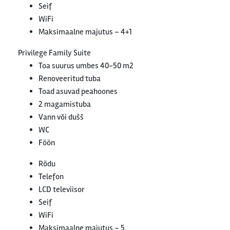
Seif
WiFi
Maksimaalne majutus – 4+1
Privilege Family Suite
Toa suurus umbes 40-50 m2
Renoveeritud tuba
Toad asuvad peahoones
2 magamistuba
Vann või dušš
WC
Föön
Rõdu
Telefon
LCD televiisor
Seif
WiFi
Maksimaalne majutus – 5