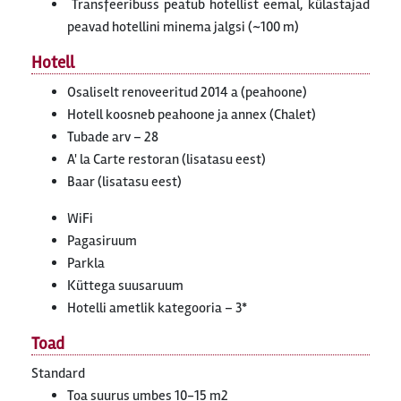
Transfeeribuss peatub hotellist eemal, külastajad
peavad hotellini minema jalgsi (~100 m)
Hotell
Osaliselt renoveeritud 2014 a (peahoone)
Hotell koosneb peahoone ja annex (Chalet)
Tubade arv – 28
A' la Carte restoran (lisatasu eest)
Baar (lisatasu eest)
WiFi
Pagasiruum
Parkla
Küttega suusaruum
Hotelli ametlik kategooria – 3*
Toad
Standard
Toa suurus umbes 10-15 m2