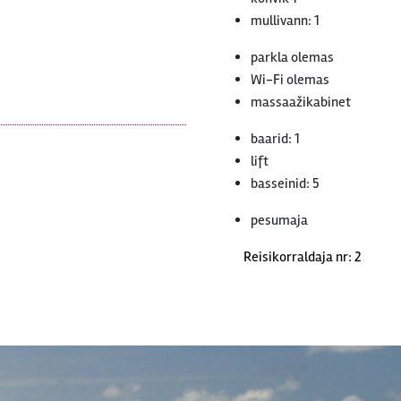
mullivann: 1
parkla olemas
Wi-Fi olemas
massaažikabinet
baarid: 1
lift
basseinid: 5
pesumaja
Reisikorraldaja nr: 2