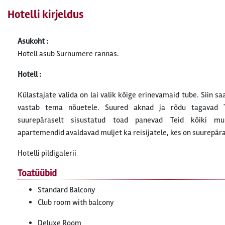
Hotelli kirjeldus
Asukoht :
Hotell asub Surnumere rannas.
Hotell :
Külastajate valida on lai valik kõige erinevamaid tube. Siin sa
vastab tema nõuetele. Suured aknad ja rõdu tagavad T
suurepäraselt sisustatud toad panevad Teid kõiki mu
apartemendid avaldavad muljet ka reisijatele, kes on suurepära
Hotelli pildigalerii
Toatüübid
Standard Balcony
Club room with balcony
Deluxe Room