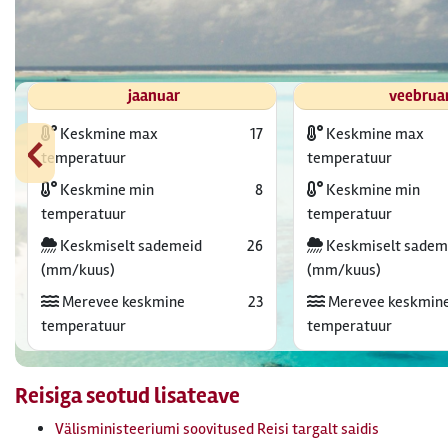
jaanuar
veebrua
‹
Keskmine max
17
Keskmine max
temperatuur
temperatuur
Keskmine min
8
Keskmine min
temperatuur
temperatuur
Keskmiselt sademeid
26
Keskmiselt sadem
(mm/kuus)
(mm/kuus)
Merevee keskmine
23
Merevee keskmin
temperatuur
temperatuur
Reisiga seotud lisateave
Välisministeeriumi soovitused Reisi targalt saidis