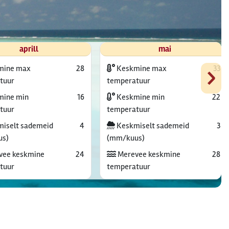
aprill
mai
›
mine max
28
Keskmine max
33
tuur
temperatuur
ine min
16
Keskmine min
22
tuur
temperatuur
iselt sademeid
4
Keskmiselt sademeid
3
us)
(mm/kuus)
vee keskmine
24
Merevee keskmine
28
tuur
temperatuur