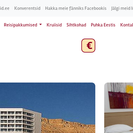
id.ee
Konverentsid
Hakka meie fänniks Facebookis
Jälgi meid 
Reisipakkumised
Kruiisid
Sihtkohad
Puhka Eestis
Konta
€