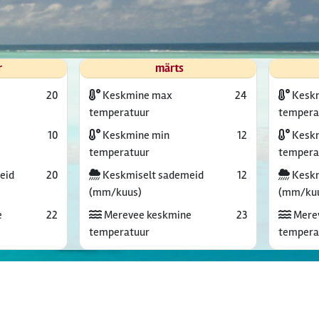
r
märts
20
Keskmine max
24
Kesk
temperatuur
tempera
10
Keskmine min
12
Keskm
temperatuur
tempera
eid
20
Keskmiselt sademeid
12
Keskm
(mm/kuus)
(mm/ku
e
22
Merevee keskmine
23
Mere
temperatuur
tempera