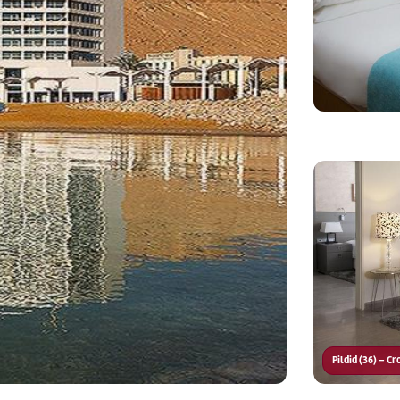
Pildid (36) – C