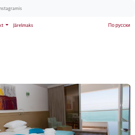
Instagramis
kt
Järelmaks
По русски