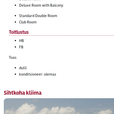
Deluxe Room with Balcony
Standard Double Room
Club Room
Toitlustus
HB
FB
Toas
dušš
konditsioneer: olemas
Sihtkoha kliima