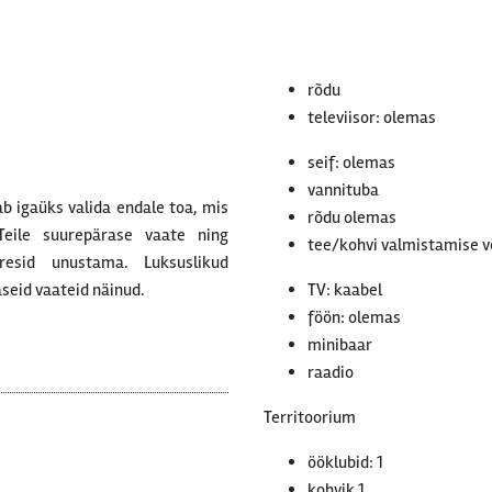
rõdu
televiisor: olemas
seif: olemas
vannituba
ab igaüks valida endale toa, mis
rõdu olemas
eile suurepärase vaate ning
tee/kohvi valmistamise 
resid unustama. Luksuslikud
seid vaateid näinud.
TV: kaabel
föön: olemas
minibaar
raadio
Territoorium
ööklubid: 1
kohvik 1