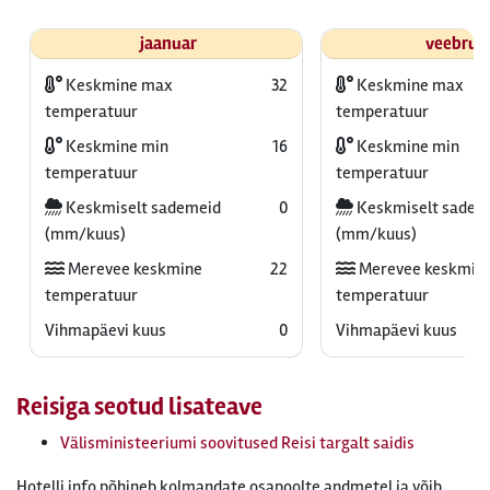
jaanuar
veebrua
Keskmine max
32
Keskmine max
temperatuur
temperatuur
Keskmine min
16
Keskmine min
temperatuur
temperatuur
Keskmiselt sademeid
0
Keskmiselt sadem
(mm/kuus)
(mm/kuus)
Merevee keskmine
22
Merevee keskmin
temperatuur
temperatuur
Vihmapäevi kuus
0
Vihmapäevi kuus
Reisiga seotud lisateave
Välisministeeriumi soovitused Reisi targalt saidis
Hotelli info põhineb kolmandate osapoolte andmetel ja võib