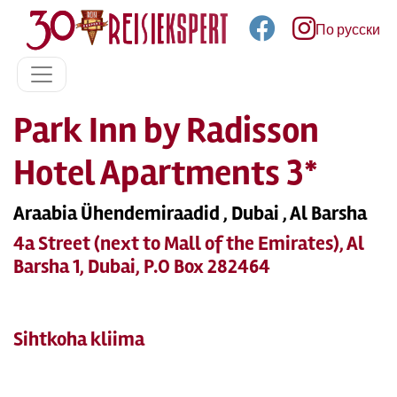
По русски
Park Inn by Radisson
Hotel Apartments 3*
Araabia Ühendemiraadid , Dubai , Al Barsha
4a Street (next to Mall of the Emirates), Al
Barsha 1, Dubai, P.O Box 282464
Sihtkoha kliima