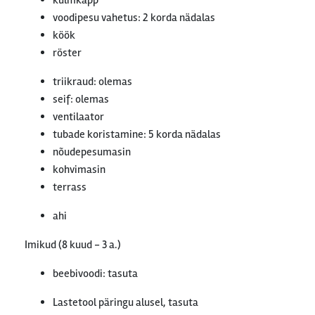
külmkapp
voodipesu vahetus: 2 korda nädalas
köök
röster
triikraud: olemas
seif: olemas
ventilaator
tubade koristamine: 5 korda nädalas
nõudepesumasin
kohvimasin
terrass
ahi
Imikud (8 kuud - 3 a.)
beebivoodi: tasuta
Lastetool päringu alusel, tasuta