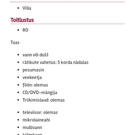
Villa
Toitlustus
RO
Toas
vann või dušš
rätikute vahetus: 5 korda nädalas
pesumasin
veekeetja
föön: olemas
CD/DVD-mängija
Triikimislaud: olemas
televiisor: olemas
mikrolaineahi
mullivann