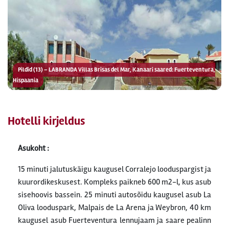
Pildid (13) – LABRANDA Villas Brisas del Mar, Kanaari saared: Fuerteventura,
Hispaania
Hotelli kirjeldus
Asukoht :
15 minuti jalutuskäigu kaugusel Corralejo looduspargist ja
kuurordikeskusest. Kompleks paikneb 600 m2-l, kus asub
sisehoovis bassein. 25 minuti autosõidu kaugusel asub La
Oliva looduspark, Malpais de La Arena ja Weybron, 40 km
kaugusel asub Fuerteventura lennujaam ja saare pealinn