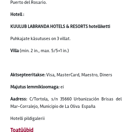
Puerto del Rosario.
Hotell :
KUULUB LABRANDA HOTELS & RESORTS hotelliketti
Puhkajate käsutuses on 3 villat.
Villa
(min. 2 in., max. 5/5+1 in.)
Aktsepteeritakse:
Visa, MasterCard, Maestro, Diners
Majutus lemmikloomaga:
ei
Aadress:
C/Tortola, s/n 35660 Urbanización Brisas del
Mar-Corralejo, Municipio de La Oliva España
Hotelli pildigalerii
Toatüübid