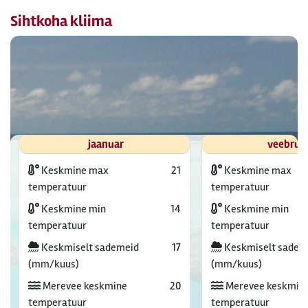
Sihtkoha kliima
jaanuar
veebrua
Keskmine max
21
Keskmine max
temperatuur
temperatuur
Keskmine min
14
Keskmine min
temperatuur
temperatuur
Keskmiselt sademeid
17
Keskmiselt sadem
(mm/kuus)
(mm/kuus)
Merevee keskmine
20
Merevee keskmin
temperatuur
temperatuur