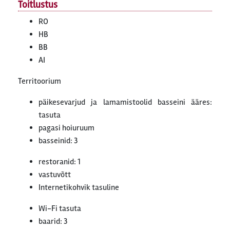
Toitlustus
RO
HB
BB
AI
Territoorium
päikesevarjud ja lamamistoolid basseini ääres:
tasuta
pagasi hoiuruum
basseinid: 3
restoranid: 1
vastuvõtt
Internetikohvik tasuline
Wi-Fi tasuta
baarid: 3