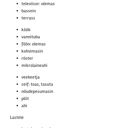
televiisor: olemas
bassein
terrass
köök
vannituba
föön: olemas
kohvimasin
röster
mikrolaineahi
veekeetja
seif: toas, tasuta
nõudepesumasin
pliit
ahi
Lastele