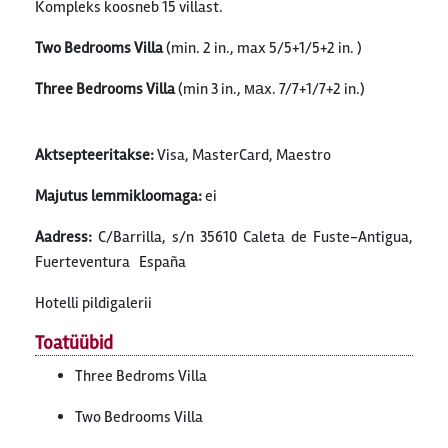
Kompleks koosneb 15 villast.
Two Bedrooms Villa
(min. 2 in., max 5/5+1/5+2 in. )
Three Bedrooms Villa
(min 3 in., маx. 7/7+1/7+2 in.)
Aktsepteeritakse:
Visa, MasterCard, Maestro
Majutus lemmikloomaga:
ei
Aadress
:
C/Barrilla, s/n 35610 Caleta de Fuste-Antigua,
Fuerteventura España
Hotelli pildigalerii
Toatüübid
Three Bedroms Villa
Two Bedrooms Villa