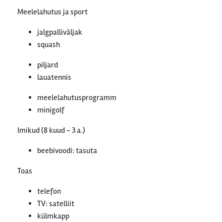
Meelelahutus ja sport
jalgpalliväljak
squash
piljard
lauatennis
meelelahutusprogramm
minigolf
Imikud (8 kuud - 3 a.)
beebivoodi: tasuta
Toas
telefon
TV: satelliit
külmkapp