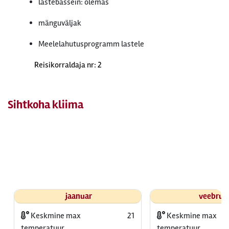
lastebassein: olemas
mänguväljak
Meelelahutusprogramm lastele
Reisikorraldaja nr: 2
Sihtkoha kliima
jaanuar
veebrua
Keskmine max
21
Keskmine max
temperatuur
temperatuur