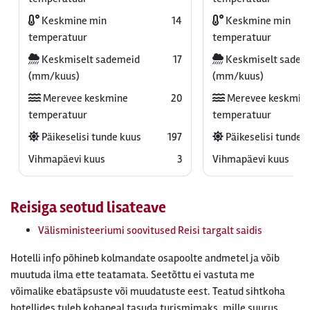
Keskmine min
14
Keskmine min
temperatuur
temperatuur
Keskmiselt sademeid
17
Keskmiselt sadem
(mm/kuus)
(mm/kuus)
Merevee keskmine
20
Merevee keskmin
temperatuur
temperatuur
Päikeselisi tunde kuus
197
Päikeselisi tunde 
Vihmapäevi kuus
3
Vihmapäevi kuus
Reisiga seotud lisateave
Välisministeeriumi soovitused Reisi targalt saidis
Hotelli info põhineb kolmandate osapoolte andmetel ja võib
muutuda ilma ette teatamata. Seetõttu ei vastuta me
võimalike ebatäpsuste või muudatuste eest. Teatud sihtkoha
hotellides tuleb kohapeal tasuda turismimaks, mille suurus