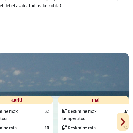
ebilehel avaldatud teabe kohta)
aprill
mai
mine max
32
Keskmine max
37
›
tuur
temperatuur
ine min
20
Keskmine min
24