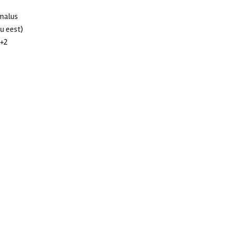
imalus
u eest)
2+2