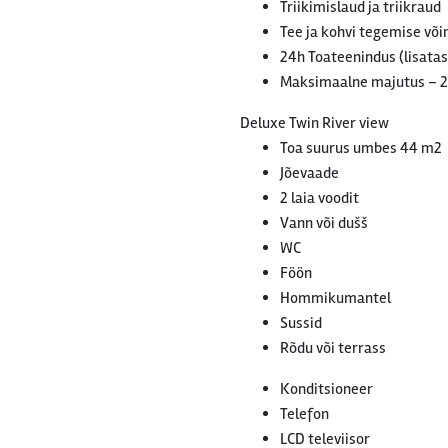
Triikimislaud ja triikraud
Tee ja kohvi tegemise võ
24h Toateenindus (lisatas
Maksimaalne majutus – 
Deluxe Twin River view
Toa suurus umbes 44 m2
Jõevaade
2 laia voodit
Vann või dušš
WC
Föön
Hommikumantel
Sussid
Rõdu või terrass
Konditsioneer
Telefon
LCD televiisor