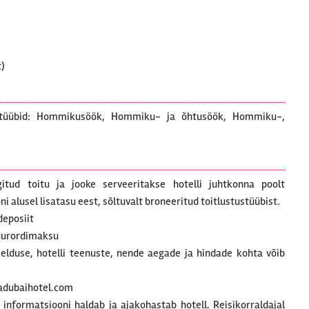
t)
ustüübid: Hommikusöök, Hommiku- ja õhtusöök, Hommiku-,
gitud toitu ja jooke serveeritakse hotelli juhtkonna poolt
 alusel lisatasu eest, sõltuvalt broneeritud toitlustustüübist.
deposiit
uurordimaksu
rjelduse, hotelli teenuste, nende aegade ja hindade kohta võib
adubaihotel.com
t informatsiooni haldab ja ajakohastab hotell. Reisikorraldajal