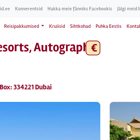
id.ee
Konverentsid
Hakka meie fänniks Facebookis
Jälgi meid 
Reisipakkumised
Kruiisid
Sihtkohad
Puhka Eestis
Konta
esorts, Autograph
€
.Box: 334221 Dubai