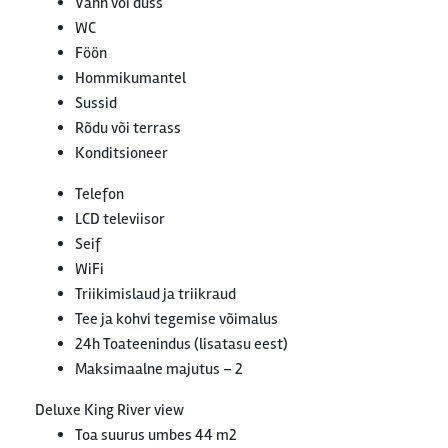
Vann või dušš
WC
Föön
Hommikumantel
Sussid
Rõdu või terrass
Konditsioneer
Telefon
LCD televiisor
Seif
WiFi
Triikimislaud ja triikraud
Tee ja kohvi tegemise võimalus
24h Toateenindus (lisatasu eest)
Maksimaalne majutus – 2
Deluxe King River view
Toa suurus umbes 44 m2