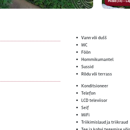
Pildid (33) – 
Vann või dušš
WC
Föön
Hommikumantel
Sussid
Rõdu või terrass
Konditsioneer
Telefon
LCD televiisor
Seif
WiFi
Triikimislaud ja triikraud
Tee ja kohvi tegemise võ