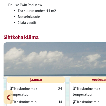
Deluxe Twin Pool view
Toa suurus umbes 44 m2
Basseinivaade
2 laia voodit
Sihtkoha kliima
jaanuar
veebrua
Keskmine max
24
Keskmine max
‹
temperatuur
temperatuur
Keskmine min
14
Keskmine min