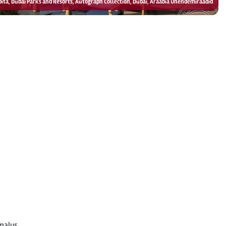
Lapita, Dubai Parks and Resorts, Autograph Collection, Dubai, Araabia Ühendemiraadid
imalus