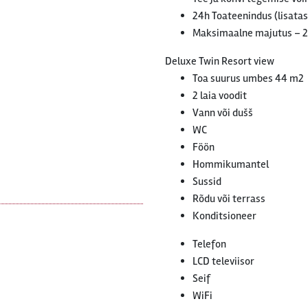
24h Toateenindus (lisatas
Maksimaalne majutus – 
Deluxe Twin Resort view
Toa suurus umbes 44 m2
2 laia voodit
Vann või dušš
WC
Föön
Hommikumantel
Sussid
Rõdu või terrass
Konditsioneer
Telefon
LCD televiisor
Seif
WiFi