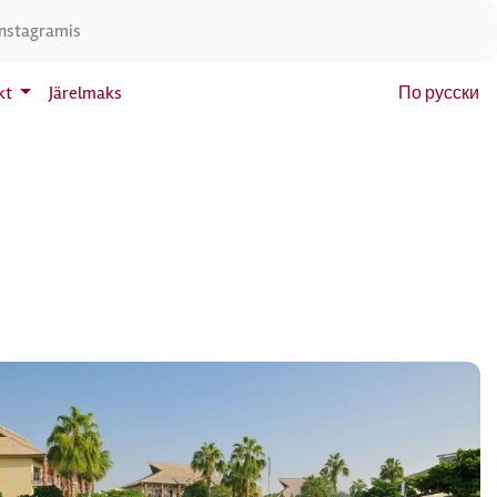
Instagramis
kt
Järelmaks
По русски