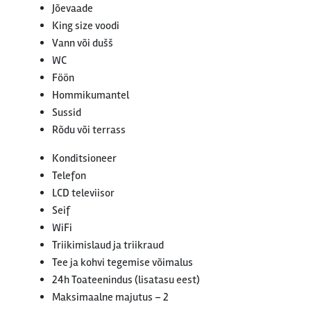
Jõevaade
King size voodi
Vann või dušš
WC
Föön
Hommikumantel
Sussid
Rõdu või terrass
Konditsioneer
Telefon
LCD televiisor
Seif
WiFi
Triikimislaud ja triikraud
Tee ja kohvi tegemise võimalus
24h Toateenindus (lisatasu eest)
Maksimaalne majutus – 2