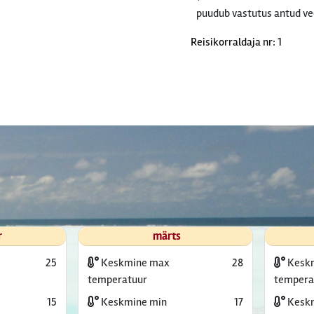
puudub vastutus antud ve
Reisikorraldaja nr: 1
r
märts
25
Keskmine max
28
Kesk
temperatuur
tempera
15
Keskmine min
17
Keskm