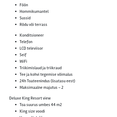
Föön
Hommikumantel
Sussid
Rõdu või terrass
Konditsioneer
Telefon
LCD televiisor
Seif
WiFi
Triikimislaud ja triikraud
Tee ja kohvi tegemise võimalus
24h Toateenindus (lisatasu eest)
Maksimaalne majutus – 2
Deluxe King Resort view
Toa suurus umbes 44 m2
King size voodi