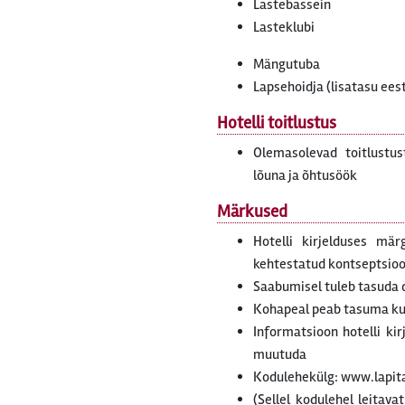
Lastebassein
Lasteklubi
Mängutuba
Lapsehoidja (lisatasu ees
Hotelli toitlustus
Olemasolevad toitlust
lõuna ja õhtusöök
Märkused
Hotelli kirjelduses mär
kehtestatud kontseptsiooni
Saabumisel tuleb tasuda 
Kohapeal peab tasuma k
Informatsioon hotelli ki
muutuda
Kodulehekülg: www.lapit
(Sellel kodulehel leitava