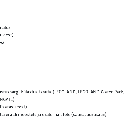
imalus
u eest)
2+2
bustuspargi külastus tasuta (LEGOLAND, LEGOLAND Water Park,
NGATE)
lisatasu eest)
la eraldi meestele ja eraldi naistele (sauna, aurusaun)