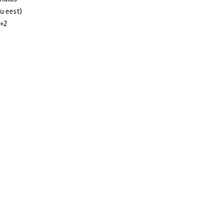
u eest)
2+2