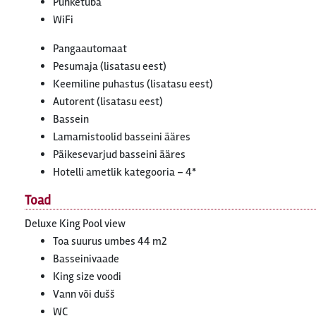
Puhketuba
WiFi
Pangaautomaat
Pesumaja (lisatasu eest)
Keemiline puhastus (lisatasu eest)
Autorent (lisatasu eest)
Bassein
Lamamistoolid basseini ääres
Päikesevarjud basseini ääres
Hotelli ametlik kategooria – 4*
Toad
Deluxe King Pool view
Toa suurus umbes 44 m2
Basseinivaade
King size voodi
Vann või dušš
WC