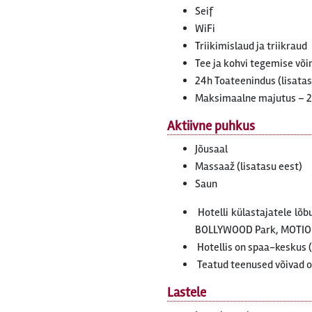
Seif
WiFi
Triikimislaud ja triikraud
Tee ja kohvi tegemise võ
24h Toateenindus (lisatas
Maksimaalne majutus – 
Aktiivne puhkus
Jõusaal
Massaaž (lisatasu eest)
Saun
Hotelli külastajatele lõ
BOLLYWOOD Park, MOTIO
Hotellis on spaa-keskus (
Teatud teenused võivad ol
Lastele