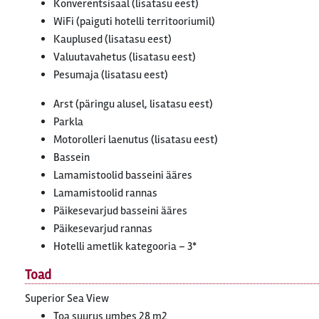
Konverentsisaal (lisatasu eest)
WiFi (paiguti hotelli territooriumil)
Kauplused (lisatasu eest)
Valuutavahetus (lisatasu eest)
Pesumaja (lisatasu eest)
Arst (päringu alusel, lisatasu eest)
Parkla
Motorolleri laenutus (lisatasu eest)
Bassein
Lamamistoolid basseini ääres
Lamamistoolid rannas
Päikesevarjud basseini ääres
Päikesevarjud rannas
Hotelli ametlik kategooria – 3*
Toad
Superior Sea View
Toa suurus umbes 28 m2