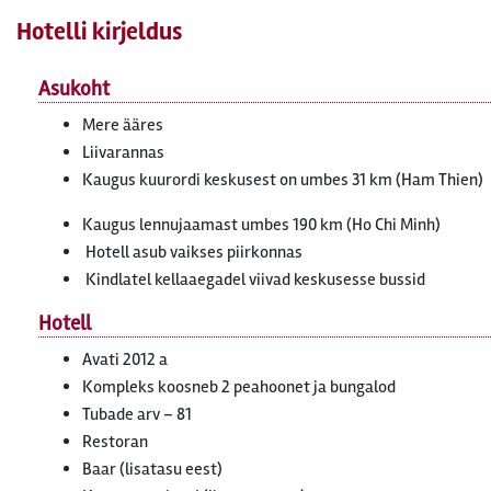
Hotelli kirjeldus
Asukoht
Mere ääres
Liivarannas
Kaugus kuurordi keskusest on umbes 31 km (Ham Thien)
Kaugus lennujaamast umbes 190 km (Ho Chi Minh)
Hotell asub vaikses piirkonnas
Kindlatel kellaaegadel viivad keskusesse bussid
Hotell
Avati 2012 a
Kompleks koosneb 2 peahoonet ja bungalod
Tubade arv – 81
Restoran
Baar (lisatasu eest)