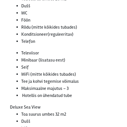
Dušš
WC
Föön
Rõdu (mitte kõikides tubades)
Konditsioneer(reguleeritav)
Telefon
Televiisor
Minibaar (lisatasu eest)
Seif
WiFi (mitte kõikides tubades)
Tee ja kohvi tegemise võimalus
Maksimaalne majutus – 3
Hotellis on ühendatud tube
Deluxe Sea View
Toa suurus umbes 32 m2
Dušš