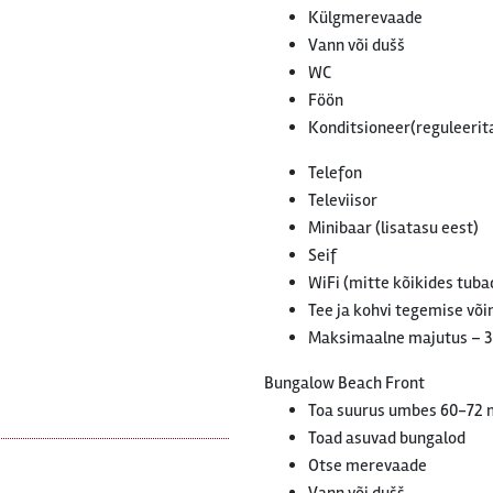
Külgmerevaade
Vann või dušš
WC
Föön
Konditsioneer(reguleerit
Telefon
Televiisor
Minibaar (lisatasu eest)
Seif
WiFi (mitte kõikides tuba
Tee ja kohvi tegemise võ
Maksimaalne majutus – 3
Bungalow Beach Front
Toa suurus umbes 60-72
Toad asuvad bungalod
Otse merevaade