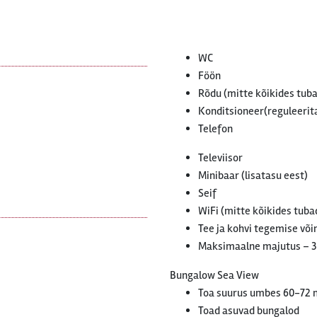
WC
Föön
Rõdu (mitte kõikides tub
Konditsioneer(reguleerit
Telefon
Televiisor
Minibaar (lisatasu eest)
Seif
WiFi (mitte kõikides tuba
Tee ja kohvi tegemise võ
Maksimaalne majutus – 3
Bungalow Sea View
Toa suurus umbes 60-72
Toad asuvad bungalod