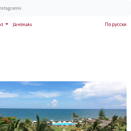
Instagramis
kt
Järelmaks
По русски