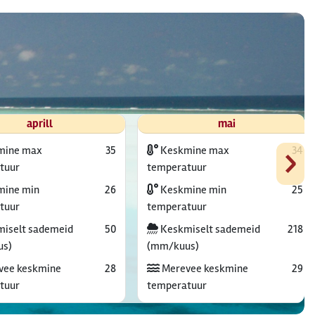
aprill
mai
›
mine max
35
Keskmine max
34
tuur
temperatuur
ine min
26
Keskmine min
25
tuur
temperatuur
iselt sademeid
50
Keskmiselt sademeid
218
us)
(mm/kuus)
vee keskmine
28
Merevee keskmine
29
tuur
temperatuur