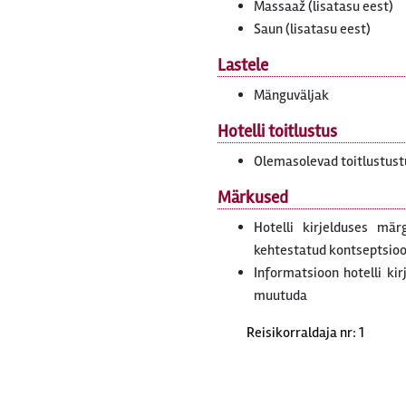
Massaaž (lisatasu eest)
Saun (lisatasu eest)
Lastele
Mänguväljak
Hotelli toitlustus
Olemasolevad toitlustus
Märkused
Hotelli kirjelduses mär
kehtestatud kontseptsiooni
Informatsioon hotelli ki
muutuda
Reisikorraldaja nr: 1