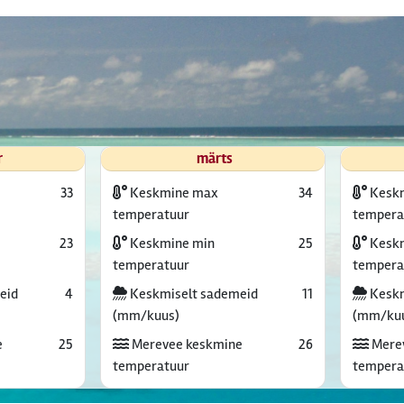
r
märts
33
Keskmine max
34
Kesk
temperatuur
tempera
23
Keskmine min
25
Keskm
temperatuur
tempera
eid
4
Keskmiselt sademeid
11
Keskm
(mm/kuus)
(mm/ku
e
25
Merevee keskmine
26
Mere
temperatuur
tempera