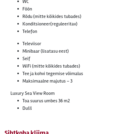
WC
Föön
Rõdu (mitte kõikides tubades)
Konditsioneer(reguleeritav)
Telefon
Televiisor
Minibaar (lisatasu eest)
Seif
WiFi (mitte kõikides tubades)
Tee ja kohvi tegemise võimalus
Maksimaalne majutus – 3
Luxury Sea View Room
Toa suurus umbes 36 m2
Dušš
Sihtkoha kliima