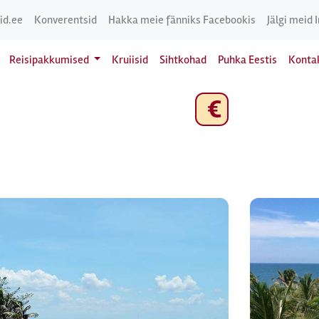
id.ee
Konverentsid
Hakka meie fänniks Facebookis
Jälgi meid 
Reisipakkumised
Kruiisid
Sihtkohad
Puhka Eestis
Konta
€