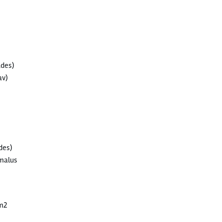
ades)
av)
des)
imalus
 m2