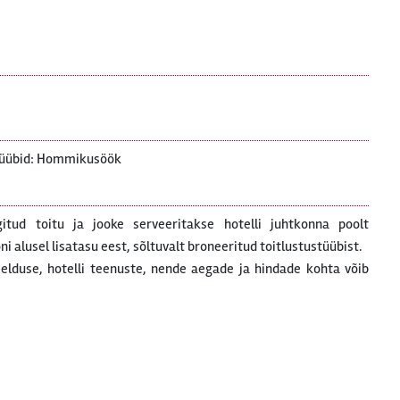
tüübid: Hommikusöök
gitud toitu ja jooke serveeritakse hotelli juhtkonna poolt
 alusel lisatasu eest, sõltuvalt broneeritud toitlustustüübist.
rjelduse, hotelli teenuste, nende aegade ja hindade kohta võib