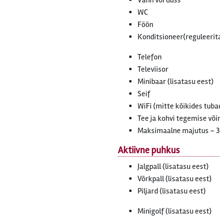
Vann või dušš
WC
Föön
Konditsioneer(reguleerit
Telefon
Televiisor
Minibaar (lisatasu eest)
Seif
WiFi (mitte kõikides tuba
Tee ja kohvi tegemise võ
Maksimaalne majutus – 3
Aktiivne puhkus
Jalgpall (lisatasu eest)
Võrkpall (lisatasu eest)
Piljard (lisatasu eest)
Minigolf (lisatasu eest)