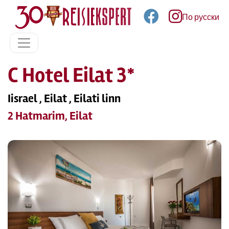
По русски
C Hotel Eilat 3*
Iisrael , Eilat , Eilati linn
2 Hatmarim, Eilat