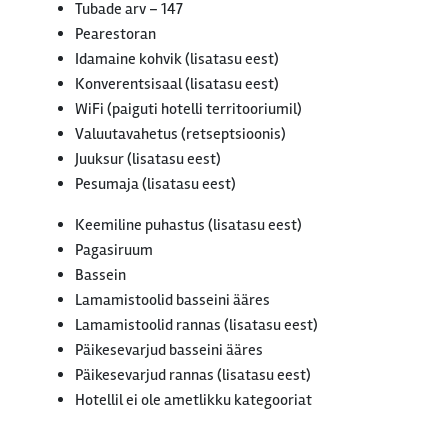
Tubade arv – 147
Pearestoran
Idamaine kohvik (lisatasu eest)
Konverentsisaal (lisatasu eest)
WiFi (paiguti hotelli territooriumil)
Valuutavahetus (retseptsioonis)
Juuksur (lisatasu eest)
Pesumaja (lisatasu eest)
Keemiline puhastus (lisatasu eest)
Pagasiruum
Bassein
Lamamistoolid basseini ääres
Lamamistoolid rannas (lisatasu eest)
Päikesevarjud basseini ääres
Päikesevarjud rannas (lisatasu eest)
Hotellil ei ole ametlikku kategooriat