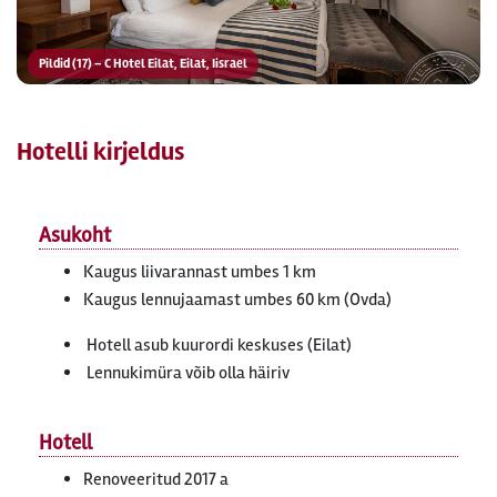
Pildid (17) – C Hotel Eilat, Eilat, Iisrael
Hotelli kirjeldus
Asukoht
Kaugus liivarannast umbes 1 km
Kaugus lennujaamast umbes 60 km (Ovda)
Hotell asub kuurordi keskuses (Eilat)
Lennukimüra võib olla häiriv
Hotell
Renoveeritud 2017 a