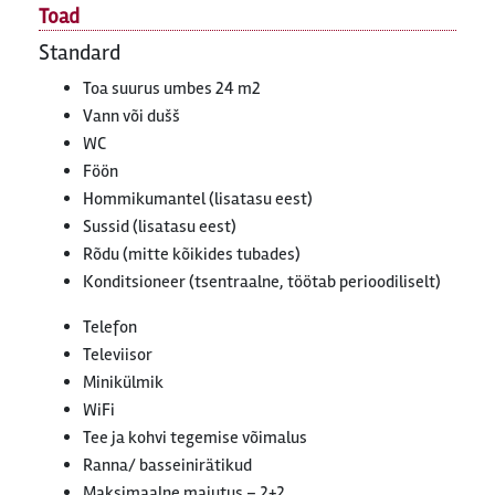
Toad
Standard
Toa suurus umbes 24 m2
Vann või dušš
WC
Föön
Hommikumantel (lisatasu eest)
Sussid (lisatasu eest)
Rõdu (mitte kõikides tubades)
Konditsioneer (tsentraalne, töötab perioodiliselt)
Telefon
Televiisor
Minikülmik
WiFi
Tee ja kohvi tegemise võimalus
Ranna/ basseinirätikud
Maksimaalne majutus – 2+2