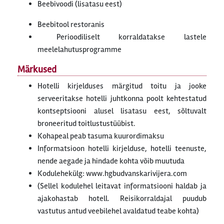
Beebivoodi (lisatasu eest)
Beebitool restoranis
Perioodiliselt korraldatakse lastele
meelelahutusprogramme
Märkused
Hotelli kirjelduses märgitud toitu ja jooke
serveeritakse hotelli juhtkonna poolt kehtestatud
kontseptsiooni alusel lisatasu eest, sõltuvalt
broneeritud toitlustustüübist.
Kohapeal peab tasuma kuurordimaksu
Informatsioon hotelli kirjelduse, hotelli teenuste,
nende aegade ja hindade kohta võib muutuda
Kodulehekülg: www.hgbudvanskarivijera.com
(Sellel kodulehel leitavat informatsiooni haldab ja
ajakohastab hotell. Reisikorraldajal puudub
vastutus antud veebilehel avaldatud teabe kohta)