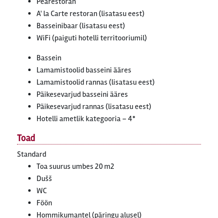
Pearestoran
A' la Carte restoran (lisatasu eest)
Basseinibaar (lisatasu eest)
WiFi (paiguti hotelli territooriumil)
Bassein
Lamamistoolid basseini ääres
Lamamistoolid rannas (lisatasu eest)
Päikesevarjud basseini ääres
Päikesevarjud rannas (lisatasu eest)
Hotelli ametlik kategooria – 4*
Toad
Standard
Toa suurus umbes 20 m2
Dušš
WC
Föön
Hommikumantel (päringu alusel)