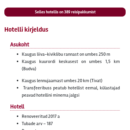
Selles hotellis on
389
reisipakkumist
Hotelli kirjeldus
Asukoht
Kaugus liiva-kiviklibu rannast on umbes 250 m
Kaugus kuurordi keskusest on umbes 1,5 km
(Budva)
Kaugus lennujaamast umbes 20 km (Tivat)
Transfeeribuss peatub hotellist eemal, külastajad
peavad hotellini minema jalgsi
Hotell
Renoveeritud 2017 a
Tubade arv – 187