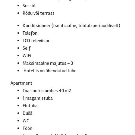
Sussid
Rõdu või terrass
Konditsioneer (tsentraalne, töötab perioodiliselt)
Telefon
LCD televiisor
Seif
WiFi
Maksimaalne majutus – 3
Hotellis on ühendatud tube
Apartment
Toa suurus umbes 40 m2
1 magamistuba
Elutuba
Dušš
WC
Föön