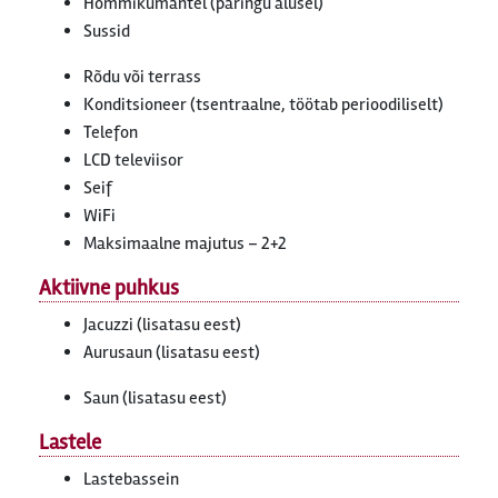
Hommikumantel (päringu alusel)
Sussid
Rõdu või terrass
Konditsioneer (tsentraalne, töötab perioodiliselt)
Telefon
LCD televiisor
Seif
WiFi
Maksimaalne majutus – 2+2
Aktiivne puhkus
Jacuzzi (lisatasu eest)
Aurusaun (lisatasu eest)
Saun (lisatasu eest)
Lastele
Lastebassein