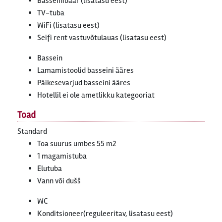
Basseinibaar (lisatasu eest)
TV-tuba
WiFi (lisatasu eest)
Seifi rent vastuvõtulauas (lisatasu eest)
Bassein
Lamamistoolid basseini ääres
Päikesevarjud basseini ääres
Hotellil ei ole ametlikku kategooriat
Toad
Standard
Toa suurus umbes 55 m2
1 magamistuba
Elutuba
Vann või dušš
WC
Konditsioneer(reguleeritav, lisatasu eest)