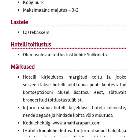
Kööginurk
Maksimaalne majutus – 3+2
Lastele
Lastebassein
Hotelli toitlustus
Olemasolevad toitlustustüübid: Söökideta
Märkused
Hotelli kirjelduses märgitud toitu ja jooke
serveeritakse hotelli juhtkonna poolt kehtestatud
kontseptsiooni alusel lisatasu eest, sõltuvalt
broneeritud toitlustustüübist.
Informatsioon hotelli kirjelduse, hotelli teenuste,
nende aegade ja hindade kohta võib muutuda
Kodulehekülg: www.anahtarapart.com
(Hotelli kodulehel leitavat informatsiooni haldab ja