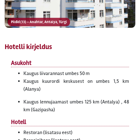
Pildid (13) – Anahtar, Antalya, Türgi
Hotelli kirjeldus
Asukoht
Kaugus liivarannast umbes 50 m
Kaugus kuurordi keskusest on umbes 1,5 km
(Alanya)
Kaugus lennujaamast umbes 125 km (Antalya) , 48
km (Gazipasha)
Hotell
Restoran (lisatasu eest)