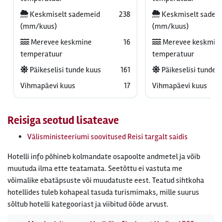
Keskmiselt sademeid
238
Keskmiselt sadem
(mm/kuus)
(mm/kuus)
Merevee keskmine
16
Merevee keskmin
temperatuur
temperatuur
Päikeselisi tunde kuus
161
Päikeselisi tunde 
Vihmapäevi kuus
17
Vihmapäevi kuus
Reisiga seotud lisateave
Välisministeeriumi soovitused Reisi targalt saidis
Hotelli info põhineb kolmandate osapoolte andmetel ja võib
muutuda ilma ette teatamata. Seetõttu ei vastuta me
võimalike ebatäpsuste või muudatuste eest. Teatud sihtkoha
hotellides tuleb kohapeal tasuda turismimaks, mille suurus
sõltub hotelli kategooriast ja viibitud ööde arvust.