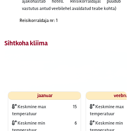
ajakohastab hotell. Reisikorraldajal puudub
vastutus antud veebilehel avaldatud teabe kohta)
Reisikorraldaja nr: 1
Sihtkoha kliima
jaanuar
veebrua
Keskmine max
15
Keskmine max
temperatuur
temperatuur
Keskmine min
6
Keskmine min
temperatuur
temperatuur