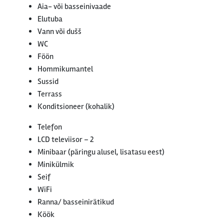
Aia- või basseinivaade
Elutuba
Vann või dušš
WC
Föön
Hommikumantel
Sussid
Terrass
Konditsioneer (kohalik)
Telefon
LCD televiisor – 2
Minibaar (päringu alusel, lisatasu eest)
Minikülmik
Seif
WiFi
Ranna/ basseinirätikud
Köök