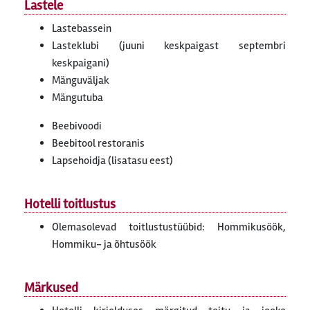
Lastele
Lastebassein
Lasteklubi (juuni keskpaigast septembri
keskpaigani)
Mänguväljak
Mängutuba
Beebivoodi
Beebitool restoranis
Lapsehoidja (lisatasu eest)
Hotelli toitlustus
Olemasolevad toitlustustüübid: Hommikusöök,
Hommiku- ja õhtusöök
Märkused