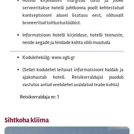
Hotelli kirjelduses märgitud toitu ja jooke
serveeritakse hotelli juhtkonna poolt kehtestatud
kontseptsiooni alusel lisatasu eest, sõltuvalt
broneeritud toitlustustüübist.
Informatsioon hotelli kirjelduse, hotelli teenuste,
nende aegade ja hindade kohta võib muutuda
Kodulehekülg: www.ogb.gr
(Sellel kodulehel leitavat informatsiooni haldab ja
ajakohastab hotell. Reisikorraldajal puudub
vastutus antud veebilehel avaldatud teabe kohta)
Reisikorraldaja nr: 1
Sihtkoha kliima