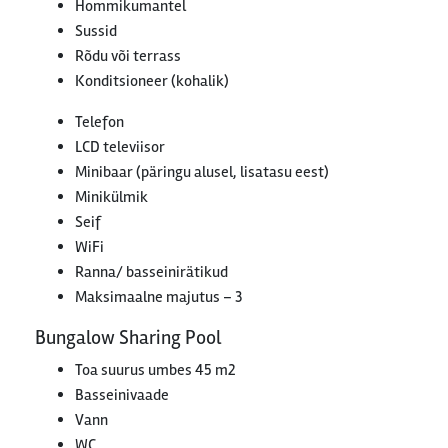
Hommikumantel
Sussid
Rõdu või terrass
Konditsioneer (kohalik)
Telefon
LCD televiisor
Minibaar (päringu alusel, lisatasu eest)
Minikülmik
Seif
WiFi
Ranna/ basseinirätikud
Maksimaalne majutus – 3
Bungalow Sharing Pool
Toa suurus umbes 45 m2
Basseinivaade
Vann
WC