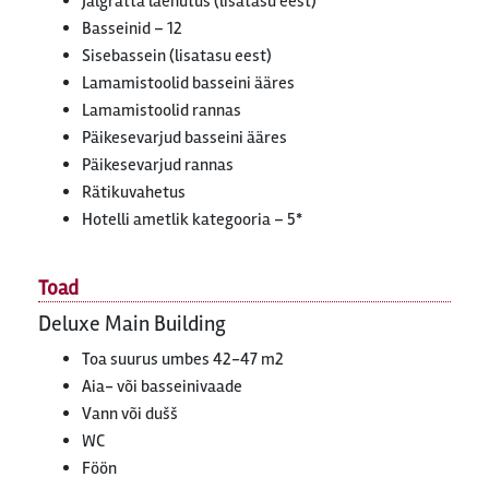
Jalgratta laenutus (lisatasu eest)
Basseinid – 12
Sisebassein (lisatasu eest)
Lamamistoolid basseini ääres
Lamamistoolid rannas
Päikesevarjud basseini ääres
Päikesevarjud rannas
Rätikuvahetus
Hotelli ametlik kategooria – 5*
Toad
Deluxe Main Building
Toa suurus umbes 42-47 m2
Aia- või basseinivaade
Vann või dušš
WC
Föön