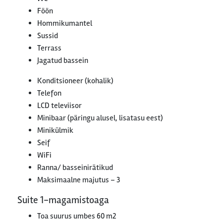
Föön
Hommikumantel
Sussid
Terrass
Jagatud bassein
Konditsioneer (kohalik)
Telefon
LCD televiisor
Minibaar (päringu alusel, lisatasu eest)
Minikülmik
Seif
WiFi
Ranna/ basseinirätikud
Maksimaalne majutus – 3
Suite 1-magamistoaga
Toa suurus umbes 60 m2