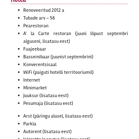
Hotell
Renoveeritud 2012 a
Tubade arv – 56
Pearestoran
A' la Carte restoran (juuni lõpust septembri
alguseni, lisatasu eest)
Fuajeebaar
Basseinibaar (juunist septembrini)
Konverentsisaal
WiFi (paiguti hotelli territooriumil)
Internet
Minimarket
Juuksur (lisatasu eest)
Pesumaja (lisatasu eest)
Arst (päringu alusel, lisatasu eest)
Parkla
Autorent (lisatasu eest)