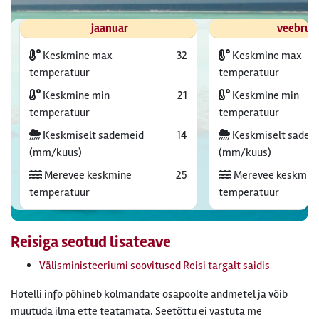
jaanuar
veebrua
Keskmine max
32
Keskmine max
temperatuur
temperatuur
Keskmine min
21
Keskmine min
temperatuur
temperatuur
Keskmiselt sademeid
14
Keskmiselt sadem
(mm/kuus)
(mm/kuus)
Merevee keskmine
25
Merevee keskmin
temperatuur
temperatuur
Reisiga seotud lisateave
Välisministeeriumi soovitused Reisi targalt saidis
Hotelli info põhineb kolmandate osapoolte andmetel ja võib
muutuda ilma ette teatamata. Seetõttu ei vastuta me