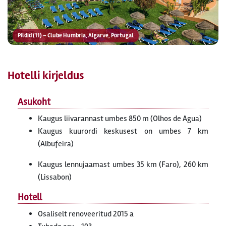
Pildid (11) – Clube Humbria, Algarve, Portugal
Hotelli kirjeldus
Asukoht
Kaugus liivarannast umbes 850 m (Olhos de Agua)
Kaugus kuurordi keskusest on umbes 7 km
(Albufeira)
Kaugus lennujaamast umbes 35 km (Faro), 260 km
(Lissabon)
Hotell
Osaliselt renoveeritud 2015 a