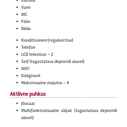
Elutuba
Vann
WC
Föön
Rõdu
Konditsioneer(reguleeritav)
Telefon
LCD televiisor – 2
Seif (tagastatava deposiidi alusel)
WiFi
Kööginurk
Maksimaalne majutus – 4
Aktiivne puhkus
Jõusaal
Multifunktsionaalne väljak (tagastatava deposiidi
alusel)