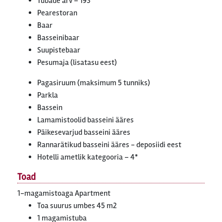
Tubade arv – 193
Pearestoran
Baar
Basseinibaar
Suupistebaar
Pesumaja (lisatasu eest)
Pagasiruum (maksimum 5 tunniks)
Parkla
Bassein
Lamamistoolid basseini ääres
Päikesevarjud basseini ääres
Rannarätikud basseini ääres - deposiidi eest
Hotelli ametlik kategooria – 4*
Toad
1-magamistoaga Apartment
Toa suurus umbes 45 m2
1 magamistuba