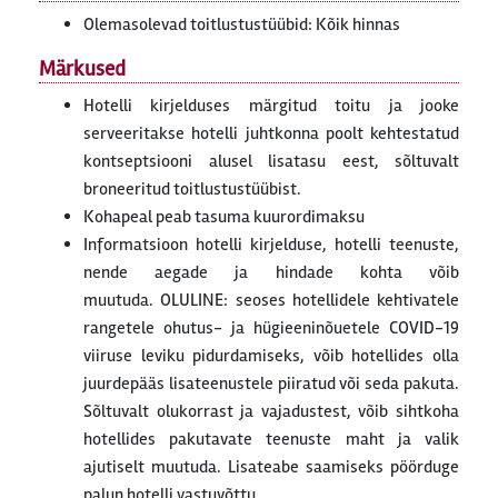
Olemasolevad toitlustustüübid: Kõik hinnas
Märkused
Hotelli kirjelduses märgitud toitu ja jooke
serveeritakse hotelli juhtkonna poolt kehtestatud
kontseptsiooni alusel lisatasu eest, sõltuvalt
broneeritud toitlustustüübist.
Kohapeal peab tasuma kuurordimaksu
Informatsioon hotelli kirjelduse, hotelli teenuste,
nende aegade ja hindade kohta võib
muutuda. OLULINE: seoses hotellidele kehtivatele
rangetele ohutus- ja hügieeninõuetele COVID-19
viiruse leviku pidurdamiseks, võib hotellides olla
juurdepääs lisateenustele piiratud või seda pakuta.
Sõltuvalt olukorrast ja vajadustest, võib sihtkoha
hotellides pakutavate teenuste maht ja valik
ajutiselt muutuda. Lisateabe saamiseks pöörduge
palun hotelli vastuvõttu