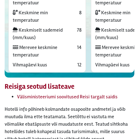
temperatuur
temperatuur
Keskmine min
8
Keskmine min
temperatuur
temperatuur
Keskmiselt sademeid
78
Keskmiselt sadem
(mm/kuus)
(mm/kuus)
Merevee keskmine
14
Merevee keskmin
temperatuur
temperatuur
Vihmapäevi kuus
12
Vihmapäevi kuus
Reisiga seotud lisateave
Välisministeeriumi soovitused Reisi targalt saidis
Hotelli info põhineb kolmandate osapoolte andmetel ja võib
muutuda ilma ette teatamata. Seetõttu ei vastuta me
võimalike ebatäpsuste või muudatuste eest. Teatud sihtkoha
hotellides tuleb kohapeal tasuda turismimaks, mille suurus