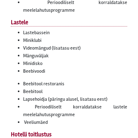
Perioodiliselt korraldatakse
meelelahutusprogramme
Lastele
Lastebassein
Miniklubi
Videomängud (lisatasu eest)
Mänguväljak
Minidisko
Beebivoodi
Beebitool restoranis
Beebitool
Lapsehoidja (päringu alusel, lisatasu eest)
Perioodiliselt korraldatakse lastele
meelelahutusprogramme
Veeliumäed
Hotelli toitlustus