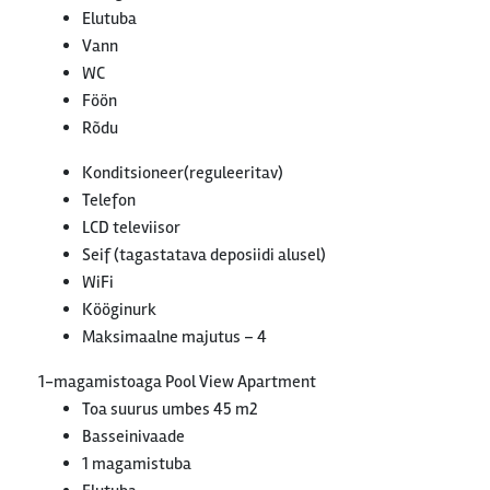
Elutuba
Vann
WC
Föön
Rõdu
Konditsioneer(reguleeritav)
Telefon
LCD televiisor
Seif (tagastatava deposiidi alusel)
WiFi
Kööginurk
Maksimaalne majutus – 4
1-magamistoaga Pool View Apartment
Toa suurus umbes 45 m2
Basseinivaade
1 magamistuba