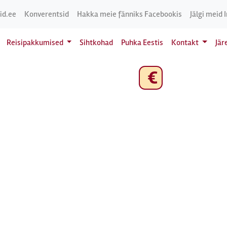
id.ee
Konverentsid
Hakka meie fänniks Facebookis
Jälgi meid 
Reisipakkumised
Sihtkohad
Puhka Eestis
Kontakt
Jär
€