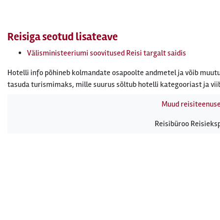
Reisiga seotud lisateave
Välisministeeriumi soovitused Reisi targalt saidis
Hotelli info põhineb kolmandate osapoolte andmetel ja võib muutu
tasuda turismimaks, mille suurus sõltub hotelli kategooriast ja vii
Muud reisiteenus
Reisibüroo Reisieksp