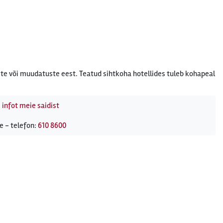
te või muudatuste eest. Teatud sihtkoha hotellides tuleb kohapeal
 infot meie saidist
e - telefon:
610 8600