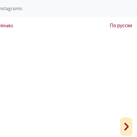
Instagramis
elmaks
По русски
›