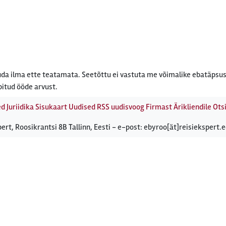
da ilma ette teatamata. Seetõttu ei vastuta me võimalike ebatäpsus
bitud ööde arvust.
ed
Juriidika
Sisukaart
Uudised
RSS uudisvoog
Firmast
Ärikliendile
Otsi
ert, Roosikrantsi 8B Tallinn, Eesti - e-post: ebyroo[ät]reisiekspert.e