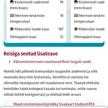
Keskmiselt sademeid
74
Keskmiselt sadem
(mm/kuus)
(mm/kuus)
Merevee keskmine
16
Merevee keskmin
temperatuur
temperatuur
Päikeselisi tunde kuus
167
Päikeselisi tunde 
Vihmapäevi kuus
12
Vihmapäevi kuus
Reisiga seotud lisateave
Välisministeeriumi soovitused Reisi targalt saidis
Hotelli info põhineb kolmandate osapoolte andmetel ja võib
muutuda ilma ette teatamata. Seetõttu ei vastuta me
võimalike ebatäpsuste või muudatuste eest. Teatud sihtkoha
hotellides tuleb kohapeal tasuda turismimaks, mille suurus
sõltub hotelli kategooriast ja viibitud ööde arvust.
Muud reisiteenused
Juriidika
Sisukaart
Uudised
RSS