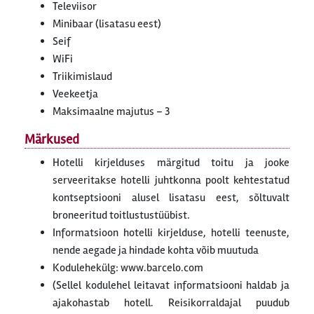
Televiisor
Minibaar (lisatasu eest)
Seif
WiFi
Triikimislaud
Veekeetja
Maksimaalne majutus – 3
Märkused
Hotelli kirjelduses märgitud toitu ja jooke
serveeritakse hotelli juhtkonna poolt kehtestatud
kontseptsiooni alusel lisatasu eest, sõltuvalt
broneeritud toitlustustüübist.
Informatsioon hotelli kirjelduse, hotelli teenuste,
nende aegade ja hindade kohta võib muutuda
Kodulehekülg: www.barcelo.com
(Sellel kodulehel leitavat informatsiooni haldab ja
ajakohastab hotell. Reisikorraldajal puudub