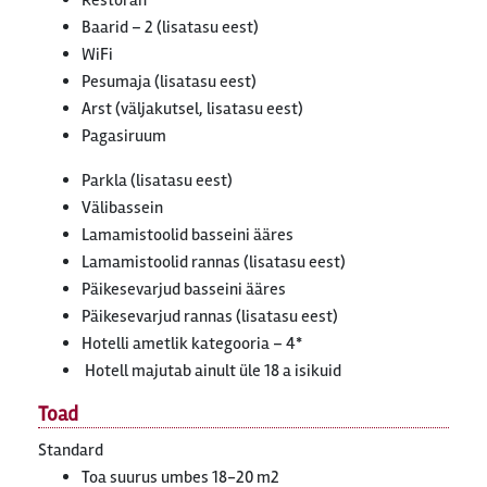
Restoran
Baarid – 2 (lisatasu eest)
WiFi
Pesumaja (lisatasu eest)
Arst (väljakutsel, lisatasu eest)
Pagasiruum
Parkla (lisatasu eest)
Välibassein
Lamamistoolid basseini ääres
Lamamistoolid rannas (lisatasu eest)
Päikesevarjud basseini ääres
Päikesevarjud rannas (lisatasu eest)
Hotelli ametlik kategooria – 4*
Hotell majutab ainult üle 18 a isikuid
Toad
Standard
Toa suurus umbes 18-20 m2