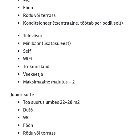
WC
Föön
Rõdu või terrass
Konditsioneer (tsentraalne, töötab perioodiliselt)
Televiisor
Minibaar (lisatasu eest)
Seif
WiFi
Triikimislaud
Veekeetja
Maksimaalne majutus – 2
Junior Suite
Toa suurus umbes 22-28 m2
Dušš
WC
Föön
Rõdu või terrass