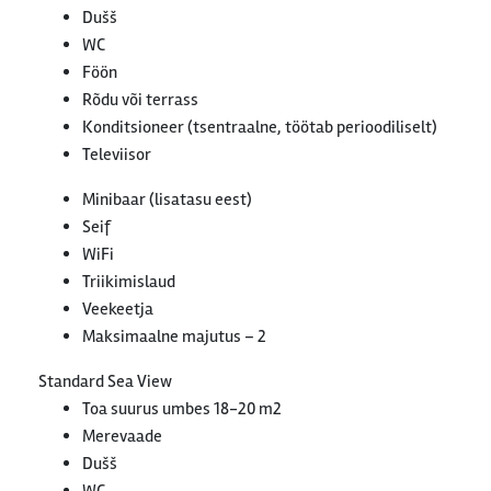
Dušš
WC
Föön
Rõdu või terrass
Konditsioneer (tsentraalne, töötab perioodiliselt)
Televiisor
Minibaar (lisatasu eest)
Seif
WiFi
Triikimislaud
Veekeetja
Maksimaalne majutus – 2
Standard Sea View
Toa suurus umbes 18-20 m2
Merevaade
Dušš