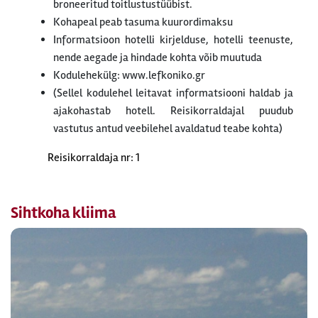
broneeritud toitlustustüübist.
Kohapeal peab tasuma kuurordimaksu
Informatsioon hotelli kirjelduse, hotelli teenuste,
nende aegade ja hindade kohta võib muutuda
Kodulehekülg: www.lefkoniko.gr
(Sellel kodulehel leitavat informatsiooni haldab ja
ajakohastab hotell. Reisikorraldajal puudub
vastutus antud veebilehel avaldatud teabe kohta)
Reisikorraldaja nr: 1
Sihtkoha kliima