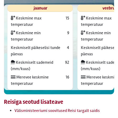
jaanuar
veebrua
Keskmine max
15
Keskmine max
temperatuur
temperatuur
Keskmine min
9
Keskmine min
temperatuur
temperatuur
Keskmiselt päikeselisi tunde
4
Keskmiselt päikeselis
päevas
päevas
Keskmiselt sademeid
92
Keskmiselt sadem
(mm/kuus)
(mm/kuus)
Merevee keskmine
16
Merevee keskmin
temperatuur
temperatuur
Reisiga seotud lisateave
Välisministeeriumi soovitused Reisi targalt saidis