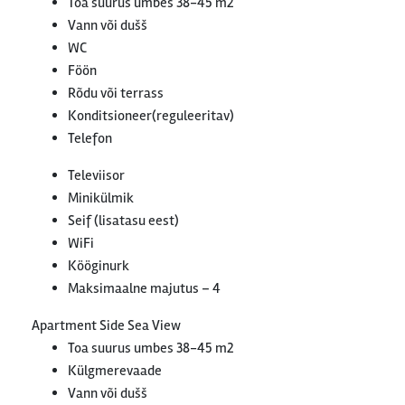
Toa suurus umbes 38-45 m2
Vann või dušš
WC
Föön
Rõdu või terrass
Konditsioneer(reguleeritav)
Telefon
Televiisor
Minikülmik
Seif (lisatasu eest)
WiFi
Kööginurk
Maksimaalne majutus – 4
Apartment Side Sea View
Toa suurus umbes 38-45 m2
Külgmerevaade
Vann või dušš