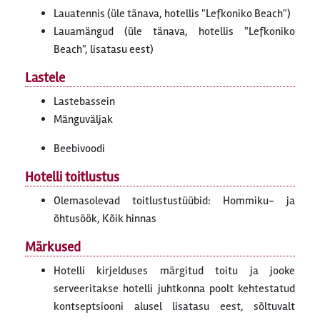
Lauatennis (üle tänava, hotellis "Lefkoniko Beach")
Lauamängud (üle tänava, hotellis "Lefkoniko
Beach", lisatasu eest)
Lastele
Lastebassein
Mänguväljak
Beebivoodi
Hotelli toitlustus
Olemasolevad toitlustustüübid: Hommiku- ja
õhtusöök, Kõik hinnas
Märkused
Hotelli kirjelduses märgitud toitu ja jooke
serveeritakse hotelli juhtkonna poolt kehtestatud
kontseptsiooni alusel lisatasu eest, sõltuvalt