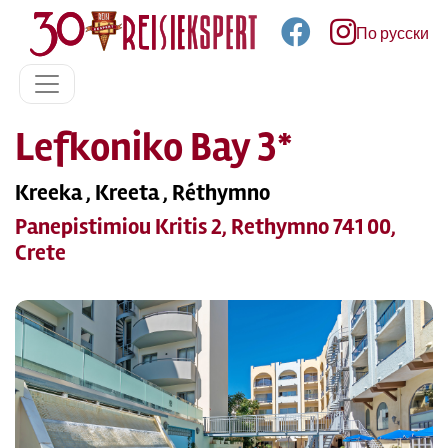
По русски
Lefkoniko Bay 3*
Kreeka , Kreeta , Réthymno
Panepistimiou Kritis 2, Rethymno 741 00,
Crete