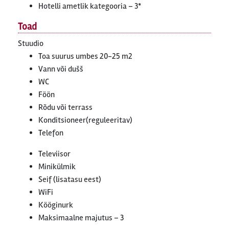
Hotelli ametlik kategooria – 3*
Toad
Stuudio
Toa suurus umbes 20-25 m2
Vann või dušš
WC
Föön
Rõdu või terrass
Konditsioneer(reguleeritav)
Telefon
Televiisor
Minikülmik
Seif (lisatasu eest)
WiFi
Kööginurk
Maksimaalne majutus – 3