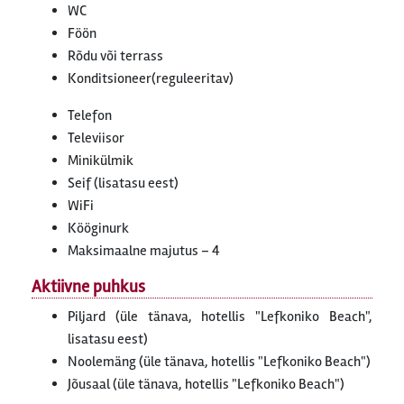
WC
Föön
Rõdu või terrass
Konditsioneer(reguleeritav)
Telefon
Televiisor
Minikülmik
Seif (lisatasu eest)
WiFi
Kööginurk
Maksimaalne majutus – 4
Aktiivne puhkus
Piljard (üle tänava, hotellis "Lefkoniko Beach",
lisatasu eest)
Noolemäng (üle tänava, hotellis "Lefkoniko Beach")
Jõusaal (üle tänava, hotellis "Lefkoniko Beach")