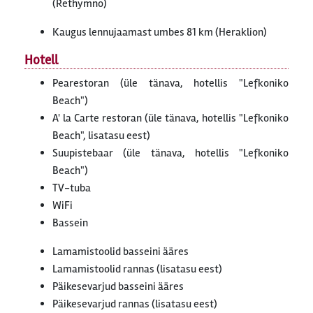
(Rethymno)
Kaugus lennujaamast umbes 81 km (Heraklion)
Hotell
Pearestoran (üle tänava, hotellis "Lefkoniko
Beach")
A' la Carte restoran (üle tänava, hotellis "Lefkoniko
Beach", lisatasu eest)
Suupistebaar (üle tänava, hotellis "Lefkoniko
Beach")
TV-tuba
WiFi
Bassein
Lamamistoolid basseini ääres
Lamamistoolid rannas (lisatasu eest)
Päikesevarjud basseini ääres
Päikesevarjud rannas (lisatasu eest)