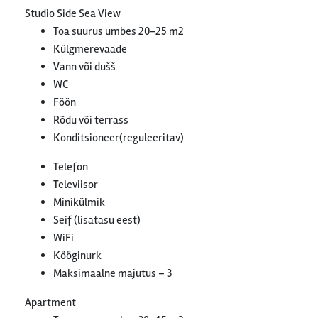
Studio Side Sea View
Toa suurus umbes 20-25 m2
Külgmerevaade
Vann või dušš
WC
Föön
Rõdu või terrass
Konditsioneer(reguleeritav)
Telefon
Televiisor
Minikülmik
Seif (lisatasu eest)
WiFi
Kööginurk
Maksimaalne majutus – 3
Apartment