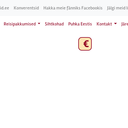
id.ee
Konverentsid
Hakka meie fänniks Facebookis
Jälgi meid 
Reisipakkumised
Sihtkohad
Puhka Eestis
Kontakt
Jär
€