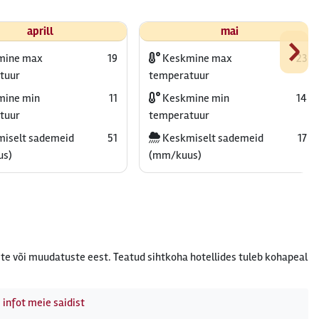
›
aprill
mai
mine max
19
Keskmine max
23
tuur
temperatuur
ine min
11
Keskmine min
14
tuur
temperatuur
iselt sademeid
51
Keskmiselt sademeid
17
us)
(mm/kuus)
te või muudatuste eest. Teatud sihtkoha hotellides tuleb kohapeal
 infot meie saidist