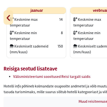
‹
jaanuar
veebrua
Keskmine max
14
Keskmine max
temperatuur
temperatuur
Keskmine min
8
Keskmine min
temperatuur
temperatuur
Keskmiselt sademeid
150
Keskmiselt sadem
(mm/kuus)
(mm/kuus)
Reisiga seotud lisateave
Välisministeeriumi soovitused Reisi targalt saidis
Hotelli info põhineb kolmandate osapoolte andmetel ja võib muutu
tasuda turismimaks, mille suurus sõltub hotelli kategooriast ja vii
Muud reisiteenus