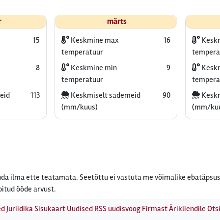
r
märts
15
Keskmine max
16
Kesk
temperatuur
tempera
8
Keskmine min
9
Keskm
temperatuur
tempera
eid
113
Keskmiselt sademeid
90
Keskm
(mm/kuus)
(mm/ku
da ilma ette teatamata. Seetõttu ei vastuta me võimalike ebatäpsus
bitud ööde arvust.
ed
Juriidika
Sisukaart
Uudised
RSS uudisvoog
Firmast
Ärikliendile
Otsi