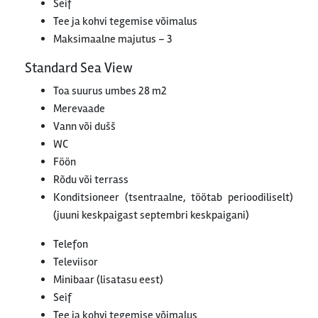
Seif
Tee ja kohvi tegemise võimalus
Maksimaalne majutus – 3
Standard Sea View
Toa suurus umbes 28 m2
Merevaade
Vann või dušš
WC
Föön
Rõdu või terrass
Konditsioneer (tsentraalne, töötab perioodiliselt)
(juuni keskpaigast septembri keskpaigani)
Telefon
Televiisor
Minibaar (lisatasu eest)
Seif
Tee ja kohvi tegemise võimalus