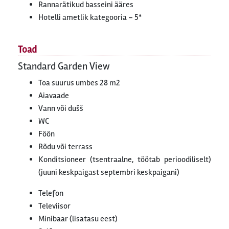
Rannarätikud basseini ääres
Hotelli ametlik kategooria – 5*
Toad
Standard Garden View
Toa suurus umbes 28 m2
Aiavaade
Vann või dušš
WC
Föön
Rõdu või terrass
Konditsioneer (tsentraalne, töötab perioodiliselt)
(juuni keskpaigast septembri keskpaigani)
Telefon
Televiisor
Minibaar (lisatasu eest)