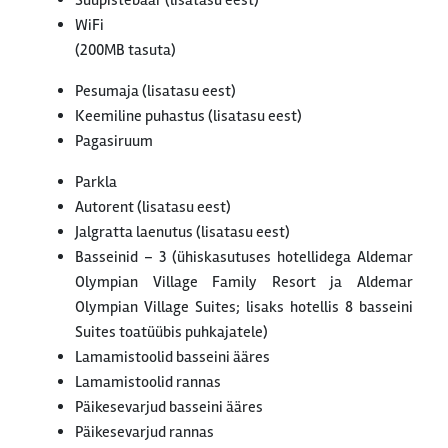
Suupistebaar (lisatasu eest)
WiFi
(200MB tasuta)
Pesumaja (lisatasu eest)
Keemiline puhastus (lisatasu eest)
Pagasiruum
Parkla
Autorent (lisatasu eest)
Jalgratta laenutus (lisatasu eest)
Basseinid – 3 (ühiskasutuses hotellidega Aldemar
Olympian Village Family Resort ja Aldemar
Olympian Village Suites; lisaks hotellis 8 basseini
Suites toatüübis puhkajatele)
Lamamistoolid basseini ääres
Lamamistoolid rannas
Päikesevarjud basseini ääres
Päikesevarjud rannas