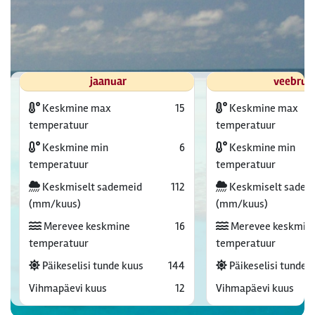
jaanuar
veebrua
Keskmine max
15
Keskmine max
temperatuur
temperatuur
Keskmine min
6
Keskmine min
temperatuur
temperatuur
Keskmiselt sademeid
112
Keskmiselt sadem
(mm/kuus)
(mm/kuus)
Merevee keskmine
16
Merevee keskmin
temperatuur
temperatuur
Päikeselisi tunde kuus
144
Päikeselisi tunde 
Vihmapäevi kuus
12
Vihmapäevi kuus