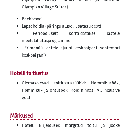
Olympian Village Suites)
Beebivoodi
Lapsehoidja (päringu alusel, lisatasu eest)
Perioodiliselt korraldatakse lastele
meelelahutusprogramme
Erimenüü lastele (juuni keskpaigast septembri
keskpaigani)
Hotelli toitlustus
Olemasolevad toitlustustüübid: Hommikusöök,
Hommiku- ja õhtusöök, Kõik hinnas, All inclusive
gold
Märkused
Hotelli kirjelduses märgitud toitu ja jooke