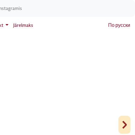
Instagramis
kt
Järelmaks
По русски
›