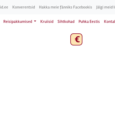
id.ee
Konverentsid
Hakka meie fänniks Facebookis
Jälgi meid 
Reisipakkumised
Kruiisid
Sihtkohad
Puhka Eestis
Konta
€