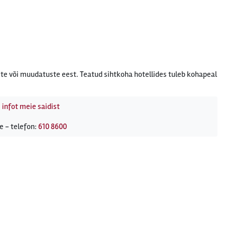
te või muudatuste eest. Teatud sihtkoha hotellides tuleb kohapeal
 infot meie saidist
e - telefon:
610 8600