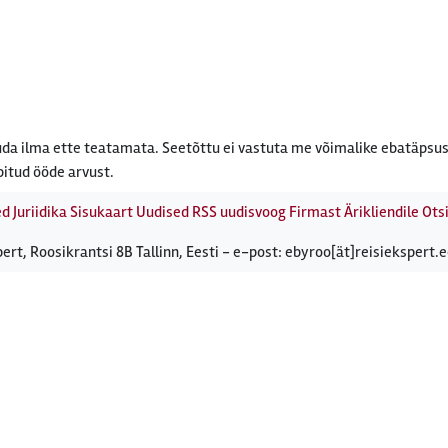
da ilma ette teatamata. Seetõttu ei vastuta me võimalike ebatäpsus
bitud ööde arvust.
ed
Juriidika
Sisukaart
Uudised
RSS uudisvoog
Firmast
Ärikliendile
Otsi
ert, Roosikrantsi 8B Tallinn, Eesti - e-post: ebyroo[ät]reisiekspert.e