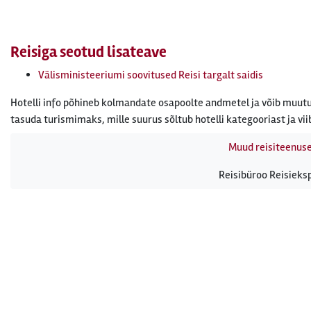
Reisiga seotud lisateave
Välisministeeriumi soovitused Reisi targalt saidis
Hotelli info põhineb kolmandate osapoolte andmetel ja võib muutu
tasuda turismimaks, mille suurus sõltub hotelli kategooriast ja vii
Muud reisiteenus
Reisibüroo Reisieksp