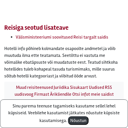
Reisiga seotud lisateave
Välisministeeriumi soovitused Reisi targalt saidis
Hotelli info põhineb kolmandate osapoolte andmetel ja võib
muutuda ilma ette teatamata. Seetõttu ei vastuta me
võimalike ebatäpsuste või muudatuste eest. Teatud sihtkoha
hotellides tuleb kohapeal tasuda turismimaks, mille suurus
sõltub hotelli kategooriast ja viibitud ööde arvust.
Muud reisiteenused
Juriidika
Sisukaart
Uudised
RSS
uudisvoog
Firmast
Ärikliendile
Otsi infot meie saidist
Reisibüroo Reisiekspert, Roosikrantsi 8B Tallinn, Eesti - e-
Sinu parema teenuse tagamiseks kasutame sellel lehel
post: ebyroo[ät]reisiekspert.ee - telefon:
610 8600
Küsi pakkumist
küpsiseid. Veebilehe kasutamist jätkates nõustute küpsiste
kasutamisega.
Nõustun