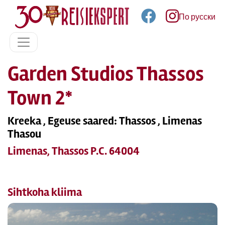
По русски
Garden Studios Thassos
Town 2*
Kreeka , Egeuse saared: Thassos , Limenas
Thasou
Limenas, Thassos P.C. 64004
Sihtkoha kliima