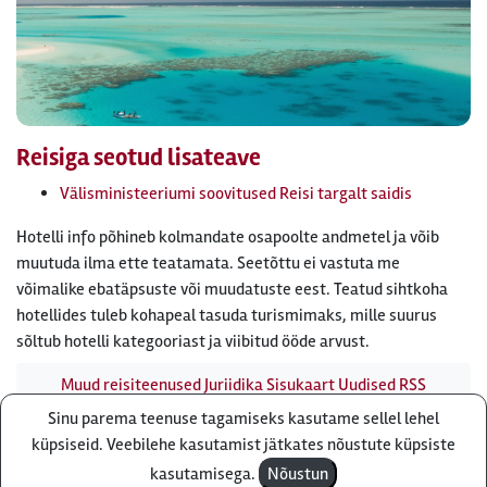
Reisiga seotud lisateave
Välisministeeriumi soovitused Reisi targalt saidis
Hotelli info põhineb kolmandate osapoolte andmetel ja võib
muutuda ilma ette teatamata. Seetõttu ei vastuta me
võimalike ebatäpsuste või muudatuste eest. Teatud sihtkoha
hotellides tuleb kohapeal tasuda turismimaks, mille suurus
sõltub hotelli kategooriast ja viibitud ööde arvust.
Muud reisiteenused
Juriidika
Sisukaart
Uudised
RSS
uudisvoog
Firmast
Ärikliendile
Otsi infot meie saidist
Sinu parema teenuse tagamiseks kasutame sellel lehel
Küsi pakkumist
küpsiseid. Veebilehe kasutamist jätkates nõustute küpsiste
Reisibüroo Reisiekspert, Roosikrantsi 8B Tallinn, Eesti - e-
kasutamisega.
Nõustun
post: ebyroo[ät]reisiekspert.ee - telefon:
610 8600