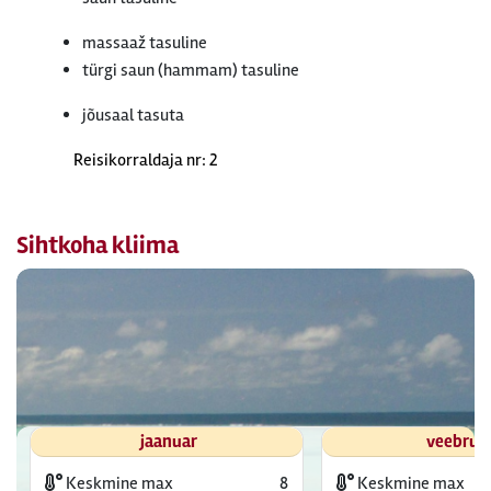
massaaž tasuline
türgi saun (hammam) tasuline
jõusaal tasuta
Reisikorraldaja nr: 2
Sihtkoha kliima
jaanuar
veebrua
Keskmine max
8
Keskmine max