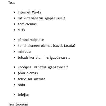
Toas
Internet: Wi-Fi
rätikute vahetus: igapäevaselt
seif: olemas
dušš
põrand: vaipkate
konditsioneer: olemas (suvel, tasuta)
minibaar
tubade koristamine: igapäevaselt
voodipesu vahetus: igapäevaselt
föön: olemas
televiisor: olemas
rõdu
telefon
Territoorium