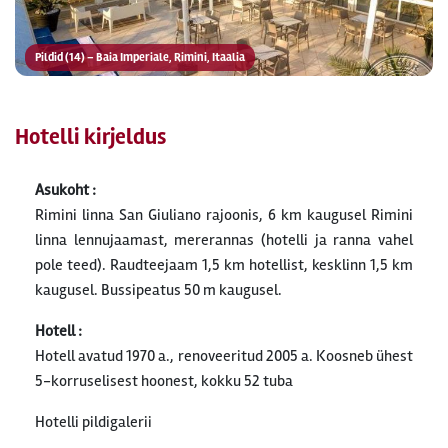
Pildid (14) – Baia Imperiale, Rimini, Itaalia
Hotelli kirjeldus
Asukoht :
Rimini linna San Giuliano rajoonis, 6 km kaugusel Rimini
linna lennujaamast, mererannas (hotelli ja ranna vahel
pole teed). Raudteejaam 1,5 km hotellist, kesklinn 1,5 km
kaugusel. Bussipeatus 50 m kaugusel.
Hotell :
Hotell avatud 1970 a., renoveeritud 2005 a. Koosneb ühest
5-korruselisest hoonest, kokku 52 tuba
Hotelli pildigalerii