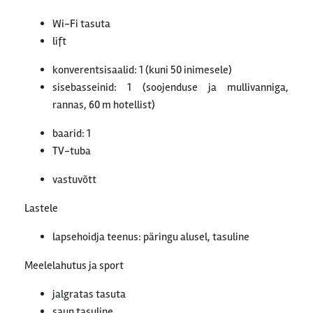
Wi-Fi tasuta
lift
konverentsisaalid: 1 (kuni 50 inimesele)
sisebasseinid: 1 (soojenduse ja mullivanniga,
rannas, 60 m hotellist)
baarid: 1
TV-tuba
vastuvõtt
Lastele
lapsehoidja teenus: päringu alusel, tasuline
Meelelahutus ja sport
jalgratas tasuta
saun tasuline