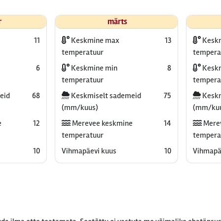
r
märts
11
Keskmine max
13
Kesk
temperatuur
tempera
6
Keskmine min
8
Keskm
temperatuur
tempera
eid
68
Keskmiselt sademeid
75
Keskm
(mm/kuus)
(mm/ku
e
12
Merevee keskmine
14
Mere
temperatuur
tempera
10
Vihmapäevi kuus
10
Vihmapä