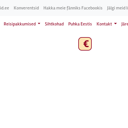
id.ee
Konverentsid
Hakka meie fänniks Facebookis
Jälgi meid 
Reisipakkumised
Sihtkohad
Puhka Eestis
Kontakt
Jär
€