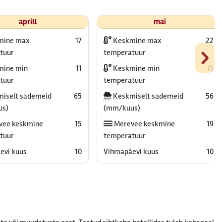
aprill
mai
mine max
17
Keskmine max
22
›
tuur
temperatuur
ine min
11
Keskmine min
15
tuur
temperatuur
iselt sademeid
65
Keskmiselt sademeid
56
us)
(mm/kuus)
vee keskmine
15
Merevee keskmine
19
tuur
temperatuur
evi kuus
10
Vihmapäevi kuus
10