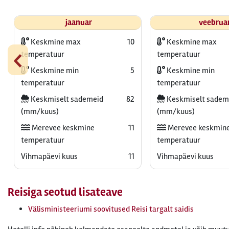
jaanuar
veebrua
Keskmine max
10
Keskmine max
‹
temperatuur
temperatuur
Keskmine min
5
Keskmine min
temperatuur
temperatuur
Keskmiselt sademeid
82
Keskmiselt sadem
(mm/kuus)
(mm/kuus)
Merevee keskmine
11
Merevee keskmin
temperatuur
temperatuur
Vihmapäevi kuus
11
Vihmapäevi kuus
Reisiga seotud lisateave
Välisministeeriumi soovitused Reisi targalt saidis